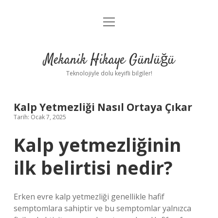
menüyü
Anasayfa
aç
Gizlilik Politikası
Mekanik Hikaye Günlüğü
Yasal Uyarı
Teknolojiyle dolu keyifli bilgiler!
Hakkımızda
Kalp Yetmezliği Nasıl Ortaya Çıkar
Tarih: Ocak 7, 2025
Kalp yetmezliğinin
ilk belirtisi nedir?
Erken evre kalp yetmezliği genellikle hafif
semptomlara sahiptir ve bu semptomlar yalnızca