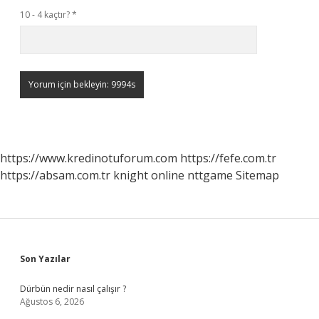
10 - 4 kaçtır?
*
https://www.kredinotuforum.com
https://fefe.com.tr
https://absam.com.tr
knight online
nttgame
Sitemap
Sidebar
Son Yazılar
Dürbün nedir nasıl çalışır ?
Ağustos 6, 2026