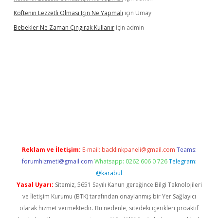
Köftenin Lezzetli Olması Için Ne Yapmalı
için
Umay
Bebekler Ne Zaman Çıngırak Kullanır
için
admin
o giriş
https://www.betexper.xyz/
Reklam ve İletişim:
E-mail:
backlinkpaneli@gmail.com
Teams:
forumhizmeti@gmail.com
Whatsapp: 0262 606 0 726
Telegram:
@karabul
Yasal Uyarı:
Sitemiz, 5651 Sayılı Kanun gereğince Bilgi Teknolojileri
ve İletişim Kurumu (BTK) tarafından onaylanmış bir Yer Sağlayıcı
olarak hizmet vermektedir. Bu nedenle, sitedeki içerikleri proaktif