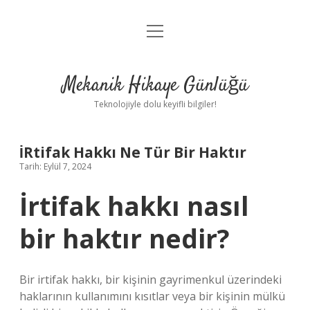
menüyü
Anasayfa
aç
Gizlilik Politikası
Mekanik Hikaye Günlüğü
Yasal Uyarı
Teknolojiyle dolu keyifli bilgiler!
Hakkımızda
İRtifak Hakkı Ne Tür Bir Haktır
Tarih: Eylül 7, 2024
İrtifak hakkı nasıl
bir haktır nedir?
Bir irtifak hakkı, bir kişinin gayrimenkul üzerindeki
haklarının kullanımını kısıtlar veya bir kişinin mülkü