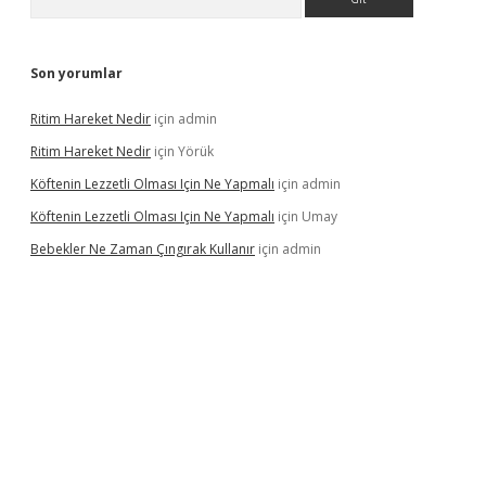
Son yorumlar
Ritim Hareket Nedir
için
admin
Ritim Hareket Nedir
için
Yörük
Köftenin Lezzetli Olması Için Ne Yapmalı
için
admin
Köftenin Lezzetli Olması Için Ne Yapmalı
için
Umay
Bebekler Ne Zaman Çıngırak Kullanır
için
admin
iş
https://www.betexper.xyz/