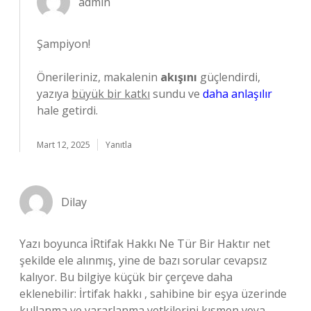
admin
Şampiyon!
Önerileriniz, makalenin
akışını
güçlendirdi,
yazıya
büyük bir katkı
sundu ve
daha anlaşılır
hale getirdi.
Mart 12, 2025
Yanıtla
Dilay
Yazı boyunca İRtifak Hakkı Ne Tür Bir Haktır net
şekilde ele alınmış, yine de bazı sorular cevapsız
kalıyor. Bu bilgiye küçük bir çerçeve daha
eklenebilir: İrtifak hakkı , sahibine bir eşya üzerinde
kullanma ve yararlanma yetkilerini kısmen veya