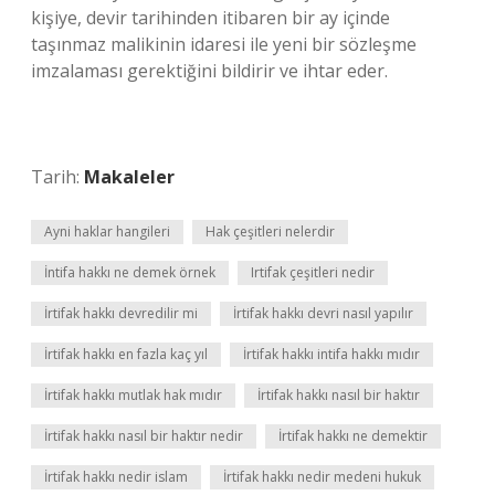
kişiye, devir tarihinden itibaren bir ay içinde
taşınmaz malikinin idaresi ile yeni bir sözleşme
imzalaması gerektiğini bildirir ve ihtar eder.
Tarih:
Makaleler
Ayni haklar hangileri
Hak çeşitleri nelerdir
İntifa hakkı ne demek örnek
Irtifak çeşitleri nedir
İrtifak hakkı devredilir mi
İrtifak hakkı devri nasıl yapılır
İrtifak hakkı en fazla kaç yıl
İrtifak hakkı intifa hakkı mıdır
İrtifak hakkı mutlak hak mıdır
İrtifak hakkı nasıl bir haktır
İrtifak hakkı nasıl bir haktır nedir
İrtifak hakkı ne demektir
İrtifak hakkı nedir islam
İrtifak hakkı nedir medeni hukuk