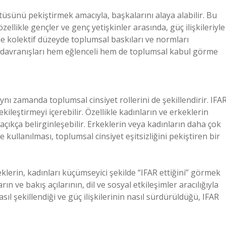
tüsünü pekiştirmek amacıyla, başkalarını alaya alabilir. Bu
zellikle gençler ve genç yetişkinler arasında, güç ilişkileriyle
 kolektif düzeyde toplumsal baskıları ve normları
ür davranışları hem eğlenceli hem de toplumsal kabul görme
nı zamanda toplumsal cinsiyet rollerini de şekillendirir. IFA
ileştirmeyi içerebilir. Özellikle kadınların ve erkeklerin
 açıkça belirginleşebilir. Erkeklerin veya kadınların daha çok
e kullanılması, toplumsal cinsiyet eşitsizliğini pekiştiren bir
lerin, kadınları küçümseyici şekilde “IFAR ettiğini” görmek
e bakış açılarının, dil ve sosyal etkileşimler aracılığıyla
sıl şekillendiği ve güç ilişkilerinin nasıl sürdürüldüğü, IFAR