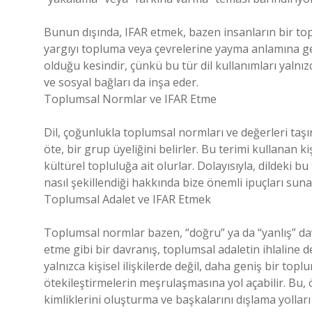
Bunun dışında, IFAR etmek, bazen insanların bir top
yargıyı topluma veya çevrelerine yayma anlamına gel
olduğu kesindir, çünkü bu tür dil kullanımları yalnız
ve sosyal bağları da inşa eder.
Toplumsal Normlar ve IFAR Etme
Dil, çoğunlukla toplumsal normları ve değerleri taşı
öte, bir grup üyeliğini belirler. Bu terimi kullanan k
kültürel topluluğa ait olurlar. Dolayısıyla, dildeki 
nasıl şekillendiği hakkında bize önemli ipuçları suna
Toplumsal Adalet ve IFAR Etmek
Toplumsal normlar bazen, “doğru” ya da “yanlış” dav
etme gibi bir davranış, toplumsal adaletin ihlaline 
yalnızca kişisel ilişkilerde değil, daha geniş bir top
ötekileştirmelerin meşrulaşmasına yol açabilir. Bu, ö
kimliklerini oluşturma ve başkalarını dışlama yolları 