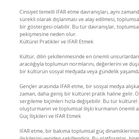
Cinsiyet temelli IFAR etme davranışları, aynı zamanda
sürekli olarak dışlanması ve alay edilmesi, toplumsa
bir göstergesi olabilir. Bu tür davranışlar, toplumsa
pekişmesine neden olur.
Kültürel Pratikler ve IFAR Etmek
Kültür, dilin şekillenmesinde en önemli unsurlardan b
aracılığıyla toplumun normlarını, değerlerini ve düş
bir kültürün sosyal medyada veya gündelik yaşamda ne
Gençler arasında IFAR etme, bir sosyal medya alışkanl
zaman, daha geniş bir kültürel pratik haline gelir. Öz
sergileme biçimleri hızla değişebilir. Bu tür kültür
oluşturmanın ve toplumsal ilişki kurmanın önemli ara
Güç İlişkileri ve IFAR Etmek
IFAR etme, bir bakıma toplumsal güç dinamiklerinin d
ilişkilerini yeniden şekillendirir. Bu platformlar, bi