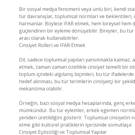
Bir sosyal medya fenomeni veya ünlü biri, kendi sta
tür davranışlar, toplumsal normları ve beklentileri, ö
harmanlar. Böylece IFAR etmek, hem bireysel hem de
güçlendiren bir eyleme dönüşebilir. Bireyler, bu t
aracı olarak kullanabilirler.
Cinsiyet Rolleri ve IFAR Etmek
Dil, sadece toplumsal yapıları yansıtmakla kalmaz, ay
etmek, zaman zaman özellikle cinsiyet temelli bir ötek
toplum içindeki algılanış biçimleri, bu tür ifadelerde
hedef alınması, bu tür terimlerin cinsiyetçi bir şekild
mekanizma olabilir.
Örneğin, bazı sosyal medya hesaplarında, genç erkek
mümkündür. Bu tür eylemler, erkek egemen normların v
yeniden üretildiğini gösterir. Toplumsal cinsiyetin na
etme gibi kültürel pratiklerin içerisinde somutlaşır.
Cinsiyet Eşitsizliği ve Toplumsal Yapılar