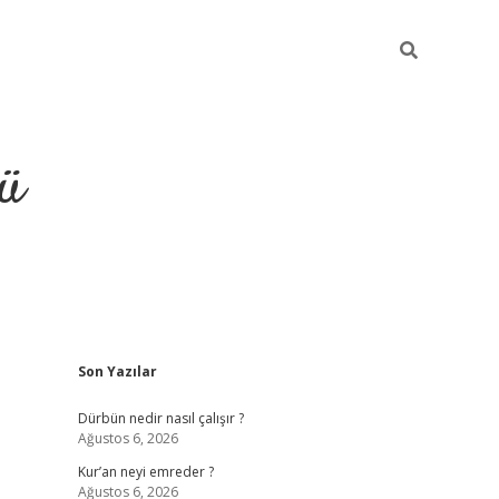
ü
Sidebar
Son Yazılar
ilbet
vdcasino yeni giriş
vdcasino giriş
https://www.b
Dürbün nedir nasıl çalışır ?
Ağustos 6, 2026
Kur’an neyi emreder ?
Ağustos 6, 2026