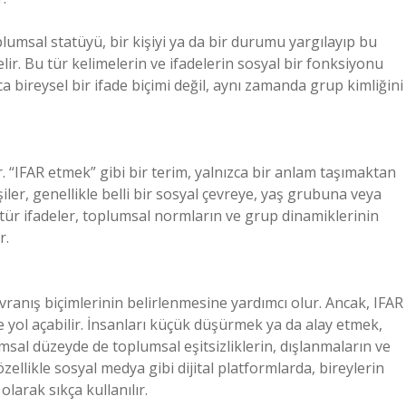
lumsal statüyü, bir kişiyi ya da bir durumu yargılayıp bu
ir. Bu tür kelimelerin ve ifadelerin sosyal bir fonksiyonu
ca bireysel bir ifade biçimi değil, aynı zamanda grup kimliğini
r. “IFAR etmek” gibi bir terim, yalnızca bir anlam taşımaktan
işiler, genellikle belli bir sosyal çevreye, yaş grubuna veya
bu tür ifadeler, toplumsal normların ve grup dinamiklerinin
r.
ranış biçimlerinin belirlenmesine yardımcı olur. Ancak, IFAR
de yol açabilir. İnsanları küçük düşürmek ya da alay etmek,
lumsal düzeyde de toplumsal eşitsizliklerin, dışlanmaların ve
zellikle sosyal medya gibi dijital platformlarda, bireylerin
olarak sıkça kullanılır.