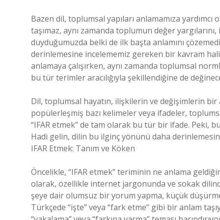
Bazen dil, toplumsal yapıları anlamamıza yardımcı o
taşımaz, aynı zamanda toplumun değer yargılarını, iliş
duyduğumuzda belki de ilk başta anlamını çözemediğ
derinlemesine incelememiz gereken bir kavram halin
anlamaya çalışırken, aynı zamanda toplumsal normlar, c
bu tür terimler aracılığıyla şekillendiğine de değinec
Dil, toplumsal hayatın, ilişkilerin ve değişimlerin bir
popülerleşmiş bazı kelimeler veya ifadeler, toplums
“IFAR etmek” de tam olarak bu tür bir ifade. Peki, bu
Hadi gelin, dilin bu ilginç yönünü daha derinlemesin
IFAR Etmek: Tanım ve Köken
Öncelikle, “IFAR etmek” teriminin ne anlama geldiğin
olarak, özellikle internet jargonunda ve sokak dilind
şeye dair olumsuz bir yorum yapma, küçük düşürme v
Türkçede “işte” veya “fark etme” gibi bir anlam taşı
“yakalama” veya “farkına varma” teması barındırıyor