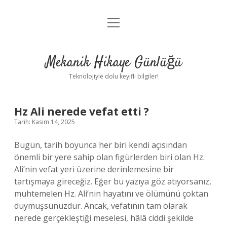
menüyü
Anasayfa
aç
Gizlilik Politikası
Mekanik Hikaye Günlüğü
Yasal Uyarı
Teknolojiyle dolu keyifli bilgiler!
Hakkımızda
Hz Ali nerede vefat etti ?
Tarih: Kasım 14, 2025
Bugün, tarih boyunca her biri kendi açısından
önemli bir yere sahip olan figürlerden biri olan Hz.
Ali’nin vefat yeri üzerine derinlemesine bir
tartışmaya gireceğiz. Eğer bu yazıya göz atıyorsanız,
muhtemelen Hz. Ali’nin hayatını ve ölümünü çoktan
duymuşsunuzdur. Ancak, vefatının tam olarak
nerede gerçekleştiği meselesi, hâlâ ciddi şekilde