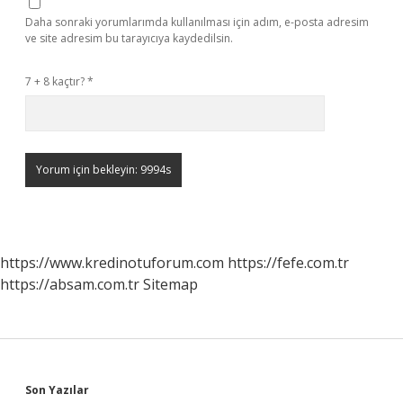
Daha sonraki yorumlarımda kullanılması için adım, e-posta adresim
ve site adresim bu tarayıcıya kaydedilsin.
7 + 8 kaçtır?
*
https://www.kredinotuforum.com
https://fefe.com.tr
https://absam.com.tr
Sitemap
Sidebar
Son Yazılar