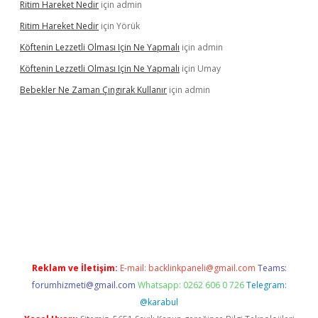
Ritim Hareket Nedir
için
admin
Ritim Hareket Nedir
için
Yörük
Köftenin Lezzetli Olması Için Ne Yapmalı
için
admin
Köftenin Lezzetli Olması Için Ne Yapmalı
için
Umay
Bebekler Ne Zaman Çıngırak Kullanır
için
admin
casino giriş
https://www.betexper.xyz/
Reklam ve İletişim:
E-mail:
backlinkpaneli@gmail.com
Teams:
forumhizmeti@gmail.com
Whatsapp: 0262 606 0 726
Telegram:
@karabul