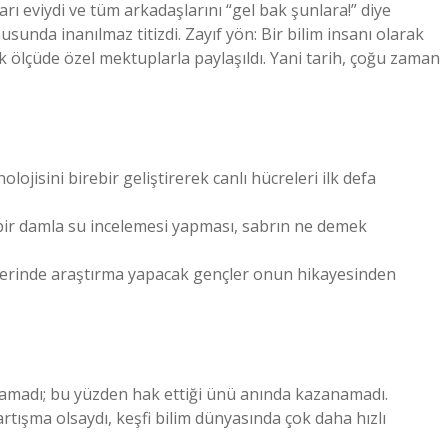
rı eviydi ve tüm arkadaşlarını “gel bak şunlara!” diye
sunda inanılmaz titizdi. Zayıf yön: Bir bilim insanı olarak
ük ölçüde özel mektuplarla paylaşıldı. Yani tarih, çoğu zaman
isini birebir geliştirerek canlı hücreleri ilk defa
ir damla su incelemesi yapması, sabrın ne demek
rinde araştırma yapacak gençler onun hikayesinden
lamadı; bu yüzden hak ettiği ünü anında kazanamadı.
rtışma olsaydı, keşfi bilim dünyasında çok daha hızlı