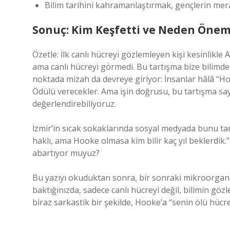
Bilim tarihini kahramanlaştırmak, gençlerin mera
Sonuç: Kim Keşfetti ve Neden Önem
Özetle: İlk canlı hücreyi gözlemleyen kişi kesinlik
ama canlı hücreyi görmedi. Bu tartışma bize bilimd
noktada mizah da devreye giriyor: İnsanlar hâlâ “
Ödülü verecekler. Ama işin doğrusu, bu tartışma saye
değerlendirebiliyoruz.
İzmir’in sıcak sokaklarında sosyal medyada bunu ta
haklı, ama Hooke olmasa kim bilir kaç yıl beklerdik.
abartıyor muyuz?
Bu yazıyı okuduktan sonra, bir sonraki mikroorgan
baktığınızda, sadece canlı hücreyi değil, bilimin göz
biraz sarkastik bir şekilde, Hooke’a “senin ölü hücr