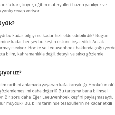
k’u karıştırıyor; eğitim materyalleri bazen yanılıyor ve
 yanlış cevap veriyor.
üyük?
bu kadar bilgiyi ne kadar hızlı elde edebilirdik? Bugün
mine kadar her şey bu keşfin üstüne inşa edildi. Ancak
aştırmayı seviyor. Hooke ve Leeuwenhoek hakkında çoğu yerd
tta bilim, kahramanlıkla değil, detaylı ve sıkıcı gözlemle
ışıyoruz?
ilim tarihini anlamada yaşanan kafa karışıklığı. Hooke’un ölü
gözlemlemesi mi daha değerli? Bu tartışma bana bilimsel
riyor. Bir soru daha: Eğer Leeuwenhoek keşfini paylaşmasaydı,
olur muyduk? Bu, bilim tarihinde tesadüflerin ne kadar etkili