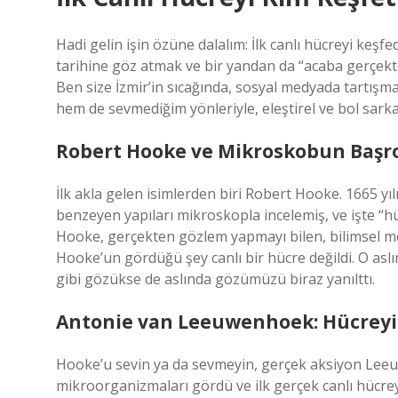
Hadi gelin işin özüne dalalım: İlk canlı hücreyi keş
tarihine göz atmak ve bir yandan da “acaba gerçekt
Ben size İzmir’in sıcağında, sosyal medyada tartışm
hem de sevmediğim yönleriyle, eleştirel ve bol sarkaz
Robert Hooke ve Mikroskobun Başr
İlk akla gelen isimlerden biri Robert Hooke. 1665 y
benzeyen yapıları mikroskopla incelemiş, ve işte “h
Hooke, gerçekten gözlem yapmayı bilen, bilimsel mer
Hooke’un gördüğü şey canlı bir hücre değildi. O aslı
gibi gözükse de aslında gözümüzü biraz yanılttı.
Antonie van Leeuwenhoek: Hücreyi
Hooke’u sevin ya da sevmeyin, gerçek aksiyon Leeu
mikroorganizmaları gördü ve ilk gerçek canlı hücreyi