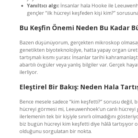
Yanıltıcı algı:
İnsanlar hala Hooke ile Leeuwenhoe
gençler “ilk hücreyi keşfeden kişi kim?” sorusuna
Bu Keşfin Önemi Neden Bu Kadar B
Bazen düşünüyorum, gerçekten mikroskop olmasaydı 
genetikten biyoteknolojiye, hatta yapay organ üreti
tartışmalı kısmı şurası: İnsanlar tarihi kahramanl
abartılı övgüler veya yanlış bilgiler var. Gerçek haya
ilerliyor.
Eleştirel Bir Bakış: Neden Hala Tart
Bence mesele sadece “kim keşfetti?” sorusu değil, b
hücreyi görmesi mi, Leeuwenhoek’un canlı hücreyi 
ilerlemenin tek bir kişiyle sınırlı olmadığını göste
biz bugün hücreyi kim keşfetti diye hâlâ tartışıyor 
olduğunu sorgulatan bir nokta.