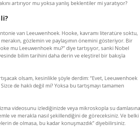
kını artırıyor mu yoksa yanlış beklentiler mi yaratıyor?
li?
le Antonie van Leeuwenhoek. Hooke, kavramı literatüre soktu,
e merakın, gözlemin ve paylaşımın önemini gösteriyor. Bir
Hooke mu Leeuwenhoek mu?” diye tartışıyor, sanki Nobel
sinde bilim tarihini daha derin ve eleştirel bir bakışla
rtışacak olsam, kesinlikle şöyle derdim: “Evet, Leeuwenhoek
” Sizce de haklı değil mi? Yoksa bu tartışmayı tamamen
izma videosunu izlediğinizde veya mikroskopla su damlasın
lemle ve merakla nasıl şekillendiğini de göreceksiniz. Ve belki
elerin de olmasa, bu kadar konuşmazdık” diyebilirsiniz.