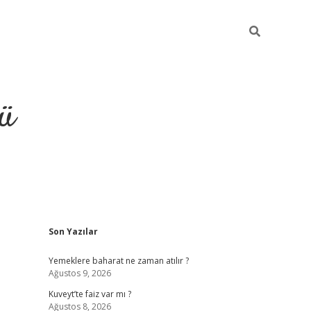
ü
Sidebar
Son Yazılar
ilbet
vdcasino yeni giriş
vdcasin
Yemeklere baharat ne zaman atılır ?
Ağustos 9, 2026
Kuveyt’te faiz var mı ?
Ağustos 8, 2026