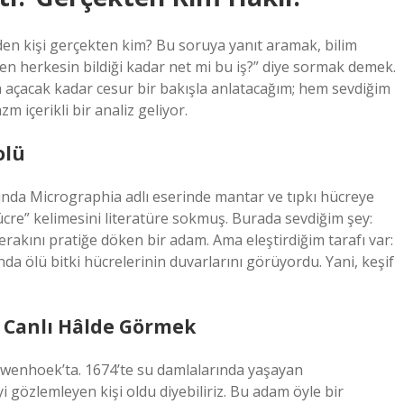
feden kişi gerçekten kim? Bu soruya yanıt aramak, bilim
en herkesin bildiği kadar net mi bu iş?” diye sormak demek.
a açacak kadar cesur bir bakışla anlatacağım; hem sevdiğim
m içerikli bir analiz geliyor.
olü
ılında Micrographia adlı eserinde mantar ve tıpkı hücreye
ücre” kelimesini literatüre sokmuş. Burada sevdiğim şey:
akını pratiğe döken bir adam. Ama eleştirdiğim tarafı var:
nda ölü bitki hücrelerinin duvarlarını görüyordu. Yani, keşif
 Canlı Hâlde Görmek
wenhoek’ta. 1674’te su damlalarında yaşayan
 gözlemleyen kişi oldu diyebiliriz. Bu adam öyle bir