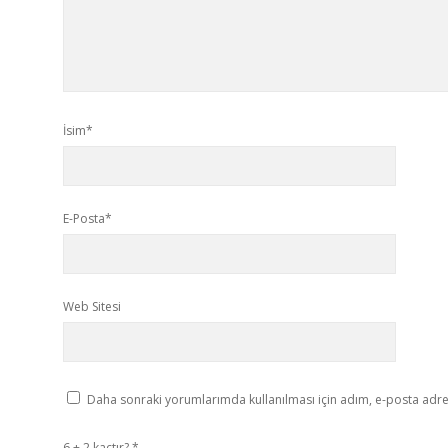
İsim*
E-Posta*
Web Sitesi
Daha sonraki yorumlarımda kullanılması için adım, e-posta adres
6 + 2 kaçtır?
*