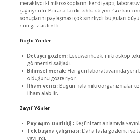
meraklıydı ki mikroskoplarını kendi yaptı, laboratuva
çağırıyordu. Burada takdir edilecek yön: Gözlem konu
sonuçlarını paylaşması çok sınırlıydı; bulguları büy
onu göz ardı etti.
Güçlü Yönler
Detaycı gözlem:
Leeuwenhoek, mikroskop teknoloj
görmemizi sağladı.
Bilimsel merak:
Her gün laboratuvarında yeni b
olduğunu gösteriyor.
İlham verici:
Bugün hala mikroorganizmalar üze
ilham alabilir.
Zayıf Yönler
Paylaşım sınırlılığı:
Keşfini tam anlamıyla yayın
Tek başına çalışması:
Daha fazla gözlemci ve ta
yayılırdı.