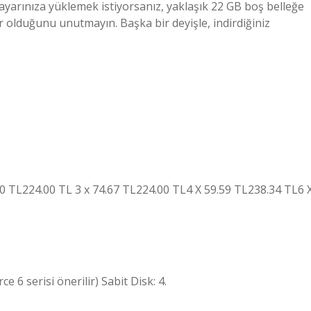
ayarınıza yüklemek istiyorsanız, yaklaşık 22 GB boş belleğe
r olduğunu unutmayın. Başka bir deyişle, indirdiğiniz
.00 TL224.00 TL 3 x 74.67 TL224.00 TL4 X 59.59 TL238.34 TL6 
 6 serisi önerilir) Sabit Disk: 4.