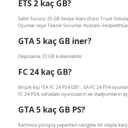
ETS 2 kaç GB?
Sabit Sürücü: 25 GB Seviye Alanı (Euro Truck Simul
Oyunlar veya Teknik Sorunlar Asistanı ›HelpwithGa
GTA 5 kaç GB iner?
Depolama: 72 GB kullanılabilir.
FC 24 kaç GB?
Birçok kişi “EA FC 24 PS4 GB? .. EA FC 24 PS4 oyunlar
FC 24 PS4, sahadaki oyuncuların ve stadyumların ayrı
GTA 5 kaç GB PS?
Kartınıza yürüyüş yaparken rastgele bir olayla kar