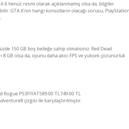
GTA 6 henüz resmi olarak açıklanmamış olsa da, bilgiler
bilir. GTA 6’nın hangi konsolların olacağı sorusu, PlayStatio
.
nüzde 150 GB boş belleğe sahip olmalısınız. Red Dead
 8 GB olsa da, oyunu daha akıcı FPS ve yüksek çözünürlük
eed Rogue PS3FIYAT589.00 TL749.00 TL
nture8 çizgisi ile karşılaştırılmıştır.