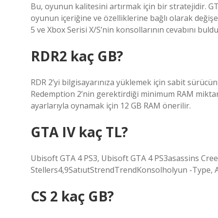
Bu, oyunun kalitesini artırmak için bir stratejidir. 
oyunun içeriğine ve özelliklerine bağlı olarak değişe
5 ve Xbox Serisi X/S’nin konsollarının cevabını buldu
RDR2 kaç GB?
RDR 2’yi bilgisayarınıza yüklemek için sabit sürücü
Redemption 2’nin gerektirdiği minimum RAM miktarı
ayarlarıyla oynamak için 12 GB RAM önerilir.
GTA IV kaç TL?
Ubisoft GTA 4 PS3, Ubisoft GTA 4 PS3asassins Cr
Stellers4,9SatıutStrendTrendKonsolholyun -Type, Adve
CS 2 kaç GB?