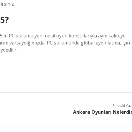
rsiniz.
25?
’in PC sürümü yeni nesil oyun konsollarıyla aynı kaliteye
ılarını varsaydığımızda, PC sürümünde global aydınlatma, ışın
dedilir.
Sonraki Yaz
Ankara Oyunları Nelerdi