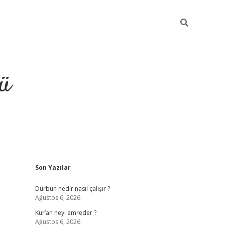
ü
Sidebar
Son Yazılar
ilbet
vdcasino yeni giriş
vdcasino g
Dürbün nedir nasıl çalışır ?
Ağustos 6, 2026
Kur’an neyi emreder ?
Ağustos 6, 2026