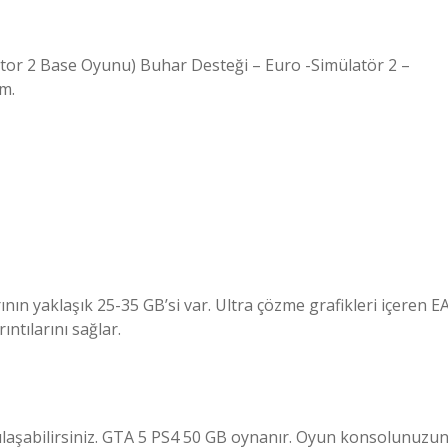
ator 2 Base Oyunu) Buhar Desteği – Euro -Simülatör 2 –
m.
ının yaklaşık 25-35 GB’si var. Ultra çözme grafikleri içeren E
ntılarını sağlar.
şılaşabilirsiniz. GTA 5 PS4 50 GB oynanır. Oyun konsolunuzu