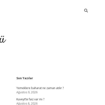
ü
Sidebar
Son Yazılar
ilbet
vdcasino yeni giriş
vdcasino g
Yemeklere baharat ne zaman atılır ?
Ağustos 9, 2026
Kuveyt’te faiz var mı ?
Ağustos 8, 2026