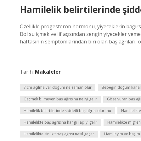
Hamilelik belirtilerinde şidd
Özellikle progesteron hormonu, yiyeceklerin bağır
Bol su içmek ve lif açısından zengin yiyecekler yemek 
haftasının semptomlarından biri olan baş ağrıları, öz
Tarih:
Makaleler
7 cm açılma var doğum ne zaman olur
Bebeğin doğum kanalına
Geçmek bilmeyen baş ağrısına ne iyi gelir
Göze vuran baş ağrı
Hamilelik belirtilerinde şiddetli baş ağrısı olur mu
Hamilelikt
Hamilelikte baş ağrısına hangi ilaç iyi gelir
Hamilelikte migren
Hamilelikte sinüzit baş ağrısı nasıl geçer
Hamileyim ve başım 