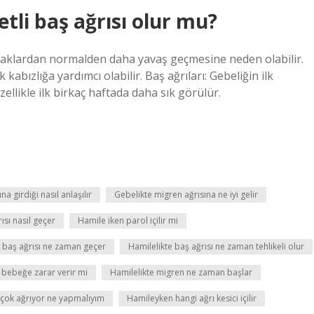
etli baş ağrısı olur mu?
saklardan normalden daha yavaş geçmesine neden olabilir.
kabızlığa yardımcı olabilir. Baş ağrıları: Gebeliğin ilk
ellikle ilk birkaç haftada daha sık görülür.
 girdiği nasıl anlaşılır
Gebelikte migren ağrısına ne iyi gelir
sı nasıl geçer
Hamile iken parol içilir mi
e baş ağrısı ne zaman geçer
Hamilelikte baş ağrısı ne zaman tehlikeli olur
 bebeğe zarar verir mi
Hamilelikte migren ne zaman başlar
çok ağrıyor ne yapmalıyım
Hamileyken hangi ağrı kesici içilir