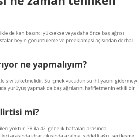
sı ne zaman tehlikeli
llikle de kan basıncı yüksekse veya daha önce baş ağrısı
hastalar beyin görüntüleme ve preeklampsi açısından derhal
rıyor ne yapmalıyım?
le sıvı tüketmelidir. Su içmek vücudun su ihtiyacını gidermey
rıda yürüyüş yapmak da baş ağrılarını hafifletmenin etkili bir
irtisi mi?
leri yoktur. 38 ila 42. gebelik haftaları arasında
ri arasında idrar çıkışında azalma, şiddetli ağrı, sertleşme