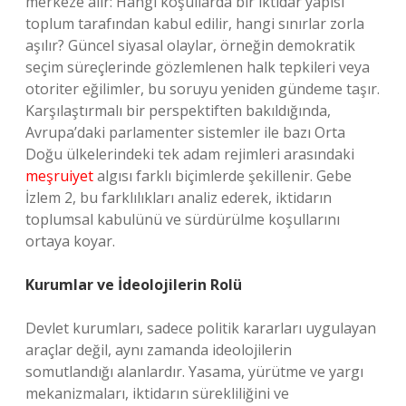
merkeze alır: Hangi koşullarda bir iktidar yapısı
toplum tarafından kabul edilir, hangi sınırlar zorla
aşılır? Güncel siyasal olaylar, örneğin demokratik
seçim süreçlerinde gözlemlenen halk tepkileri veya
otoriter eğilimler, bu soruyu yeniden gündeme taşır.
Karşılaştırmalı bir perspektiften bakıldığında,
Avrupa’daki parlamenter sistemler ile bazı Orta
Doğu ülkelerindeki tek adam rejimleri arasındaki
meşruiyet
algısı farklı biçimlerde şekillenir. Gebe
İzlem 2, bu farklılıkları analiz ederek, iktidarın
toplumsal kabulünü ve sürdürülme koşullarını
ortaya koyar.
Kurumlar ve İdeolojilerin Rolü
Devlet kurumları, sadece politik kararları uygulayan
araçlar değil, aynı zamanda ideolojilerin
somutlandığı alanlardır. Yasama, yürütme ve yargı
mekanizmaları, iktidarın sürekliliğini ve