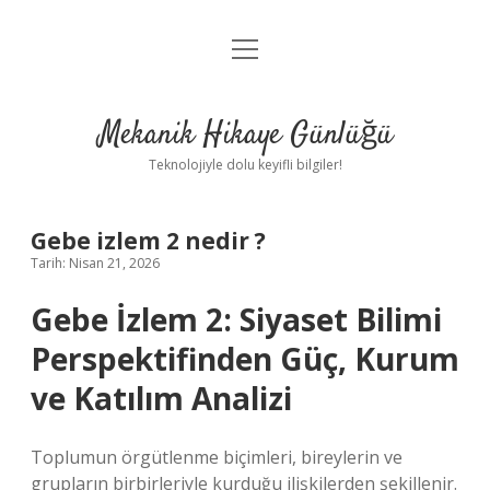
menüyü
Anasayfa
aç
Gizlilik Politikası
Mekanik Hikaye Günlüğü
Yasal Uyarı
Teknolojiyle dolu keyifli bilgiler!
Hakkımızda
Gebe izlem 2 nedir ?
Tarih: Nisan 21, 2026
Gebe İzlem 2: Siyaset Bilimi
Perspektifinden Güç, Kurum
ve Katılım Analizi
Toplumun örgütlenme biçimleri, bireylerin ve
grupların birbirleriyle kurduğu ilişkilerden şekillenir.