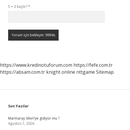
5 + 3 kaçtır?
*
https://www.kredinotuforum.com
https://fefe.com.tr
https://absam.com.tr
knight online
nttgame
Sitemap
Sidebar
Son Yazılar
Marmaray Silivri’ye gidiyor mu ?
Ağustos 7, 2026