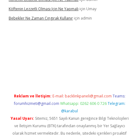
Köftenin Lezzetli Olması Için Ne Yapmalı
için
Umay
Bebekler Ne Zaman Çıngırak Kullanır
için
admin
asino giriş
https://www.betexper.xyz/
Reklam ve İletişim:
E-mail:
backlinkpaneli@gmail.com
Teams:
forumhizmeti@gmail.com
Whatsapp: 0262 606 0 726
Telegram:
@karabul
Yasal Uyarı:
Sitemiz, 5651 Sayılı Kanun gereğince Bilgi Teknolojileri
ve İletişim Kurumu (BTK) tarafından onaylanmış bir Yer Sağlayıcı
olarak hizmet vermektedir. Bu nedenle, sitedeki içerikleri proaktif