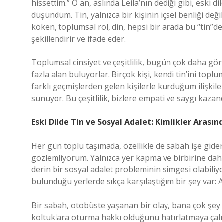
hissettim.” O an, aslında Leila’nın dediği gibi, eski 
düşündüm. Tin, yalnızca bir kişinin içsel benliği deği
köken, toplumsal rol, din, hepsi bir arada bu “tin”de ş
şekillendirir ve ifade eder.
Toplumsal cinsiyet ve çeşitlilik, bugün çok daha görü
fazla alan buluyorlar. Birçok kişi, kendi tin’ini top
farklı geçmişlerden gelen kişilerle kurduğum ilişkile
sunuyor. Bu çeşitlilik, bizlere empati ve saygı kazand
Eski Dilde Tin ve Sosyal Adalet: Kimlikler Arasın
Her gün toplu taşımada, özellikle de sabah işe gide
gözlemliyorum. Yalnızca yer kapma ve birbirine daha
derin bir sosyal adalet probleminin simgesi olabiliyo
bulunduğu yerlerde sıkça karşılaştığım bir şey var: A
Bir sabah, otobüste yaşanan bir olay, bana çok şey öğ
koltuklara oturma hakkı olduğunu hatırlatmaya çalı