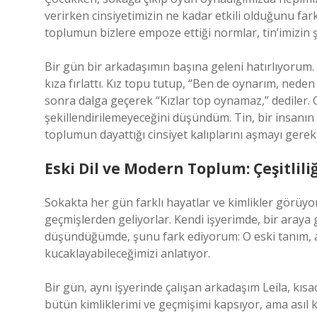
verirken cinsiyetimizin ne kadar etkili olduğunu fark
toplumun bizlere empoze ettiği normlar, tin’imizin şe
Bir gün bir arkadaşımın başına geleni hatırlıyorum. 
kıza fırlattı. Kız topu tutup, “Ben de oynarım, nede
sonra dalga geçerek “Kızlar top oynamaz,” dediler. O
şekillendirilemeyeceğini düşündüm. Tin, bir insanı
toplumun dayattığı cinsiyet kalıplarını aşmayı gerekt
Eski Dil ve Modern Toplum: Çeşitlil
Sokakta her gün farklı hayatlar ve kimlikler görüyo
geçmişlerden geliyorlar. Kendi işyerimde, bir araya
düşündüğümde, şunu fark ediyorum: O eski tanım, aslı
kucaklayabileceğimizi anlatıyor.
Bir gün, aynı işyerinde çalışan arkadaşım Leila, kıs
bütün kimliklerimi ve geçmişimi kapsıyor, ama asıl 