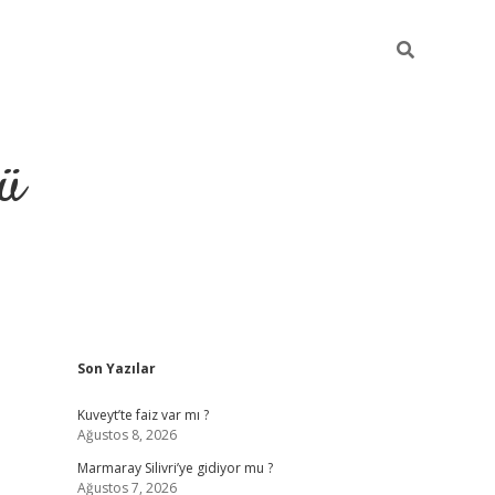
ü
Sidebar
Son Yazılar
ilbet
vdcasino yeni giriş
vdcas
Kuveyt’te faiz var mı ?
Ağustos 8, 2026
Marmaray Silivri’ye gidiyor mu ?
Ağustos 7, 2026