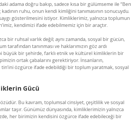
ındaki adama doğru bakıp, sadece kısa bir gülümseme ile “Ben
nç kadının ruhu, onun kendi kimliğini tanımasının sonucuydu.
e saygı gösterilmesini istiyor. Kimliklerimiz, yalnızca toplumun
n’imiz, kendimizi ifade edebilmemiz için bir araçtır.
zca bir ruhsal varlık değil; aynı zamanda, sosyal bir gücün,
plum tarafından tanınması ve haklarımızın göz ardı
i büyük bir şehirde, farklı etnik ve kültürel kimliklerin bir
imizin ortak çabalarını gerektiriyor. İnsanların,
 tin’ini özgürce ifade edebildiği bir toplum yaratmak, sosyal
iklerin Gücü
in özüdür. Bu kavram, toplumsal cinsiyet, çeşitlilik ve sosyal
amlar taşır. Günümüz dünyasında, kimliklerimizin yalnızca
de, her birimizin kendisini özgürce ifade edebileceği bir