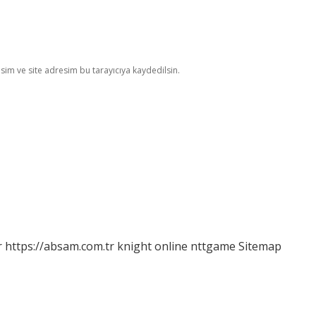
im ve site adresim bu tarayıcıya kaydedilsin.
r
https://absam.com.tr
knight online
nttgame
Sitemap