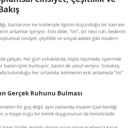
Bakış
ığı, bazılarının ise kökleriyle ilgisini düşündüğü bir kavram.
n anlamlar içeriyor. Eski dilde, “tin”, bir nevi ruh, bedenin
toplumsal cinsiyet, çeşitlilik ve sosyal adalet gibi modern
nda çalışan, her gün sokaklarda, toplu taşımada, işyerinde
ar bazen içimi burkuyor, bazen de umut veriyor. Sokakta,
arada bulunduğu her ortamda, kelimenin eski anlamıyla “tin”
anın Gerçek Ruhunu Bulması
yöneten bir güç değil, aynı zamanda insanın içsel benliği
n, o kişiye özgü bir kimlik duygusunun da temsilcisidir.
birer tin’dik aslında. Hangi oyun oynayacağımıza karar