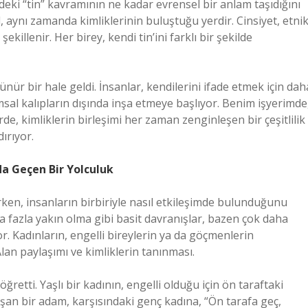
dildeki “tin” kavramının ne kadar evrensel bir anlam taşıdığını
l, aynı zamanda kimliklerinin buluştuğu yerdir. Cinsiyet, etni
ekillenir. Her birey, kendi tin’ini farklı bir şekilde
nür bir hale geldi. İnsanlar, kendilerini ifade etmek için dah
lumsal kalıpların dışında inşa etmeye başlıyor. Benim işyerimde
rde, kimliklerin birleşimi her zaman zenginleşen bir çeşitlilik
ırıyor.
da Geçen Bir Yolculuk
rken, insanların birbiriyle nasıl etkileşimde bulunduğunu
 fazla yakın olma gibi basit davranışlar, bazen çok daha
r. Kadınların, engelli bireylerin ya da göçmenlerin
lan paylaşımı ve kimliklerin tanınması.
retti. Yaşlı bir kadının, engelli olduğu için ön taraftaki
şan bir adam, karşısındaki genç kadına, “Ön tarafa geç,