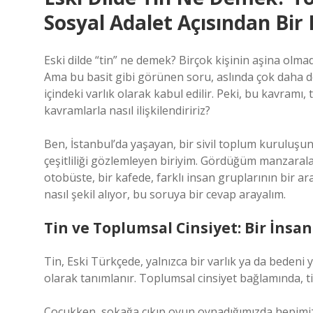
Sosyal Adalet Açısından Bir 
Eski dilde “tin” ne demek? Birçok kişinin aşina olmad
Ama bu basit gibi görünen soru, aslında çok daha deri
içindeki varlık olarak kabul edilir. Peki, bu kavramı, 
kavramlarla nasıl ilişkilendiririz?
Ben, İstanbul’da yaşayan, bir sivil toplum kuruluşu
çeşitliliği gözlemleyen biriyim. Gördüğüm manzaral
otobüste, bir kafede, farklı insan gruplarının bir 
nasıl şekil alıyor, bu soruya bir cevap arayalım.
Tin ve Toplumsal Cinsiyet: Bir İns
Tin, Eski Türkçede, yalnızca bir varlık ya da bedeni 
olarak tanımlanır. Toplumsal cinsiyet bağlamında, ti
Çocukken, sokağa çıkıp oyun oynadığımızda hepimiz 