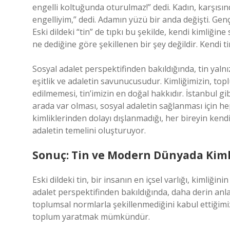
engelli koltuğunda oturulmaz!” dedi. Kadın, karşıs
engelliyim,” dedi. Adamın yüzü bir anda değişti. Ge
Eski dildeki “tin” de tıpkı bu şekilde, kendi kimliğin
ne dediğine göre şekillenen bir şey değildir. Kendi ti
Sosyal adalet perspektifinden bakıldığında, tin yalnı
eşitlik ve adaletin savunucusudur. Kimliğimizin, to
edilmemesi, tin’imizin en doğal hakkıdır. İstanbul gib
arada var olması, sosyal adaletin sağlanması için hep
kimliklerinden dolayı dışlanmadığı, her bireyin kendi
adaletin temelini oluşturuyor.
Sonuç: Tin ve Modern Dünyada Kiml
Eski dildeki tin, bir insanın en içsel varlığı, kimliğin
adalet perspektifinden bakıldığında, daha derin anl
toplumsal normlarla şekillenmediğini kabul ettiğimiz
toplum yaratmak mümkündür.