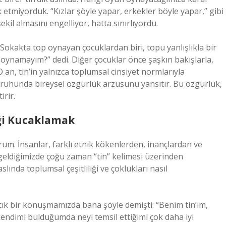
 etmiyorduk. “Kızlar şöyle yapar, erkekler böyle yapar,” gibi
kil almasını engelliyor, hatta sınırlıyordu.
Sokakta top oynayan çocuklardan biri, topu yanlışlıkla bir
n oynamayım?” dedi. Diğer çocuklar önce şaşkın bakışlarla,
 an, tin’in yalnızca toplumsal cinsiyet normlarıyla
n ruhunda bireysel özgürlük arzusunu yansıtır. Bu özgürlük,
irir.
iği Kucaklamak
rum. İnsanlar, farklı etnik kökenlerden, inançlardan ve
 geldiğimizde çoğu zaman “tin” kelimesi üzerinden
nda toplumsal çeşitliliği ve çoklukları nasıl
acık bir konuşmamızda bana şöyle demişti: “Benim tin’im,
kendimi bulduğumda neyi temsil ettiğimi çok daha iyi