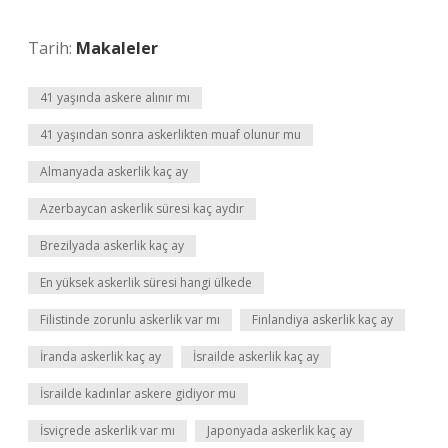
Tarih:
Makaleler
41 yaşında askere alınır mı
41 yaşından sonra askerlikten muaf olunur mu
Almanyada askerlik kaç ay
Azerbaycan askerlik süresi kaç aydır
Brezilyada askerlik kaç ay
En yüksek askerlik süresi hangi ülkede
Filistinde zorunlu askerlik var mı
Finlandiya askerlik kaç ay
İranda askerlik kaç ay
İsrailde askerlik kaç ay
İsrailde kadınlar askere gidiyor mu
İsviçrede askerlik var mı
Japonyada askerlik kaç ay