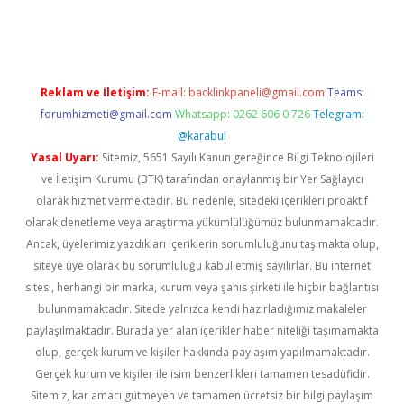
 giriş
https://www.betexper.xyz/
Reklam ve İletişim:
E-mail:
backlinkpaneli@gmail.com
Teams:
forumhizmeti@gmail.com
Whatsapp: 0262 606 0 726
Telegram:
@karabul
Yasal Uyarı:
Sitemiz, 5651 Sayılı Kanun gereğince Bilgi Teknolojileri
ve İletişim Kurumu (BTK) tarafından onaylanmış bir Yer Sağlayıcı
olarak hizmet vermektedir. Bu nedenle, sitedeki içerikleri proaktif
olarak denetleme veya araştırma yükümlülüğümüz bulunmamaktadır.
Ancak, üyelerimiz yazdıkları içeriklerin sorumluluğunu taşımakta olup,
siteye üye olarak bu sorumluluğu kabul etmiş sayılırlar. Bu internet
sitesi, herhangi bir marka, kurum veya şahıs şirketi ile hiçbir bağlantısı
bulunmamaktadır. Sitede yalnızca kendi hazırladığımız makaleler
paylaşılmaktadır. Burada yer alan içerikler haber niteliği taşımamakta
olup, gerçek kurum ve kişiler hakkında paylaşım yapılmamaktadır.
Gerçek kurum ve kişiler ile isim benzerlikleri tamamen tesadüfidir.
Sitemiz, kar amacı gütmeyen ve tamamen ücretsiz bir bilgi paylaşım