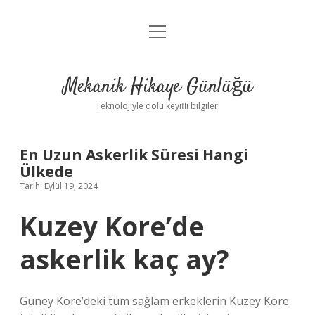
menüyü
Anasayfa
aç
Gizlilik Politikası
Mekanik Hikaye Günlüğü
Yasal Uyarı
Teknolojiyle dolu keyifli bilgiler!
Hakkımızda
En Uzun Askerlik Süresi Hangi
Ülkede
Tarih: Eylül 19, 2024
Kuzey Kore’de
askerlik kaç ay?
Güney Kore’deki tüm sağlam erkeklerin Kuzey Kore