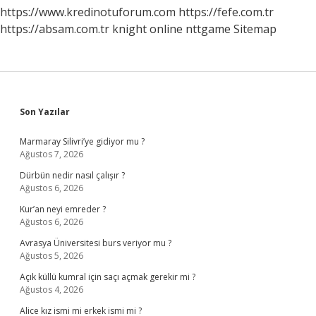
https://www.kredinotuforum.com
https://fefe.com.tr
https://absam.com.tr
knight online
nttgame
Sitemap
Sidebar
Son Yazılar
Marmaray Silivri’ye gidiyor mu ?
Ağustos 7, 2026
Dürbün nedir nasıl çalışır ?
Ağustos 6, 2026
Kur’an neyi emreder ?
Ağustos 6, 2026
Avrasya Üniversitesi burs veriyor mu ?
Ağustos 5, 2026
Açık küllü kumral için saçı açmak gerekir mi ?
Ağustos 4, 2026
Alice kız ismi mi erkek ismi mi ?