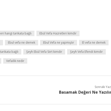
eri hangi tarikata bağlı
Ebül Vefa Hazretleri kimdir
Ebul vefa ne demek
Ebul Vefa ne yapmıştır
El vefa ne demek
arikata bağlı
Şeyh Ebül Vefa Siirt kimdir
Şeyh Vefa Efendi kimdir
Vefailik nedir
Sonraki Yaz
Basamak Değeri Ne Yazılı