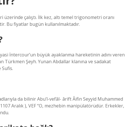
ır?
 üzerinde çalıştı. İlk kez, altı temel trigonometri oranı
tir. Bu fiyatlar bugün kullanılmaktadır.
?
Siyasi İntercour’un büyük ayaklanma hareketinin adını veren
atan Türkmen Şeyh. Yunan Abdallar klanına ve sadakat
 Sufis.
dlarıyla da bilinir Abu’l-vefâl- ârift Âifin Seyyid Muhammed
 1107 Aralık ), VEF “O, mezhebin manipülatörüdür. Erkekler,
undu.