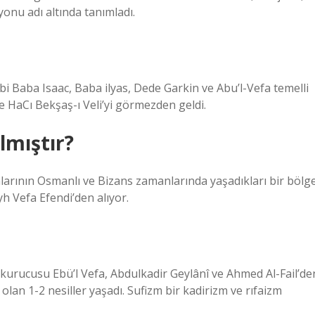
yonu adı altında tanımladı.
ibi Baba Isaac, Baba ilyas, Dede Garkin ve Abu’l-Vefa temelli
e HaCı Bekşaş-ı Veli’yi görmezden geldi.
lmıştır?
larının Osmanlı ve Bizans zamanlarında yaşadıkları bir bölg
yh Vefa Efendi’den alıyor.
a, kurucusu Ebü’l Vefa, Abdulkadir Geylânî ve Ahmed Al-Fail’de
 olan 1-2 nesiller yaşadı. Sufizm bir kadirizm ve rıfaizm