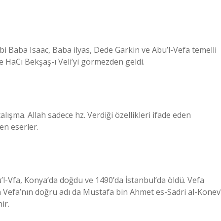
ibi Baba Isaac, Baba ilyas, Dede Garkin ve Abu’l-Vefa temelli
e HaCı Bekşaş-ı Veli’yi görmezden geldi.
ışma. Allah sadece hz. Verdiği özellikleri ifade eden
en eserler.
’l-Vfa, Konya’da doğdu ve 1490’da İstanbul’da öldü. Vefa
 Vefa’nın doğru adı da Mustafa bin Ahmet es-Sadri al-Konev
ir.