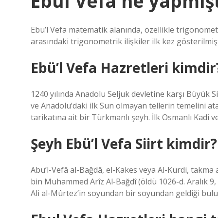
Ebul Vefa ne yapmışt
Ebu’l Vefa matematik alanında, özellikle trigonometri
arasındaki trigonometrik ilişkiler ilk kez gösterilmiş
Ebü’l Vefa Hazretleri kimdir
1240 yılında Anadolu Seljuk devletine karşı Büyük 
ve Anadolu’daki ilk Sun olmayan tellerin temelini 
tarikatına ait bir Türkmanlı şeyh. İlk Osmanlı Kadi ve
Şeyh Ebü’l Vefa Siirt kimdir?
Abu’l-Vefâ al-Bağdâ, el-Kakes veya Al-Kurdi, takma a
bin Muhammed Arîz Al-Bağdî (öldü 1026-d. Aralık 9,
Ali al-Mûrtez’in soyundan bir soyundan geldiği bul