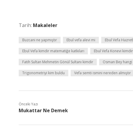
Tarih:
Makaleler
Buzcani ne yapmıştır
Ebul vefa alevi mi
Ebul Vefa Hazretl
Ebul Vefa kimdir matematiğe katkıları
Ebul Vefa Konevi kimdir
Fatih Sultan Mehmetin Gönül Sultanı kimdir
Osman Bey hangi t
Trigonometriyi kim buldu
Vefa semti ismini nereden almıştır
Önceki Yazı
Mukattar Ne Demek