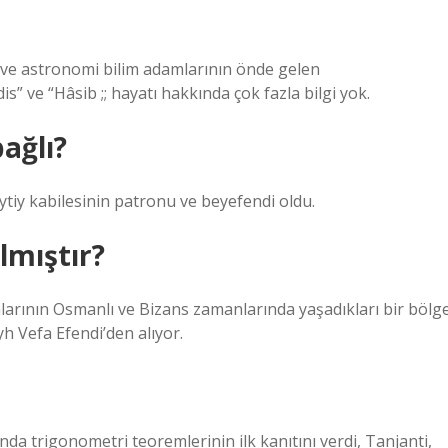
 ve astronomi bilim adamlarının önde gelen
 ve “Hâsib ;; hayatı hakkında çok fazla bilgi yok.
ağlı?
iy kabilesinin patronu ve beyefendi oldu.
lmıştır?
larının Osmanlı ve Bizans zamanlarında yaşadıkları bir bölg
yh Vefa Efendi’den alıyor.
tında trigonometri teoremlerinin ilk kanıtını verdi, Tanjanti,