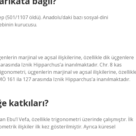
arikata bağlı?
hep (501/1107 öldü). Anadolu’daki bazı sosyal-dini
ebinin kurucusu.
erin marjinal ve açısal ilişkilerine, özellikle dik üçgenlere
arasında Iznik Hipparchus’a inanılmaktadır. Chr. 8 kas
gonometri, üçgenlerin marjinal ve açısal ilişkilerine, özellikl
Ö 161 ila 127 arasında Iznik Hipparchus’a inanılmaktadır.
e katkıları?
 Ebu’l Vefa, özellikle trigonometri üzerinde çalışmıştır. İlk
etrik ilişkiler ilk kez gösterilmiştir. Ayrıca küresel