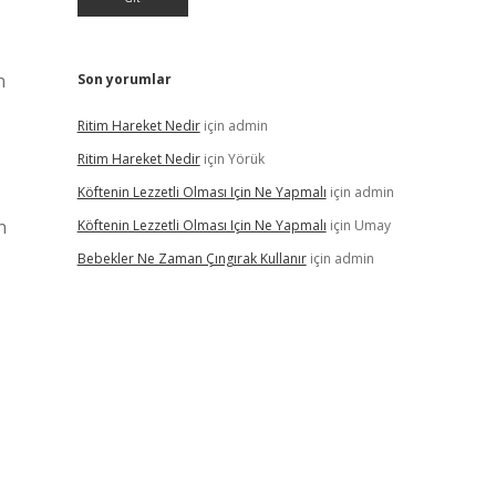
n
Son yorumlar
Ritim Hareket Nedir
için
admin
Ritim Hareket Nedir
için
Yörük
Köftenin Lezzetli Olması Için Ne Yapmalı
için
admin
n
Köftenin Lezzetli Olması Için Ne Yapmalı
için
Umay
Bebekler Ne Zaman Çıngırak Kullanır
için
admin