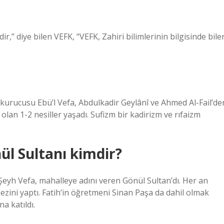
r,” diye bilen VEFK, “VEFK, Zahiri bilimlerinin bilgisinde bile
a, kurucusu Ebü’l Vefa, Abdulkadir Geylânî ve Ahmed Al-Fail’de
 olan 1-2 nesiller yaşadı. Sufizm bir kadirizm ve rıfaizm
ül Sultanı kimdir?
 Şeyh Vefa, mahalleye adını veren Gönül Sultan’dı. Her an
ezini yaptı. Fatih’in öğretmeni Sinan Paşa da dahil olmak
a katıldı.