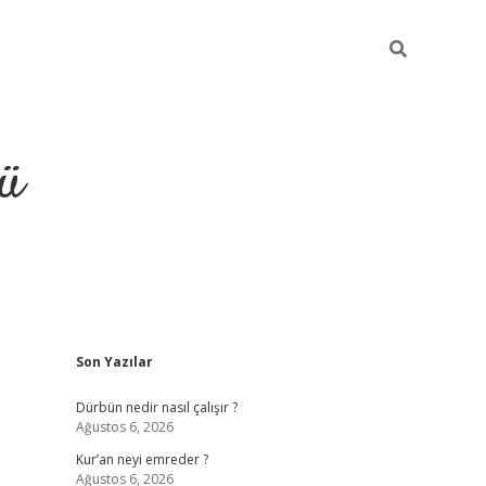
ü
Sidebar
Son Yazılar
ilbet
vdcasino yeni giriş
vdcasin
Dürbün nedir nasıl çalışır ?
Ağustos 6, 2026
Kur’an neyi emreder ?
Ağustos 6, 2026