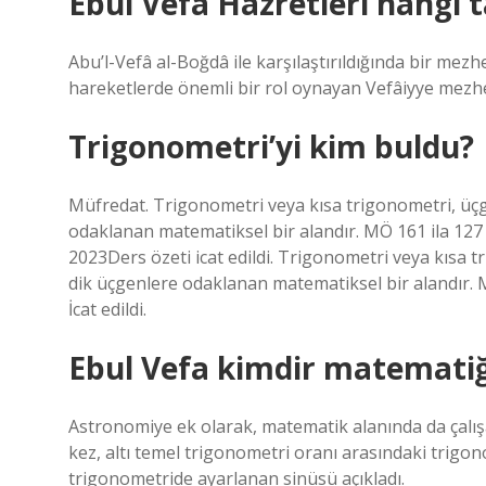
Ebul Vefa Hazretleri hangi t
Abu’l-Vefâ al-Boğdâ ile karşılaştırıldığında bir mez
hareketlerde önemli bir rol oynayan Vefâiyye mezh
Trigonometri’yi kim buldu?
Müfredat. Trigonometri veya kısa trigonometri, üçgenl
odaklanan matematiksel bir alandır. MÖ 161 ila 127 
2023Ders özeti icat edildi. Trigonometri veya kısa tri
dik üçgenlere odaklanan matematiksel bir alandır. M
İcat edildi.
Ebul Vefa kimdir matematiğ
Astronomiye ek olarak, matematik alanında da çalışan
kez, altı temel trigonometri oranı arasındaki trigonom
trigonometride ayarlanan sinüsü açıkladı.