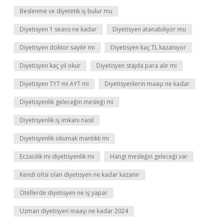
Beslenme ve diyetetik iş bulur mu
Diyetisyen 1 seans ne kadar
Diyetisyen atanabiliyor mu
Diyetisyen doktor sayılır mı
Diyetisyen kaç TL kazanıyor
Diyetisyen kaç yıl okur
Diyetisyen stajda para alır mı
Diyetisyen TYT mi AYT mi
Diyetisyenlerin maaşı ne kadar
Diyetisyenlik geleceğin mesleği mi
Diyetisyenlik iş imkanı nasıl
Diyetisyenlik okumak mantıklı mı
Eczacılık mi diyetisyenlik mi
Hangi mesleğin geleceği var
Kendi ofisi olan diyetisyen ne kadar kazanır
Otellerde diyetisyen ne iş yapar
Uzman diyetisyen maaşı ne kadar 2024