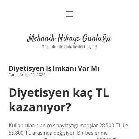
menüyü
Anasayfa
aç
Gizlilik Politikası
Mekanik Hikaye Günlüğü
Yasal Uyarı
Teknolojiyle dolu keyifli bilgiler!
Hakkımızda
Diyetisyen Iş Imkanı Var Mı
Tarih: Aralık 22, 2024
Diyetisyen kaç TL
kazanıyor?
Kullanıcıların en çok paylaştığı maaşlar 28.500 TL ile
55.800 TL arasında değişiyor. Bir beslenme