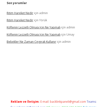
Son yorumlar
Ritim Hareket Nedir
için
admin
Ritim Hareket Nedir
için
Yörük
Köftenin Lezzetli Olması Için Ne Yapmalı
için
admin
Köftenin Lezzetli Olması Için Ne Yapmalı
için
Umay
Bebekler Ne Zaman Çıngırak Kullanır
için
admin
o giriş
https://www.betexper.xyz/
Reklam ve İletişim:
E-mail:
backlinkpaneli@gmail.com
Teams: