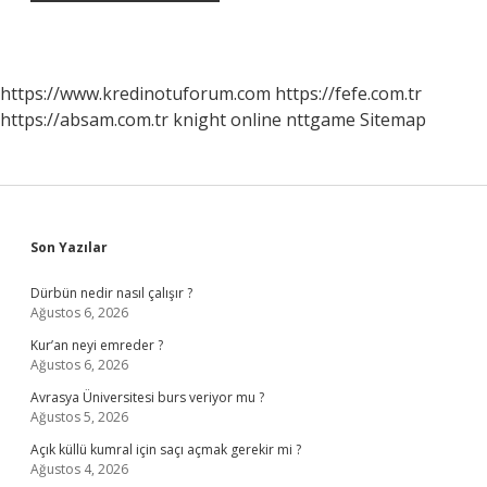
https://www.kredinotuforum.com
https://fefe.com.tr
https://absam.com.tr
knight online
nttgame
Sitemap
Sidebar
Son Yazılar
Dürbün nedir nasıl çalışır ?
Ağustos 6, 2026
Kur’an neyi emreder ?
Ağustos 6, 2026
Avrasya Üniversitesi burs veriyor mu ?
Ağustos 5, 2026
Açık küllü kumral için saçı açmak gerekir mi ?
Ağustos 4, 2026