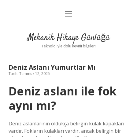
menüyü
Anasayfa
aç
Gizlilik Politikası
Mekanik Hikaye Günlüğü
Yasal Uyarı
Teknolojiyle dolu keyifli bilgiler!
Hakkımızda
Deniz Aslanı Yumurtlar Mı
Tarih: Temmuz 12, 2025
Deniz aslanı ile fok
aynı mı?
Deniz aslanlarının oldukça belirgin kulak kapakları
vardır. Fokların kulakları vardır, ancak belirgin bir