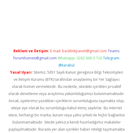
casino giriş
https://www.betexper.xyz/
Reklam ve İletişim:
E-mail:
backlinkpaneli@gmail.com
Teams:
forumhizmeti@gmail.com
Whatsapp: 0262 606 0 726
Telegram:
@karabul
Yasal Uyarı:
Sitemiz, 5651 Sayılı Kanun gereğince Bilgi Teknolojileri
ve İletişim Kurumu (BTK) tarafından onaylanmış bir Yer Sağlayıcı
olarak hizmet vermektedir. Bu nedenle, sitedeki içerikleri proaktif
olarak denetleme veya araştırma yükümlülüğümüz bulunmamaktadır.
Ancak, üyelerimiz yazdıkları içeriklerin sorumluluğunu taşımakta olup,
siteye üye olarak bu sorumluluğu kabul etmiş sayılırlar. Bu internet
sitesi, herhangi bir marka, kurum veya şahıs şirketi ile hiçbir bağlantısı
bulunmamaktadır. Sitede yalnızca kendi hazırladığımız makaleler
paylaşılmaktadır. Burada yer alan içerikler haber niteliği taşımamakta