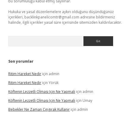
bu sorumluluğu kabul etmiş sayılırlar.
Hukuka ve yasal düzenlemelere aykırı olduğunu düşündüğünüz
içerikleri,
backlinkpanelicomtr@gmail.com
adresine bildirmeniz
halinde, ilgili içerikler yasal süre içerisinde sitemizden kaldırılacaktır.
Arama
Son yorumlar
Ritim Hareket Nedir
için
admin
Ritim Hareket Nedir
için
Yörük
Köftenin Lezzetli Olması Için Ne Yapmalı
için
admin
Köftenin Lezzetli Olması Için Ne Yapmalı
için
Umay
Bebekler Ne Zaman Çıngırak Kullanır
için
admin