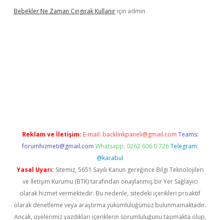
Bebekler Ne Zaman Çıngırak Kullanır
için
admin
asino yeni giriş
vdcasino giriş
https://www.betexper.xyz/
Reklam ve İletişim:
E-mail:
backlinkpaneli@gmail.com
Teams:
forumhizmeti@gmail.com
Whatsapp: 0262 606 0 726
Telegram:
@karabul
Yasal Uyarı:
Sitemiz, 5651 Sayılı Kanun gereğince Bilgi Teknolojileri
ve İletişim Kurumu (BTK) tarafından onaylanmış bir Yer Sağlayıcı
olarak hizmet vermektedir. Bu nedenle, sitedeki içerikleri proaktif
olarak denetleme veya araştırma yükümlülüğümüz bulunmamaktadır.
Ancak, üyelerimiz yazdıkları içeriklerin sorumluluğunu taşımakta olup,