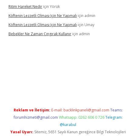
Ritim Hareket Nedir
için
Yörük
Köftenin Lezzetli Olması Için Ne Yapmalı
için
admin
Köftenin Lezzetli Olması Için Ne Yapmalı
için
Umay
Bebekler Ne Zaman Çıngırak Kullanır
için
admin
 giriş
https://www.betexper.xyz/
Reklam ve İletişim:
E-mail:
backlinkpaneli@gmail.com
Teams:
forumhizmeti@gmail.com
Whatsapp: 0262 606 0 726
Telegram:
@karabul
Yasal Uyarı:
Sitemiz, 5651 Sayılı Kanun gereğince Bilgi Teknolojileri