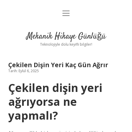
menüyü
Anasayfa
aç
Gizlilik Politikası
Mekanik Hikaye Günlüğü
Yasal Uyarı
Teknolojiyle dolu keyifli bilgiler!
Hakkımızda
Çekilen Dişin Yeri Kaç Gün Ağrır
Tarih: Eylül 6, 2025
Çekilen dişin yeri
ağrıyorsa ne
yapmalı?