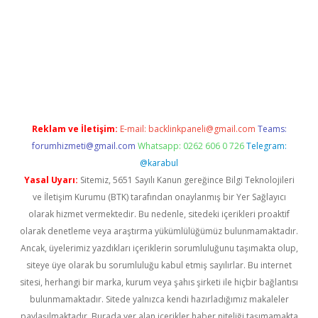
dcasino giriş
https://www.betexper.xyz/
Reklam ve İletişim:
E-mail:
backlinkpaneli@gmail.com
Teams:
forumhizmeti@gmail.com
Whatsapp: 0262 606 0 726
Telegram:
@karabul
Yasal Uyarı:
Sitemiz, 5651 Sayılı Kanun gereğince Bilgi Teknolojileri
ve İletişim Kurumu (BTK) tarafından onaylanmış bir Yer Sağlayıcı
olarak hizmet vermektedir. Bu nedenle, sitedeki içerikleri proaktif
olarak denetleme veya araştırma yükümlülüğümüz bulunmamaktadır.
Ancak, üyelerimiz yazdıkları içeriklerin sorumluluğunu taşımakta olup,
siteye üye olarak bu sorumluluğu kabul etmiş sayılırlar. Bu internet
sitesi, herhangi bir marka, kurum veya şahıs şirketi ile hiçbir bağlantısı
bulunmamaktadır. Sitede yalnızca kendi hazırladığımız makaleler
paylaşılmaktadır. Burada yer alan içerikler haber niteliği taşımamakta