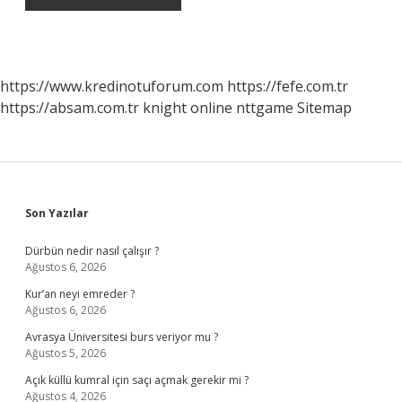
https://www.kredinotuforum.com
https://fefe.com.tr
https://absam.com.tr
knight online
nttgame
Sitemap
Sidebar
Son Yazılar
Dürbün nedir nasıl çalışır ?
Ağustos 6, 2026
Kur’an neyi emreder ?
Ağustos 6, 2026
Avrasya Üniversitesi burs veriyor mu ?
Ağustos 5, 2026
Açık küllü kumral için saçı açmak gerekir mi ?
Ağustos 4, 2026