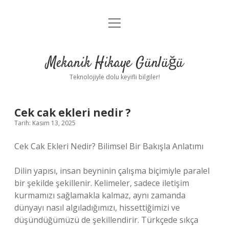
menüyü
Anasayfa
aç
Gizlilik Politikası
Mekanik Hikaye Günlüğü
Yasal Uyarı
Teknolojiyle dolu keyifli bilgiler!
Hakkımızda
Cek cak ekleri nedir ?
Tarih: Kasım 13, 2025
Cek Cak Ekleri Nedir? Bilimsel Bir Bakışla Anlatımı
Dilin yapısı, insan beyninin çalışma biçimiyle paralel
bir şekilde şekillenir. Kelimeler, sadece iletişim
kurmamızı sağlamakla kalmaz, aynı zamanda
dünyayı nasıl algıladığımızı, hissettiğimizi ve
düşündüğümüzü de şekillendirir. Türkçede sıkça