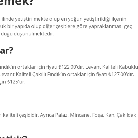
demek?
ilinde yetiştirilmekte olup en yoğun yetiştirildiği ilçenin
 bir yapıda olup diğer çeşitlere göre yapraklanması geç
rdüğü düşünülmektedir.
dar?
ndık’ın ortaklar için fiyatı ₺122.00’dır. Levant Kaliteli Kabuklu
vant Kaliteli Çakıllı Fındık’ın ortaklar için fiyatı ₺127.00’dır.
in ₺125’tir.
liteli çeşididir. Ayrıca Palaz, Mincane, Foşa, Kan, Çakıldak