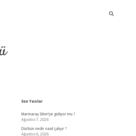
ü
Sidebar
Son Yazılar
ilbet
vdcasino yeni giriş
vdcasino gi
Marmaray Silivri’ye gidiyor mu ?
Ağustos 7, 2026
Dürbün nedir nasıl çalışır ?
Ağustos 6, 2026