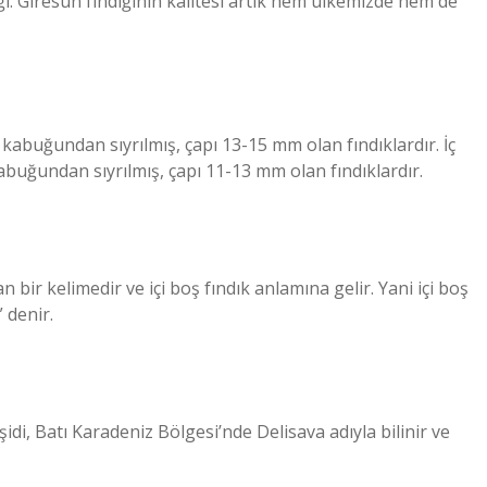
ğı. Giresun fındığının kalitesi artık hem ülkemizde hem de
e kabuğundan sıyrılmış, çapı 13-15 mm olan fındıklardır. İç
kabuğundan sıyrılmış, çapı 11-13 mm olan fındıklardır.
bir kelimedir ve içi boş fındık anlamına gelir. Yani içi boş
 denir.
şidi, Batı Karadeniz Bölgesi’nde Delisava adıyla bilinir ve