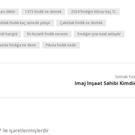
cı dikilir
1315 fındık ne demek
2024 fındığın Kilosu Kaç TL
ıldak fındık kaç senede yetişir
Çakıldak fındık ne demek
şidi hangisi
En lezzetli fındık nerenin
Fındığın iyisi nasıl anlaşılır
unda fındığa ne denir
Pikola fındık nedir
Sonraki Yaz
Imaj Inşaat Sahibi Kimdi
*
ile işaretlenmişlerdir