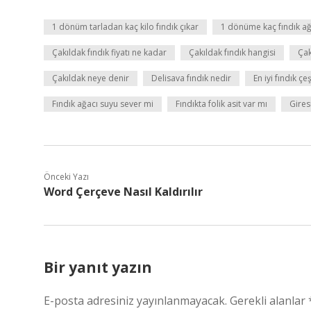
1 dönüm tarladan kaç kilo fındık çıkar
1 dönüme kaç fındık ağa
Çakıldak fındık fiyatı ne kadar
Çakıldak fındık hangisi
Çak
Çakıldak neye denir
Delisava fındık nedir
En iyi fındık çe
Fındık ağacı suyu sever mi
Fındıkta folik asit var mı
Gires
Önceki Yazı
Word Çerçeve Nasıl Kaldırılır
Bir yanıt yazın
E-posta adresiniz yayınlanmayacak.
Gerekli alanlar