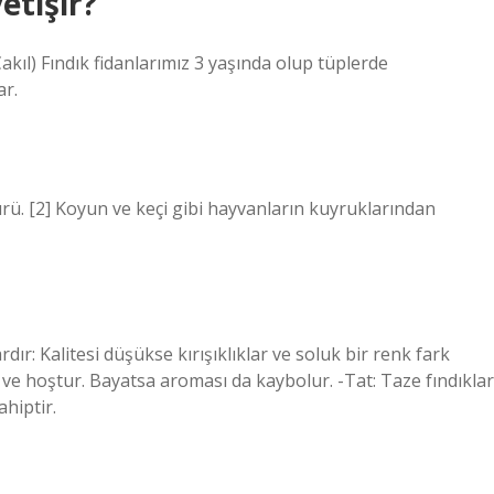
etişir?
Çakıl) Fındık fidanlarımız 3 yaşında olup tüplerde
ar.
 türü. [2] Koyun ve keçi gibi hayvanların kuyruklarından
dır: Kalitesi düşükse kırışıklıklar ve soluk bir renk fark
 ve hoştur. Bayatsa aroması da kaybolur. -Tat: Taze fındıklar
ahiptir.