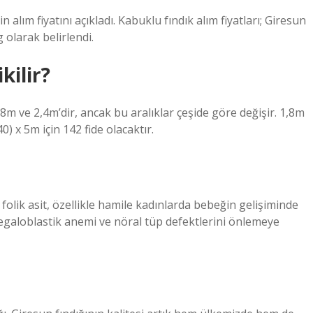
alım fiyatını açıkladı. Kabuklu fındık alım fiyatları; Giresun
g olarak belirlendi.
kilir?
 1,8m ve 2,4m’dir, ancak bu aralıklar çeşide göre değişir. 1,8m
) x 5m için 142 fide olacaktır.
folik asit, özellikle hamile kadınlarda bebeğin gelişiminde
 megaloblastik anemi ve nöral tüp defektlerini önlemeye