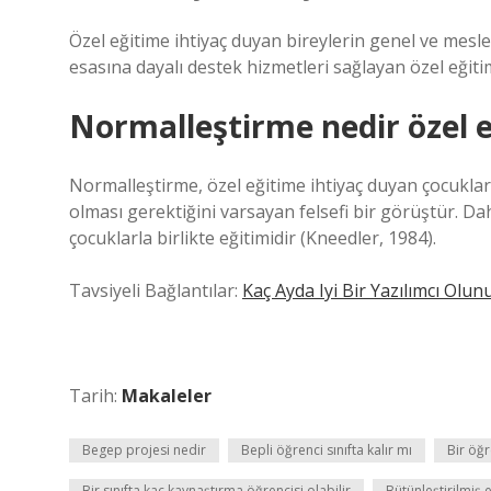
Özel eğitime ihtiyaç duyan bireylerin genel ve mesle
esasına dayalı destek hizmetleri sağlayan özel eğiti
Normalleştirme nedir özel 
Normalleştirme, özel eğitime ihtiyaç duyan çocukl
olması gerektiğini varsayan felsefi bir görüştür. Da
çocuklarla birlikte eğitimidir (Kneedler, 1984).
Tavsiyeli Bağlantılar:
Kaç Ayda Iyi Bir Yazılımcı Olun
Tarih:
Makaleler
Begep projesi nedir
Bepli öğrenci sınıfta kalır mı
Bir öğr
Bir sınıfta kaç kaynaştırma öğrencisi olabilir
Bütünleştirilmiş 