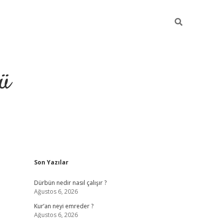
ü
Sidebar
Son Yazılar
ilbet
vdcasino yeni giriş
vdcasino g
Dürbün nedir nasıl çalışır ?
Ağustos 6, 2026
Kur’an neyi emreder ?
Ağustos 6, 2026