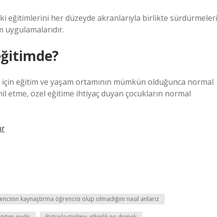
ki eğitimlerini her düzeyde akranlarıyla birlikte sürdürmeler
m uygulamalarıdır.
eğitimde?
ar için eğitim ve yaşam ortamının mümkün olduğunca normal
hil etme, özel eğitime ihtiyaç duyan çocukların normal
ur
encinin kaynaştırma öğrencisi olup olmadığını nasıl anlarız
eğitim nedir
Bütünleştirilmiş etkinlik ne demek