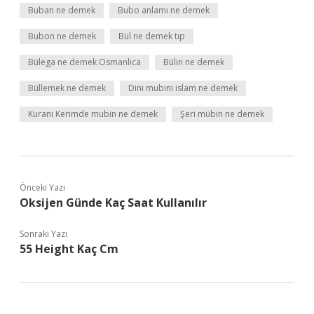
Buban ne demek
Bubo anlamı ne demek
Bubon ne demek
Bül ne demek tıp
Bülega ne demek Osmanlıca
Bülin ne demek
Büllemek ne demek
Dini mubini islam ne demek
Kuranı Kerimde mubin ne demek
Şeri mübin ne demek
Önceki Yazı
Oksijen Günde Kaç Saat Kullanılır
Sonraki Yazı
55 Height Kaç Cm