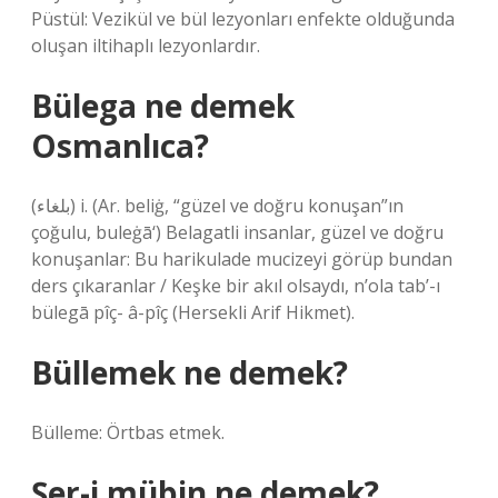
Püstül: Vezikül ve bül lezyonları enfekte olduğunda
oluşan iltihaplı lezyonlardır.
Bülega ne demek
Osmanlıca?
(ﺑﻠﻐﺎﺀ) i. (Ar. beliġ, “güzel ve doğru konuşan”ın
çoğulu, buleġā‘) Belagatli insanlar, güzel ve doğru
konuşanlar: Bu harikulade mucizeyi görüp bundan
ders çıkaranlar / Keşke bir akıl olsaydı, n’ola tab’-ı
bülegā pîç- â-pîç (Hersekli Arif Hikmet).
Büllemek ne demek?
Bülleme: Örtbas etmek.
Şer-i mübin ne demek?