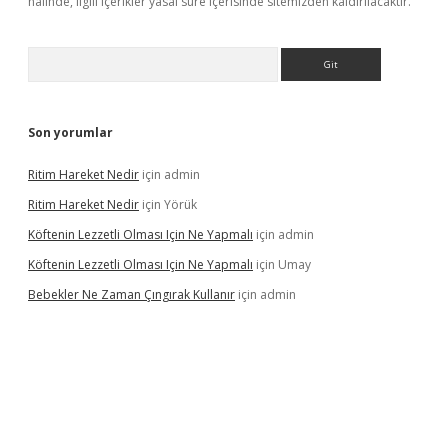
halinde, ilgili içerikler yasal süre içerisinde sitemizden kaldırılacaktır.
Arama
Son yorumlar
Ritim Hareket Nedir
için
admin
Ritim Hareket Nedir
için
Yörük
Köftenin Lezzetli Olması Için Ne Yapmalı
için
admin
Köftenin Lezzetli Olması Için Ne Yapmalı
için
Umay
Bebekler Ne Zaman Çıngırak Kullanır
için
admin