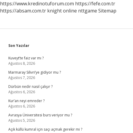
https://www.kredinotuforum.com
https://fefe.com.tr
https://absam.com.tr
knight online
nttgame
Sitemap
Sidebar
Son Yazılar
Kuveyt’te faiz var mı ?
Ağustos 8, 2026
Marmaray Silivri’ye gidiyor mu ?
Ağustos 7, 2026
Dürbün nedir nasıl çalışır ?
Ağustos 6, 2026
Kur’an neyi emreder ?
Ağustos 6, 2026
Avrasya Üniversitesi burs veriyor mu ?
Ağustos 5, 2026
Açık küllü kumral için saçı açmak gerekir mi ?