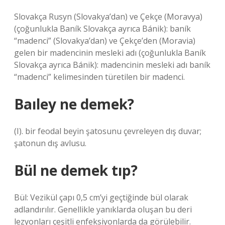
Slovakça Rusyn (Slovakya’dan) ve Çekçe (Moravya)
(çoğunlukla Baník Slovakça ayrıca Bánik): baník
“madenci” (Slovakya’dan) ve Çekçe’den (Moravia)
gelen bir madencinin mesleki adı (çoğunlukla Baník
Slovakça ayrıca Bánik): madencinin mesleki adı baník
“madenci” kelimesinden türetilen bir madenci.
Baıley ne demek?
(I). bir feodal beyin şatosunu çevreleyen dış duvar;
şatonun dış avlusu.
Bül ne demek tıp?
Bül: Vezikül çapı 0,5 cm’yi geçtiğinde bül olarak
adlandırılır. Genellikle yanıklarda oluşan bu deri
lezyonları çeşitli enfeksiyonlarda da görülebilir.