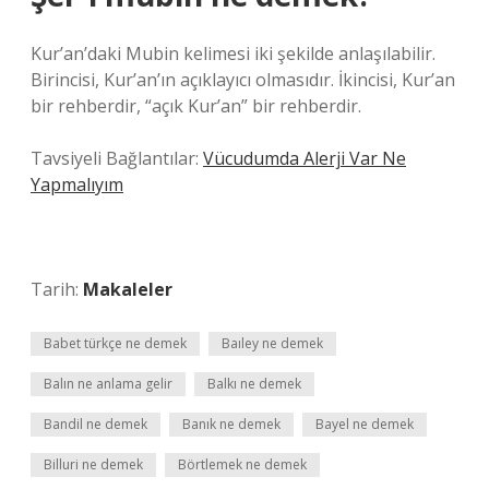
Kur’an’daki Mubin kelimesi iki şekilde anlaşılabilir.
Birincisi, Kur’an’ın açıklayıcı olmasıdır. İkincisi, Kur’an
bir rehberdir, “açık Kur’an” bir rehberdir.
Tavsiyeli Bağlantılar:
Vücudumda Alerji Var Ne
Yapmalıyım
Tarih:
Makaleler
Babet türkçe ne demek
Baıley ne demek
Balın ne anlama gelir
Balkı ne demek
Bandil ne demek
Banık ne demek
Bayel ne demek
Billuri ne demek
Börtlemek ne demek