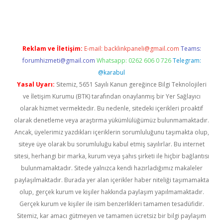
sino giriş
https://www.betexper.xyz/
Reklam ve İletişim:
E-mail:
backlinkpaneli@gmail.com
Teams:
forumhizmeti@gmail.com
Whatsapp: 0262 606 0 726
Telegram:
@karabul
Yasal Uyarı:
Sitemiz, 5651 Sayılı Kanun gereğince Bilgi Teknolojileri
ve İletişim Kurumu (BTK) tarafından onaylanmış bir Yer Sağlayıcı
olarak hizmet vermektedir. Bu nedenle, sitedeki içerikleri proaktif
olarak denetleme veya araştırma yükümlülüğümüz bulunmamaktadır.
Ancak, üyelerimiz yazdıkları içeriklerin sorumluluğunu taşımakta olup,
siteye üye olarak bu sorumluluğu kabul etmiş sayılırlar. Bu internet
sitesi, herhangi bir marka, kurum veya şahıs şirketi ile hiçbir bağlantısı
bulunmamaktadır. Sitede yalnızca kendi hazırladığımız makaleler
paylaşılmaktadır. Burada yer alan içerikler haber niteliği taşımamakta
olup, gerçek kurum ve kişiler hakkında paylaşım yapılmamaktadır.
Gerçek kurum ve kişiler ile isim benzerlikleri tamamen tesadüfidir.
Sitemiz, kar amacı gütmeyen ve tamamen ücretsiz bir bilgi paylaşım