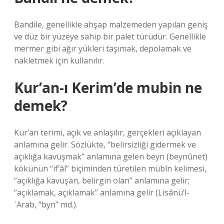
Bandile, genellikle ahşap malzemeden yapılan geniş
ve düz bir yüzeye sahip bir palet türüdür. Genellikle
mermer gibi ağır yükleri taşımak, depolamak ve
nakletmek için kullanılır.
Kur’an-ı Kerim’de mubin ne
demek?
Kur’an terimi, açık ve anlaşılır, gerçekleri açıklayan
anlamına gelir. Sözlükte, “belirsizliği gidermek ve
açıklığa kavuşmak” anlamına gelen beyn (beynûnet)
kökünün “if’âl” biçiminden türetilen mübîn kelimesi,
“açıklığa kavuşan, belirgin olan” anlamına gelir;
“açıklamak, açıklamak” anlamına gelir (Lisânü’l-
ʿArab, “byn” md.).