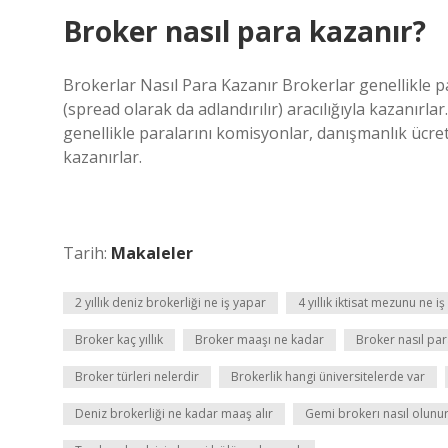
Broker nasıl para kazanır?
Brokerlar Nasıl Para Kazanır Brokerlar genellikle pa
(spread olarak da adlandırılır) aracılığıyla kazanı
genellikle paralarını komisyonlar, danışmanlık ücretle
kazanırlar.
Tarih:
Makaleler
2 yıllık deniz brokerliği ne iş yapar
4 yıllık iktisat mezunu ne i
Broker kaç yıllık
Broker maaşı ne kadar
Broker nasıl par
Broker türleri nelerdir
Brokerlik hangi üniversitelerde var
Deniz brokerliği ne kadar maaş alır
Gemi brokerı nasıl olunu