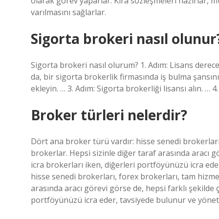
olarak görev yaparlar. Kira sözleşmeleri hazırlar, 
varılmasını sağlarlar.
Sigorta brokeri nasıl olunur
Sigorta brokeri nasıl olurum? 1. Adım: Lisans derec
da, bir sigorta brokerlik firmasında iş bulma şansınızı
ekleyin. … 3. Adım: Sigorta brokerliği lisansı alın. … 4.
Broker türleri nelerdir?
Dört ana broker türü vardır: hisse senedi brokerları
brokerlar. Hepsi sizinle diğer taraf arasında aracı gö
icra brokerları iken, diğerleri portföyünüzü icra ed
hisse senedi brokerları, forex brokerları, tam hizmet
arasında aracı görevi görse de, hepsi farklı şekilde ça
portföyünüzü icra eder, tavsiyede bulunur ve yöneti