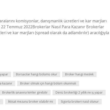
ralarını komisyonlar, danışmanlık ücretleri ve kar marjları
rlar. 22 Temmuz 2022Brokerlar Nasıl Para Kazanır Brokerlar
ri ve kar marjları (spread olarak da adlandırılır) aracılığıyla
ş yapar
Borsacılar hangi bölümü okur
Broker hangi meslek
a kazanır
Broker olmak için hangi bölüm okunmalı
Brokerlik sınavına kimler girebilir
Deniz brokerliği 2 yıllık ne iş yapar
r
İktisat mezunu broker olabilir mi
Sigorta brokeri nasıl olunur