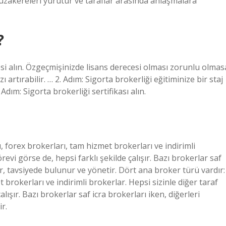
müzakereleri yürütür ve taraflar arasında anlaşmalara
?
esi alın. Özgeçmişinizde lisans derecesi olması zorunlu olmas
 artırabilir. … 2. Adım: Sigorta brokerliği eğitiminize bir staj
 Adım: Sigorta brokerliği sertifikası alın.
, forex brokerları, tam hizmet brokerları ve indirimli
revi görse de, hepsi farklı şekilde çalışır. Bazı brokerlar saf
er, tavsiyede bulunur ve yönetir. Dört ana broker türü vardır:
 brokerları ve indirimli brokerlar. Hepsi sizinle diğer taraf
lışır. Bazı brokerlar saf icra brokerları iken, diğerleri
r.