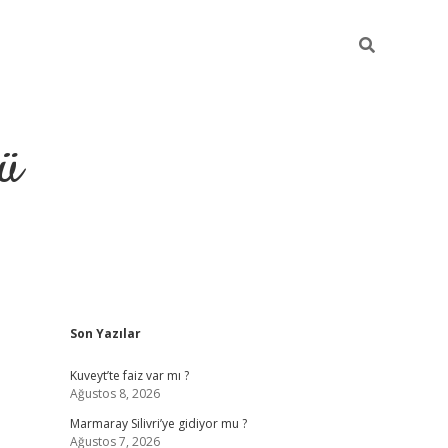
ü
Sidebar
Son Yazılar
ilbet
vdcasino yeni giriş
vdcasino g
Kuveyt’te faiz var mı ?
Ağustos 8, 2026
Marmaray Silivri’ye gidiyor mu ?
Ağustos 7, 2026