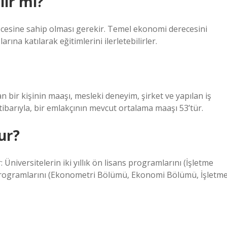
lir mi?
ecesine sahip olması gerekir. Temel ekonomi derecesini
ına katılarak eğitimlerini ilerletebilirler.
n bir kişinin maaşı, mesleki deneyim, şirket ve yapılan iş
 itibarıyla, bir emlakçının mevcut ortalama maaşı 53’tür.
ur?
 Üniversitelerin iki yıllık ön lisans programlarını (İşletme
 programlarını (Ekonometri Bölümü, Ekonomi Bölümü, İşletm