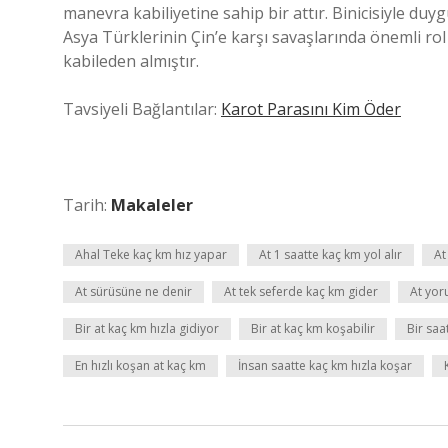
manevra kabiliyetine sahip bir attır. Binicisiyle duyg
Asya Türklerinin Çin’e karşı savaşlarında önemli rol
kabileden almıştır.
Tavsiyeli Bağlantılar:
Karot Parasını Kim Öder
Tarih:
Makaleler
Ahal Teke kaç km hız yapar
At 1 saatte kaç km yol alır
At
At sürüsüne ne denir
At tek seferde kaç km gider
At yor
Bir at kaç km hızla gidiyor
Bir at kaç km koşabilir
Bir saa
En hızlı koşan at kaç km
İnsan saatte kaç km hızla koşar