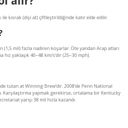
l alır?
 kısrak (dişi at) çiftleştirildiğinde katır elde edilir.
?
(1,5 mil) fazla nadiren koşarlar. Öte yandan Arap atları
ama hız yaklaşık 40–48 km/s’dir (25–30 mph).
elinde tutan at Winning Brew’dir. 2008’de Penn National
ı. Karşılaştırma yapmak gerekirse, ortalama bir Kentucky
cretariat yarışı 38 mil hızla kazandı.