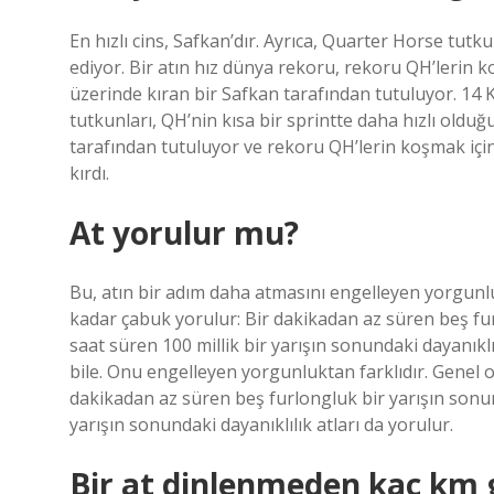
En hızlı cins, Safkan’dır. Ayrıca, Quarter Horse tutku
ediyor. Bir atın hız dünya rekoru, rekoru QH’lerin ko
üzerinde kıran bir Safkan tarafından tutuluyor. 14 K
tutkunları, QH’nin kısa bir sprintte daha hızlı olduğ
tarafından tutuluyor ve rekoru QH’lerin koşmak için 
kırdı.
At yorulur mu?
Bu, atın bir adım daha atmasını engelleyen yorgunluk
kadar çabuk yorulur: Bir dakikadan az süren beş fur
saat süren 100 millik bir yarışın sonundaki dayanıkl
bile. Onu engelleyen yorgunluktan farklıdır. Genel ol
dakikadan az süren beş furlongluk bir yarışın sonund
yarışın sonundaki dayanıklılık atları da yorulur.
Bir at dinlenmeden kaç km 