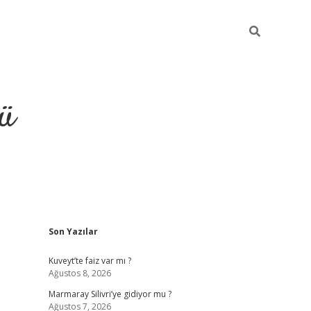
ü
Sidebar
Son Yazılar
ilbet
vdcasino yeni giriş
vdcasino 
Kuveyt’te faiz var mı ?
Ağustos 8, 2026
Marmaray Silivri’ye gidiyor mu ?
Ağustos 7, 2026