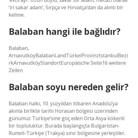
‘evcil ayı’. Uzun boylu, sakar bir adam, mecazi olarak
‘iri sakar adam’, Sırpça ve Hırvatça’dan da alıntı bir
kelime.
Balaban hangi ile bağlıdır?
Balaban,
ArnavutköyBalabanLandTürkeiProvinzIstanbulBezi
rkArnavutköyStandortEuropäische Seite16 weitere
Zeilen
Balaban soyu nereden gelir?
Balaban halkı, 10. yüzyıldan itibaren Anadolu’ya
akınla birlikte tarihi Horasan bölgesi üzerinden
günümüz Türkiye’sine göç eden Orta Asya kökenli
bir topluluktur. Burada başlangıçta Bulgaristan-
Rumeli-Türkiye (Trakya) sınır bölgesine yerleştiler.