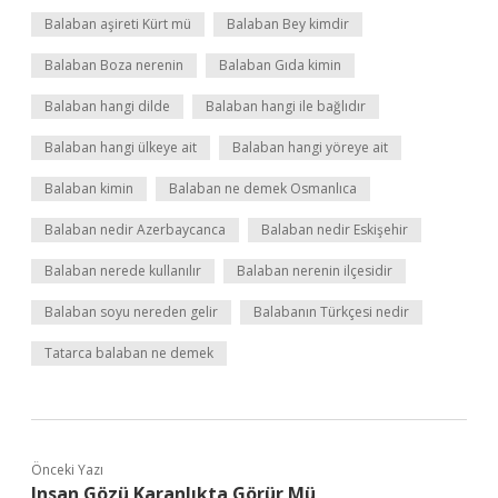
Balaban aşireti Kürt mü
Balaban Bey kimdir
Balaban Boza nerenin
Balaban Gıda kimin
Balaban hangi dilde
Balaban hangi ile bağlıdır
Balaban hangi ülkeye ait
Balaban hangi yöreye ait
Balaban kimin
Balaban ne demek Osmanlıca
Balaban nedir Azerbaycanca
Balaban nedir Eskişehir
Balaban nerede kullanılır
Balaban nerenin ilçesidir
Balaban soyu nereden gelir
Balabanın Türkçesi nedir
Tatarca balaban ne demek
Önceki Yazı
Insan Gözü Karanlıkta Görür Mü