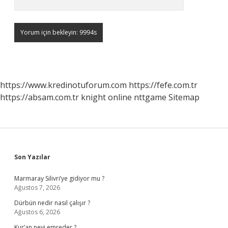
https://www.kredinotuforum.com
https://fefe.com.tr
https://absam.com.tr
knight online
nttgame
Sitemap
Sidebar
Son Yazılar
Marmaray Silivri’ye gidiyor mu ?
Ağustos 7, 2026
Dürbün nedir nasıl çalışır ?
Ağustos 6, 2026
Kur’an neyi emreder ?