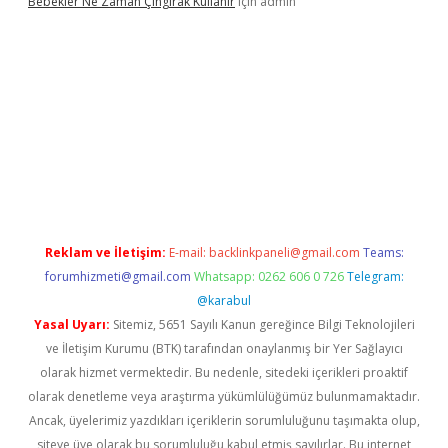
Bebekler Ne Zaman Çıngırak Kullanır
için
admin
sino giriş
https://www.betexper.xyz/
Reklam ve İletişim:
E-mail:
backlinkpaneli@gmail.com
Teams:
forumhizmeti@gmail.com
Whatsapp: 0262 606 0 726
Telegram:
@karabul
Yasal Uyarı:
Sitemiz, 5651 Sayılı Kanun gereğince Bilgi Teknolojileri
ve İletişim Kurumu (BTK) tarafından onaylanmış bir Yer Sağlayıcı
olarak hizmet vermektedir. Bu nedenle, sitedeki içerikleri proaktif
olarak denetleme veya araştırma yükümlülüğümüz bulunmamaktadır.
Ancak, üyelerimiz yazdıkları içeriklerin sorumluluğunu taşımakta olup,
siteye üye olarak bu sorumluluğu kabul etmiş sayılırlar. Bu internet