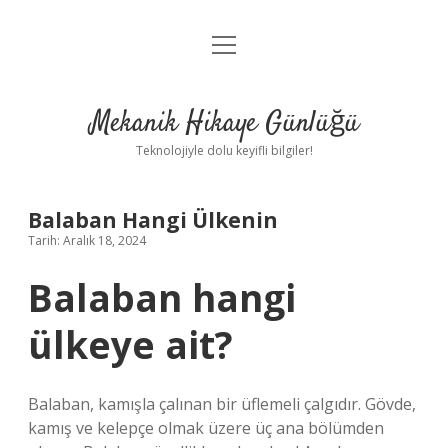
menüyü
Anasayfa
aç
Gizlilik Politikası
Mekanik Hikaye Günlüğü
Yasal Uyarı
Teknolojiyle dolu keyifli bilgiler!
Hakkımızda
Balaban Hangi Ülkenin
Tarih: Aralık 18, 2024
Balaban hangi
ülkeye ait?
Balaban, kamışla çalınan bir üflemeli çalgıdır. Gövde,
kamış ve kelepçe olmak üzere üç ana bölümden