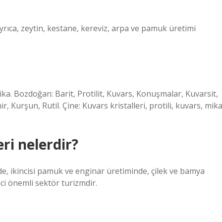
 Ayrıca, zeytin, kestane, kereviz, arpa ve pamuk üretimi
ka. Bozdoğan: Barit, Protilit, Kuvars, Konuşmalar, Kuvarsit,
urşun, Rutil. Çine: Kuvars kristalleri, protili, kuvars, mika
ri nelerdir?
nde, ikincisi pamuk ve enginar üretiminde, çilek ve bamya
i önemli sektör turizmdir.