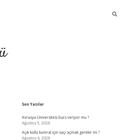
ü
Sidebar
Son Yazılar
ilbet
vdcasino yeni giriş
vdcasino g
Avrasya Üniversitesi burs veriyor mu ?
Ağustos 5, 2026
Açık küllü kumral için saçı açmak gerekir mi ?
Ağustos 4, 2026