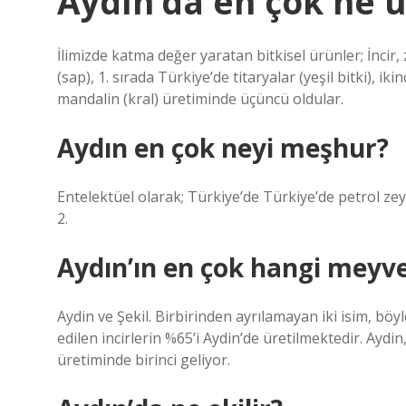
Aydın’da en çok ne ür
İlimizde katma değer yaratan bitkisel ürünler; İncir, 
(sap), 1. sırada Türkiye’de titaryalar (yeşil bitki), i
mandalin (kral) üretiminde üçüncü oldular.
Aydın en çok neyi meşhur?
Entelektüel olarak; Türkiye’de Türkiye’de petrol zeyt
2.
Aydın’ın en çok hangi meyv
Aydin ve Şekil. Birbirinden ayrılamayan iki isim, bö
edilen incirlerin %65’i Aydin’de üretilmektedir. Aydin,
üretiminde birinci geliyor.