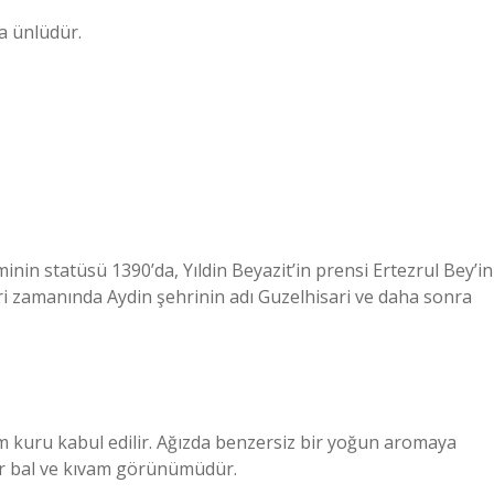
la ünlüdür.
inin statüsü 1390’da, Yıldin Beyazit’in prensi Ertezrul Bey’in
ari zamanında Aydin şehrinin adı Guzelhisari ve daha sonra
am kuru kabul edilir. Ağızda benzersiz bir yoğun aromaya
ir bal ve kıvam görünümüdür.