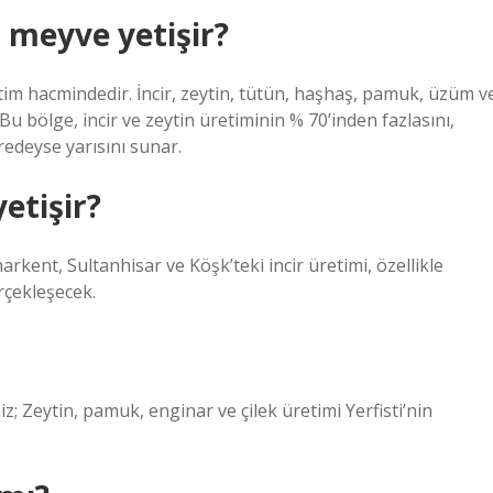
 meyve yetişir?
tim hacmindedir. İncir, zeytin, tütün, haşhaş, pamuk, üzüm v
u bölge, incir ve zeytin üretiminin % 70’inden fazlasını,
edeyse yarısını sunar.
yetişir?
arkent, Sultanhisar ve Köşk’teki incir üretimi, özellikle
rçekleşecek.
iz; Zeytin, pamuk, enginar ve çilek üretimi Yerfisti’nin