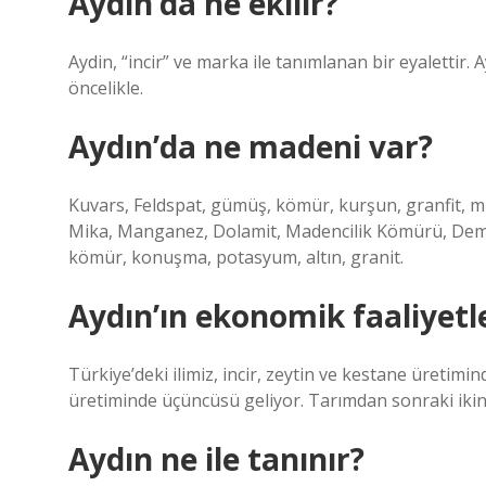
Aydın’da ne ekilir?
Aydin, “incir” ve marka ile tanımlanan bir eyalettir.
öncelikle.
Aydın’da ne madeni var?
Kuvars, Feldspat, gümüş, kömür, kurşun, granfit, mi
Mika, Manganez, Dolamit, Madencilik Kömürü, Demir, K
kömür, konuşma, potasyum, altın, granit.
Aydın’ın ekonomik faaliyetle
Türkiye’deki ilimiz, incir, zeytin ve kestane üretimi
üretiminde üçüncüsü geliyor. Tarımdan sonraki ikinc
Aydın ne ile tanınır?