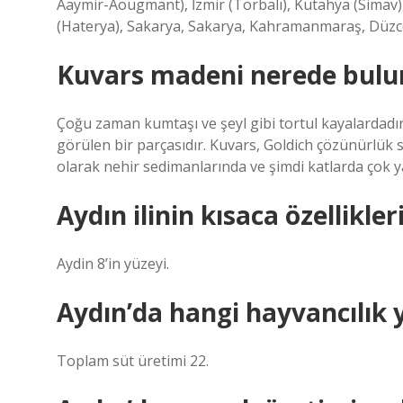
Aaymir-Aougmant), İzmir (Torbalı), Kütahya (Simav)
(Haterya), Sakarya, Sakarya, Kahramanmaraş, Düzce
Kuvars madeni nerede bulu
Çoğu zaman kumtaşı ve şeyl gibi tortul kayalardadır
görülen bir parçasıdır. Kuvars, Goldich çözünürlük 
olarak nehir sedimanlarında ve şimdi katlarda çok y
Aydın ilinin kısaca özellikler
Aydin 8’in yüzeyi.
Aydın’da hangi hayvancılık y
Toplam süt üretimi 22.