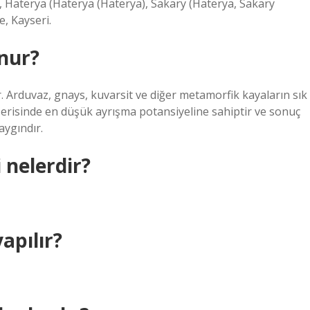
, Haterya (Haterya (Haterya), Sakary (Haterya, Sakary
, Kayseri.
nur?
. Arduvaz, gnays, kuvarsit ve diğer metamorfik kayaların sık
serisinde en düşük ayrışma potansiyeline sahiptir ve sonuç
aygındır.
i nelerdir?
apılır?