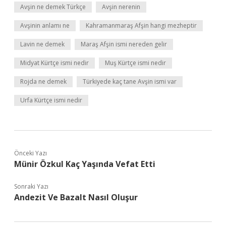
Avşin ne demek Türkçe
Avşin nerenin
Avşinin anlamı ne
Kahramanmaraş Afşin hangi mezheptir
Lavin ne demek
Maraş Afşin ismi nereden gelir
Midyat Kürtçe ismi nedir
Muş Kürtçe ismi nedir
Rojda ne demek
Türkiyede kaç tane Avşin ismi var
Urfa Kürtçe ismi nedir
Önceki Yazı
Münir Özkul Kaç Yaşında Vefat Etti
Sonraki Yazı
Andezit Ve Bazalt Nasıl Oluşur