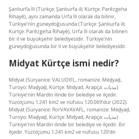
Şanlıurfa İli (Türkçe: Şanlıurfa ili; Kürtçe: Parêzgeha
Rihayê), aynı zamanda Urfa İli olarak da bilinir,
Türkiye’nin güneydoğusunda (Türkçe: Şanlıurfa ili;
Kürtçe: Parêzgeha Rihayê), Urfa İli olarak da bilinen
bir il ve büyükşehir belediyesidir. Türkiye’nin
güneydoğusunda bir il ve büyükşehir belediyesidir.
Midyat Kürtçe ismi nedir?
Midyat (Süryanice: ͑VALUDIFL, romanize: Mëḏyaḏ,
Turoyo: Məḏyaḏ, Kürtçe: Midyad, Arapça: مديات‎)
Türkiye’nin Mardin ilinde bir belediye ve ilçedir.
Yüzölçümü 1.241 km2 ve nüfusu 120.069’dur (2022).
Midyat (Süryanice: florVAVAVAFL, romanize: Mëḏyaḏ,
Turoyo: Məḏyaḏ, Kürtçe: Midyad, Arapça: مديات‎)
Türkiye’nin Mardin ilinde bir belediye ve ilçedir. Bir
ilçedir. Yüzölçümü 1.241 km2 ve nüfusu 120’dir.