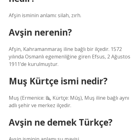
Afşin isminin anlamı: silah, zırh.
Avşin nerenin?
Afşin, Kahramanmaraş iline bağlı bir ilçedir. 1572
yılında Osmanlı egemenliğine giren Efsus, 2 Ağustos
1911’de kurulmuştur.
Muş Kürtçe ismi nedir?
Muş (Ermenice: Ԅււַ, Kürtçe: Mûş), Muş iline bağlı aynı
adlı şehir ve merkez ilçedir.
Avşin ne demek Türkçe?
Avşin isminin anlamı su mavisi.