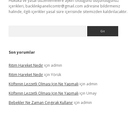
Hukuka ve yasal düzenlemelere aykırı olduğunu düşündüğünüz
içerikleri,
backlinkpanelicomtr@gmail.com
adresine bildirmeniz
halinde, ilgili içerikler yasal süre içerisinde sitemizden kaldırılacaktır.
Arama
Son yorumlar
Ritim Hareket Nedir
için
admin
Ritim Hareket Nedir
için
Yörük
Köftenin Lezzetli Olması Için Ne Yapmalı
için
admin
Köftenin Lezzetli Olması Için Ne Yapmalı
için
Umay
Bebekler Ne Zaman Çıngırak Kullanır
için
admin