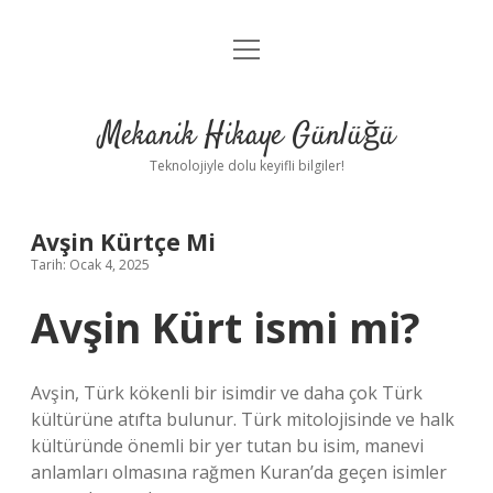
menüyü
Anasayfa
aç
Gizlilik Politikası
Mekanik Hikaye Günlüğü
Yasal Uyarı
Teknolojiyle dolu keyifli bilgiler!
Hakkımızda
Avşin Kürtçe Mi
Tarih: Ocak 4, 2025
Avşin Kürt ismi mi?
Avşin, Türk kökenli bir isimdir ve daha çok Türk
kültürüne atıfta bulunur. Türk mitolojisinde ve halk
kültüründe önemli bir yer tutan bu isim, manevi
anlamları olmasına rağmen Kuran’da geçen isimler