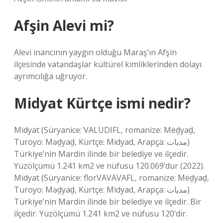
Afşin Alevi mi?
Alevi inancının yaygın olduğu Maraş’ın Afşin
ilçesinde vatandaşlar kültürel kimliklerinden dolayı
ayrımcılığa uğruyor.
Midyat Kürtçe ismi nedir?
Midyat (Süryanice: ͑VALUDIFL, romanize: Mëḏyaḏ,
Turoyo: Məḏyaḏ, Kürtçe: Midyad, Arapça: مديات‎)
Türkiye’nin Mardin ilinde bir belediye ve ilçedir.
Yüzölçümü 1.241 km2 ve nüfusu 120.069’dur (2022).
Midyat (Süryanice: florVAVAVAFL, romanize: Mëḏyaḏ,
Turoyo: Məḏyaḏ, Kürtçe: Midyad, Arapça: مديات‎)
Türkiye’nin Mardin ilinde bir belediye ve ilçedir. Bir
ilçedir. Yüzölçümü 1.241 km2 ve nüfusu 120’dir.