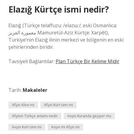
Elazığ Kürtçe ismi nedir?
Elazığ (Türkçe telaffuzu: /elazɯː/; eski Osmanlıca:
معمورة العزيز Mamuretül-Aziz Kürtçe: Xarpêt),
Türkiye’nin Elazığ ilinin merkezi ve bölgenin en eski
şehirlerinden biridir.
Tavsiyeli Bağlantılar:
Plan Türkçe Bir Kelime Midir
Tarih:
Makaleler
Afşin Alevi mi
Afşin Kürt ismi mi
Afşinin Türkçe anlamı nedir
Avşin Kuranda geçiyor mu
Avşin Kürt ismi mi
Avşin mi Afşin mi