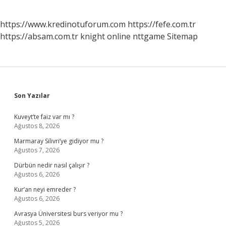
https://www.kredinotuforum.com
https://fefe.com.tr
https://absam.com.tr
knight online
nttgame
Sitemap
Sidebar
Son Yazılar
Kuveyt’te faiz var mı ?
Ağustos 8, 2026
Marmaray Silivri’ye gidiyor mu ?
Ağustos 7, 2026
Dürbün nedir nasıl çalışır ?
Ağustos 6, 2026
Kur’an neyi emreder ?
Ağustos 6, 2026
Avrasya Üniversitesi burs veriyor mu ?
Ağustos 5, 2026