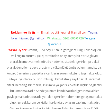
sino giriş
https://www.betexper.xyz/
Reklam ve İletişim:
E-mail:
backlinkpaneli@gmail.com
Teams:
forumhizmeti@gmail.com
Whatsapp: 0262 606 0 726
Telegram:
@karabul
Yasal Uyarı:
Sitemiz, 5651 Sayılı Kanun gereğince Bilgi Teknolojileri
ve İletişim Kurumu (BTK) tarafından onaylanmış bir Yer Sağlayıcı
olarak hizmet vermektedir. Bu nedenle, sitedeki içerikleri proaktif
olarak denetleme veya araştırma yükümlülüğümüz bulunmamaktadır.
Ancak, üyelerimiz yazdıkları içeriklerin sorumluluğunu taşımakta olup,
siteye üye olarak bu sorumluluğu kabul etmiş sayılırlar. Bu internet
sitesi, herhangi bir marka, kurum veya şahıs şirketi ile hiçbir bağlantısı
bulunmamaktadır. Sitede yalnızca kendi hazırladığımız makaleler
paylaşılmaktadır. Burada yer alan içerikler haber niteliği taşımamakta
olup, gerçek kurum ve kişiler hakkında paylaşım yapılmamaktadır.
Gerçek kurum ve kişiler ile isim benzerlikleri tamamen tesadüfidir.