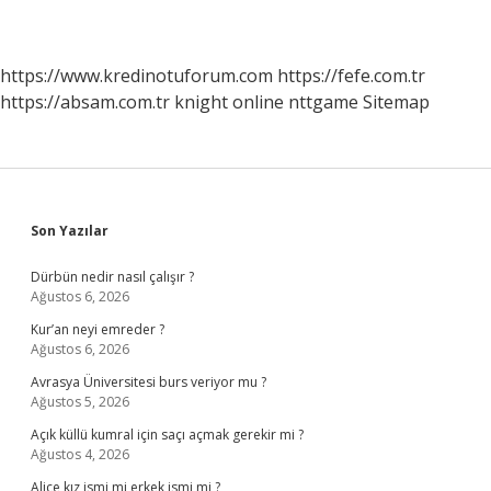
https://www.kredinotuforum.com
https://fefe.com.tr
https://absam.com.tr
knight online
nttgame
Sitemap
Sidebar
Son Yazılar
Dürbün nedir nasıl çalışır ?
Ağustos 6, 2026
Kur’an neyi emreder ?
Ağustos 6, 2026
Avrasya Üniversitesi burs veriyor mu ?
Ağustos 5, 2026
Açık küllü kumral için saçı açmak gerekir mi ?
Ağustos 4, 2026
Alice kız ismi mi erkek ismi mi ?