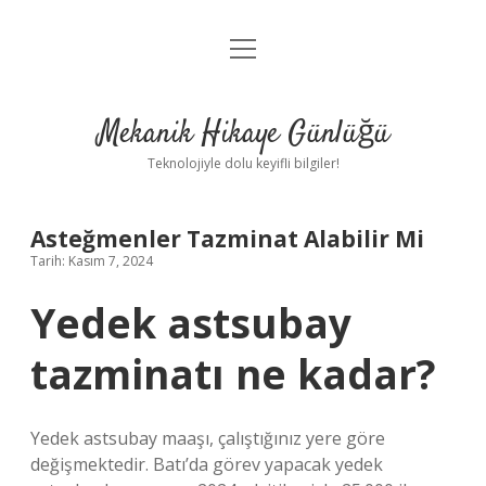
menüyü
Anasayfa
aç
Gizlilik Politikası
Mekanik Hikaye Günlüğü
Yasal Uyarı
Teknolojiyle dolu keyifli bilgiler!
Hakkımızda
Asteğmenler Tazminat Alabilir Mi
Tarih: Kasım 7, 2024
Yedek astsubay
tazminatı ne kadar?
Yedek astsubay maaşı, çalıştığınız yere göre
değişmektedir. Batı’da görev yapacak yedek