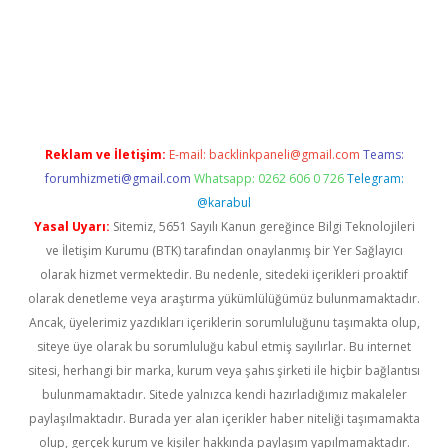
ino giriş
https://www.betexper.xyz/
Reklam ve İletişim:
E-mail:
backlinkpaneli@gmail.com
Teams:
forumhizmeti@gmail.com
Whatsapp: 0262 606 0 726
Telegram:
@karabul
Yasal Uyarı:
Sitemiz, 5651 Sayılı Kanun gereğince Bilgi Teknolojileri
ve İletişim Kurumu (BTK) tarafından onaylanmış bir Yer Sağlayıcı
olarak hizmet vermektedir. Bu nedenle, sitedeki içerikleri proaktif
olarak denetleme veya araştırma yükümlülüğümüz bulunmamaktadır.
Ancak, üyelerimiz yazdıkları içeriklerin sorumluluğunu taşımakta olup,
siteye üye olarak bu sorumluluğu kabul etmiş sayılırlar. Bu internet
sitesi, herhangi bir marka, kurum veya şahıs şirketi ile hiçbir bağlantısı
bulunmamaktadır. Sitede yalnızca kendi hazırladığımız makaleler
paylaşılmaktadır. Burada yer alan içerikler haber niteliği taşımamakta
olup, gerçek kurum ve kişiler hakkında paylaşım yapılmamaktadır.