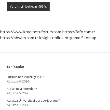
https://www.kredinotuforum.com
https://fefe.com.tr
https://absam.com.tr
knight online
nttgame
Sitemap
Sidebar
Son Yazılar
Dürbün nedir nasıl çalışır ?
Ağustos 6, 2026
Kur’an neyi emreder ?
Ağustos 6, 2026
Avrasya Üniversitesi burs veriyor mu ?
Ağustos 5, 2026