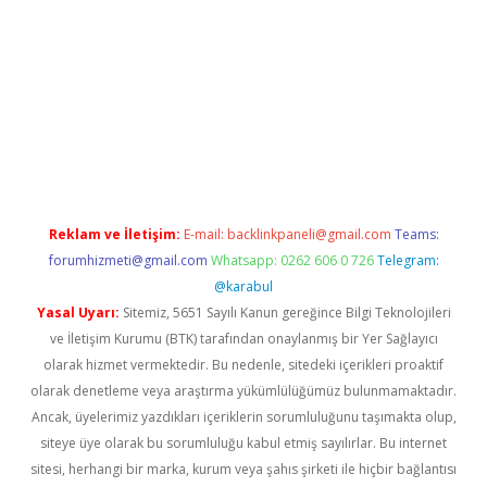
no giriş
https://www.betexper.xyz/
Reklam ve İletişim:
E-mail:
backlinkpaneli@gmail.com
Teams:
forumhizmeti@gmail.com
Whatsapp: 0262 606 0 726
Telegram:
@karabul
Yasal Uyarı:
Sitemiz, 5651 Sayılı Kanun gereğince Bilgi Teknolojileri
ve İletişim Kurumu (BTK) tarafından onaylanmış bir Yer Sağlayıcı
olarak hizmet vermektedir. Bu nedenle, sitedeki içerikleri proaktif
olarak denetleme veya araştırma yükümlülüğümüz bulunmamaktadır.
Ancak, üyelerimiz yazdıkları içeriklerin sorumluluğunu taşımakta olup,
siteye üye olarak bu sorumluluğu kabul etmiş sayılırlar. Bu internet
sitesi, herhangi bir marka, kurum veya şahıs şirketi ile hiçbir bağlantısı