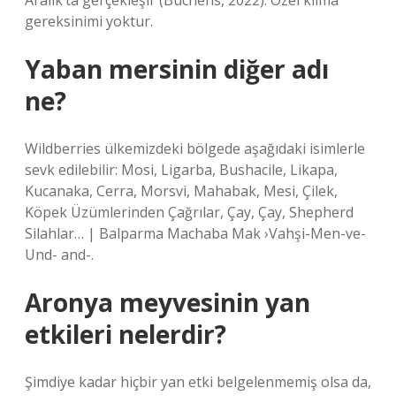
Aralık’ta gerçekleşir (Büchens, 2022). Özel klima
gereksinimi yoktur.
Yaban mersinin diğer adı
ne?
Wildberries ülkemizdeki bölgede aşağıdaki isimlerle
sevk edilebilir: Mosi, Ligarba, Bushacile, Likapa,
Kucanaka, Cerra, Morsvi, Mahabak, Mesi, Çilek,
Köpek Üzümlerinden Çağrılar, Çay, Çay, Shepherd
Silahlar… | Balparma Machaba Mak ›Vahşi-Men-ve-
Und- and-.
Aronya meyvesinin yan
etkileri nelerdir?
Şimdiye kadar hiçbir yan etki belgelenmemiş olsa da,