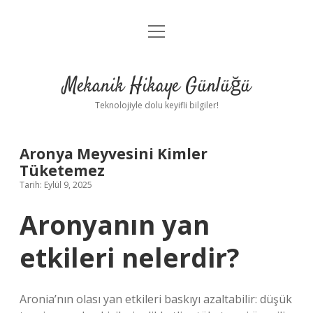
menüyü
Anasayfa
aç
Gizlilik Politikası
Mekanik Hikaye Günlüğü
Yasal Uyarı
Teknolojiyle dolu keyifli bilgiler!
Hakkımızda
Aronya Meyvesini Kimler
Tüketemez
Tarih: Eylül 9, 2025
Aronyanın yan
etkileri nelerdir?
Aronia’nın olası yan etkileri baskıyı azaltabilir: düşük