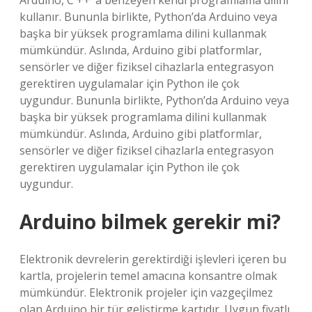
Arduino, C ++ ‘a benzeyen kendi programlama dilini
kullanır. Bununla birlikte, Python’da Arduino veya
başka bir yüksek programlama dilini kullanmak
mümkündür. Aslında, Arduino gibi platformlar,
sensörler ve diğer fiziksel cihazlarla entegrasyon
gerektiren uygulamalar için Python ile çok
uygundur. Bununla birlikte, Python’da Arduino veya
başka bir yüksek programlama dilini kullanmak
mümkündür. Aslında, Arduino gibi platformlar,
sensörler ve diğer fiziksel cihazlarla entegrasyon
gerektiren uygulamalar için Python ile çok
uygundur.
Arduino bilmek gerekir mi?
Elektronik devrelerin gerektirdiği işlevleri içeren bu
kartla, projelerin temel amacına konsantre olmak
mümkündür. Elektronik projeler için vazgeçilmez
olan Arduino bir tür geliştirme kartıdır. Uygun fiyatlı