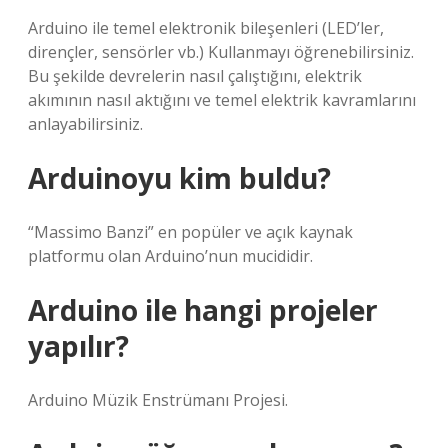
Arduino ile temel elektronik bileşenleri (LED’ler,
dirençler, sensörler vb.) Kullanmayı öğrenebilirsiniz.
Bu şekilde devrelerin nasıl çalıştığını, elektrik
akımının nasıl aktığını ve temel elektrik kavramlarını
anlayabilirsiniz.
Arduinoyu kim buldu?
“Massimo Banzi” en popüler ve açık kaynak
platformu olan Arduino’nun mucididir.
Arduino ile hangi projeler
yapılır?
Arduino Müzik Enstrümanı Projesi.