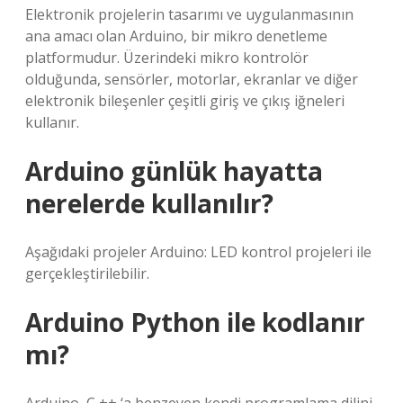
Elektronik projelerin tasarımı ve uygulanmasının
ana amacı olan Arduino, bir mikro denetleme
platformudur. Üzerindeki mikro kontrolör
olduğunda, sensörler, motorlar, ekranlar ve diğer
elektronik bileşenler çeşitli giriş ve çıkış iğneleri
kullanır.
Arduino günlük hayatta
nerelerde kullanılır?
Aşağıdaki projeler Arduino: LED kontrol projeleri ile
gerçekleştirilebilir.
Arduino Python ile kodlanır
mı?