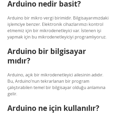
Arduino nedir basit?
Arduino bir mikro vergi birimidir. Bilgisayarımızdaki
işlemciye benzer. Elektronik cihazlarımızı kontrol
etmemiz için bir mikrodenetleyici var. İstenen işi
yapmak için bu mikrodenetleyiciyi programlıyoruz.
Arduino bir bilgisayar
mıdır?
Arduino, açık bir mikrodenetleyici ailesinin adıdır.
Bu, Arduino’nun tekrarlanan bir program
çalıştırabilen temel bir bilgisayar olduğu anlamına
gelir.
Arduino ne için kullanılır?