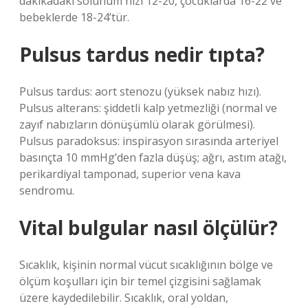
dakikadaki solunum hızı 12-20, çocuklarda 16-22 ve
bebeklerde 18-24’tür.
Pulsus tardus nedir tıpta?
Pulsus tardus: aort stenozu (yüksek nabız hızı).
Pulsus alterans: şiddetli kalp yetmezliği (normal ve
zayıf nabızların dönüşümlü olarak görülmesi).
Pulsus paradoksus: inspirasyon sırasında arteriyel
basınçta 10 mmHg’den fazla düşüş; ağrı, astım atağı,
perikardiyal tamponad, superior vena kava
sendromu.
Vital bulgular nasıl ölçülür?
Sıcaklık, kişinin normal vücut sıcaklığının bölge ve
ölçüm koşulları için bir temel çizgisini sağlamak
üzere kaydedilebilir. Sıcaklık, oral yoldan,