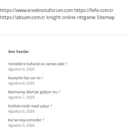
https://www.kredinotuforum.com
https://fefe.com.tr
https://absam.com.tr
knight online
nttgame
Sitemap
Sidebar
Son Yazılar
Yemeklere baharat ne zaman atılır ?
Ağustos 9, 2026
Kuveyt’te faiz var mı ?
Ağustos 8, 2026
Marmaray Silivri’ye gidiyor mu ?
Ağustos 7, 2026
Dürbün nedir nasıl çalışır ?
Ağustos 6, 2026
Kur’an neyi emreder ?
Ağustos 6, 2026