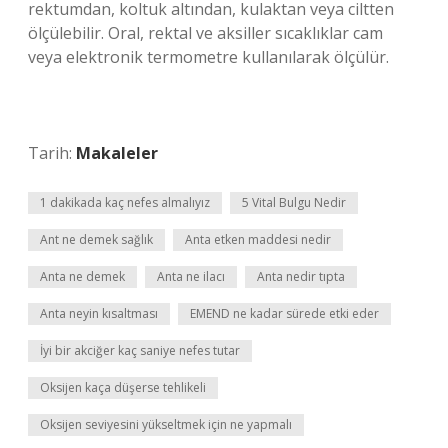
rektumdan, koltuk altından, kulaktan veya ciltten
ölçülebilir. Oral, rektal ve aksiller sıcaklıklar cam
veya elektronik termometre kullanılarak ölçülür.
Tarih:
Makaleler
1 dakikada kaç nefes almalıyız
5 Vital Bulgu Nedir
Ant ne demek sağlık
Anta etken maddesi nedir
Anta ne demek
Anta ne ilacı
Anta nedir tıpta
Anta neyin kısaltması
EMEND ne kadar sürede etki eder
İyi bir akciğer kaç saniye nefes tutar
Oksijen kaça düşerse tehlikeli
Oksijen seviyesini yükseltmek için ne yapmalı