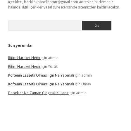
içerikleri,
backlinkpanelicomtr@gmail.com
adresine bildirmeniz
halinde, ilgili içerikler yasal süre içerisinde sitemizden kaldırılacaktır.
Arama
Son yorumlar
Ritim Hareket Nedir
için
admin
Ritim Hareket Nedir
için
Yörük
Köftenin Lezzetli Olması Için Ne Yapmalı
için
admin
Köftenin Lezzetli Olması Için Ne Yapmalı
için
Umay
Bebekler Ne Zaman Çıngırak Kullanır
için
admin