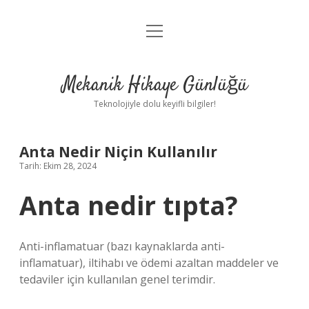
menüyü
Anasayfa
aç
Gizlilik Politikası
Mekanik Hikaye Günlüğü
Yasal Uyarı
Teknolojiyle dolu keyifli bilgiler!
Hakkımızda
Anta Nedir Niçin Kullanılır
Tarih: Ekim 28, 2024
Anta nedir tıpta?
Anti-inflamatuar (bazı kaynaklarda anti-
inflamatuar), iltihabı ve ödemi azaltan maddeler ve
tedaviler için kullanılan genel terimdir.