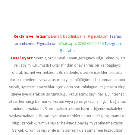
no giriş
https://www.betexper.xyz/
Reklam ve İletişim:
E-mail:
backlinkpaneli@gmail.com
Teams:
forumhizmeti@gmail.com
Whatsapp: 0262 606 0 726
Telegram:
@karabul
Yasal Uyarı:
Sitemiz, 5651 Sayılı Kanun gereğince Bilgi Teknolojileri
ve İletişim Kurumu (BTK) tarafından onaylanmış bir Yer Sağlayıcı
olarak hizmet vermektedir. Bu nedenle, sitedeki içerikleri proaktif
olarak denetleme veya araştırma yükümlülüğümüz bulunmamaktadır.
Ancak, üyelerimiz yazdıkları içeriklerin sorumluluğunu taşımakta olup,
siteye üye olarak bu sorumluluğu kabul etmiş sayılırlar. Bu internet
sitesi, herhangi bir marka, kurum veya şahıs şirketi ile hiçbir bağlantısı
bulunmamaktadır. Sitede yalnızca kendi hazırladığımız makaleler
paylaşılmaktadır. Burada yer alan içerikler haber niteliği taşımamakta
olup, gerçek kurum ve kişiler hakkında paylaşım yapılmamaktadır.
Gerçek kurum ve kişiler ile isim benzerlikleri tamamen tesadüfidir.