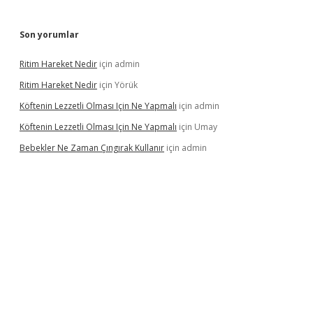
Son yorumlar
Ritim Hareket Nedir
için
admin
Ritim Hareket Nedir
için
Yörük
Köftenin Lezzetli Olması Için Ne Yapmalı
için
admin
Köftenin Lezzetli Olması Için Ne Yapmalı
için
Umay
Bebekler Ne Zaman Çıngırak Kullanır
için
admin
 giriş
https://www.betexper.xyz/