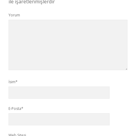
ile işaretlenmişlerdir
Yorum
İsim*
E-Posta*
Web Sitesi