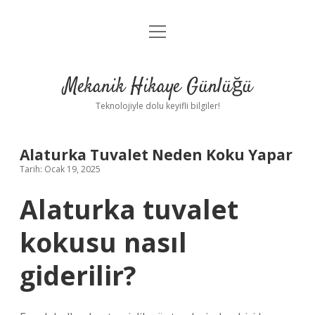
menüyü
Anasayfa
aç
Gizlilik Politikası
Mekanik Hikaye Günlüğü
Yasal Uyarı
Teknolojiyle dolu keyifli bilgiler!
Hakkımızda
Alaturka Tuvalet Neden Koku Yapar
Tarih: Ocak 19, 2025
Alaturka tuvalet
kokusu nasıl
giderilir?