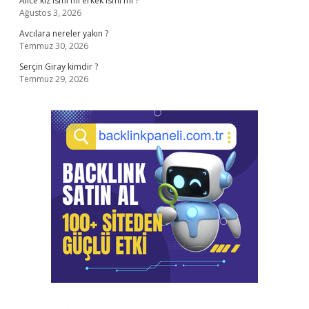
Alice kız ismi mi erkek ismi mi ?
Ağustos 3, 2026
Avcılara nereler yakın ?
Temmuz 30, 2026
Serçin Giray kimdir ?
Temmuz 29, 2026