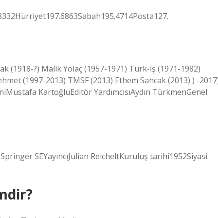
3332Hürriyet197.6863Sabah195.4714Posta127.
 (1918-?) Malik Yolaç (1957-1971) Türk-İş (1971-1982)
hmet (1997-2013) TMSF (2013) Ethem Sancak (2013) ) -2017
niMustafa KartoğluEditör YardımcısıAydın TürkmenGenel
pringer SEYayıncıJulian ReicheltKuruluş tarihi1952Siyasi
mdir?