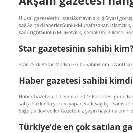
Akşam gazetesi hang
Ulusal gazetelerin listesiAdıYayın sıklığıSiyasi g
sağGerçekHaberlerGünlükMuhafazakar, İslamcılık, a
sağBrightGünlükMilliyetçilik, Kemalizm, Bilimsel So
Star gazetesinin sahibi kim
Star 2ŞirketStar Medya GrubuSahibiCem UzanÜlkeT
Haber gazetesi sahibi kimdi
Haber Gazetesi, 1 Temmuz 2023 Pazartesi günü News
satışı hakkında yorum yapan Vadi Sağdıç, “Samsun me
Sağdıç’a devredildi. Gazetemiz yayın hayatına emin 
Türkiye’de en çok satılan ga