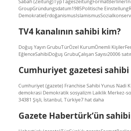
Sabah (Zeitung)TypTageszeitungFormatBerlinerI
GroupGründungsdatum1985Politische Einstellung
DemokratieErdoğanismusIslamismusSozialkonserv
TV4 kanalının sahibi kim?
Doğuş Yayın GrubuTürÖzel KurumÖnemli KişilerFerit 
EğlenceSahibiDoğuş GrubuÇalışan Sayısı20006 satı
Cumhuriyet gazetesi sahibi
Cumhuriyet (gazete) Franchise Sahibi Yunus Nadi K
demokrasi Demokratik sosyalizm Laiklik Merkez-so
34381 Şişli, İstanbul, Türkiye7 hat daha
Gazete Habertürk’ün sahibi