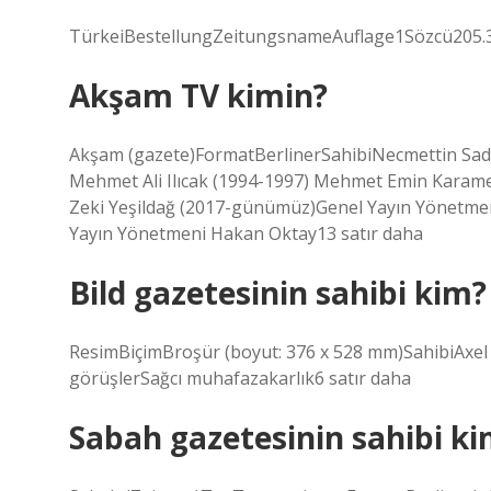
TürkeiBestellungZeitungsnameAuflage1Sözcü205.
Akşam TV kimin?
Akşam (gazete)FormatBerlinerSahibiNecmettin Sadak
Mehmet Ali Ilıcak (1994-1997) Mehmet Emin Karame
Zeki Yeşildağ (2017-günümüz)Genel Yayın Yönetme
Yayın Yönetmeni Hakan Oktay13 satır daha
Bild gazetesinin sahibi kim?
ResimBiçimBroşür (boyut: 376 x 528 mm)SahibiAxel S
görüşlerSağcı muhafazakarlık6 satır daha
Sabah gazetesinin sahibi ki