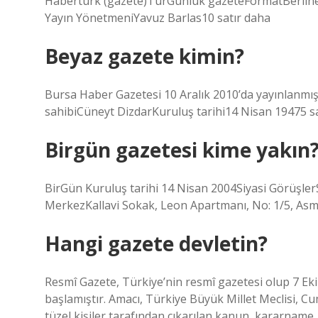
Habertürk (gazete)TürGünlük gazeteFormatBerliner
Yayın YönetmeniYavuz Barlas10 satır daha
Beyaz gazete kimin?
Bursa Haber Gazetesi 10 Aralık 2010’da yayınlanmı
sahibiCüneyt DizdarKuruluş tarihi14 Nisan 19475 s
Birgün gazetesi kime yakın
BirGün Kuruluş tarihi 14 Nisan 2004Siyasi Görüşle
MerkezKallavi Sokak, Leon Apartmanı, No: 1/5, Asma
Hangi gazete devletin?
Resmî Gazete, Türkiye’nin resmî gazetesi olup 7 Ek
başlamıştır. Amacı, Türkiye Büyük Millet Meclisi,
tüzel kişiler tarafından çıkarılan kanun, kararname,