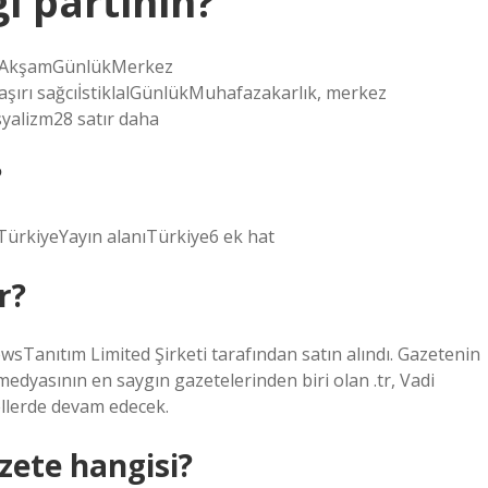
i partinin?
örüşAkşamGünlükMerkez
şırı sağcıİstiklalGünlükMuhafazakarlık, merkez
syalizm28 satır daha
?
ürkiyeYayın alanıTürkiye6 ek hat
r?
Tanıtım Limited Şirketi tarafından satın alındı. Gazetenin
dyasının en saygın gazetelerinden biri olan .tr, Vadi
ellerde devam edecek.
zete hangisi?