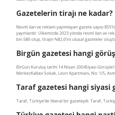
Gazetelerin tirajı ne kadar?
Resmî ilan ve reklam yayımlayan gazete sayısı 855’tir
yayınlardır. Ülkemizde 2023 yılında resmî ilan ve rek
bin 580 olup, tirajın %82,0’ını ulusal gazeteler oluş
Birgün gazetesi hangi görü
BirGün Kuruluş tarihi 14 Nisan 2004Siyasi Görüşle
MerkezKallavi Sokak, Leon Apartmanı, No: 1/5, Asma
Taraf gazetesi hangi siyasi 
Taraf, Türkiye’de liberal bir gazeteydi. Taraf, Türkiy
Türkiye gazetesi hangi part