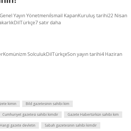
Genel Yayın Yönetmeniİsmail KapanKuruluş tarihi22 Nisan
akarlıkDilTürkçe7 satır daha
lerKomünizm SolculukDilTürkçeSon yayın tarihi4 Haziran
zete kimin
Bild gazetesinin sahibi kim
Cumhuriyet gazetesi sahibi kimdir
Gazete Habertürkün sahibi kim
Hangi gazete devletin
Sabah gazetesinin sahibi kimdir