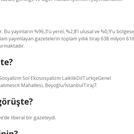
. Bu yayınların %96,3’ü yerel, %2,8’i ulusal ve %0,9’u bölgese
lam yayımlayan gazetelerin toplam yıllık tirajı 638 milyon 61
turmaktadır.
şte?
rSosyalizm Sol Ekososyalizm LaiklikDilTürkçeGenel
lımescit Mahallesi, Beyoğlu/İstanbulTiraj7.
görüşte?
e’de liberal bir gazeteydi.
inin?