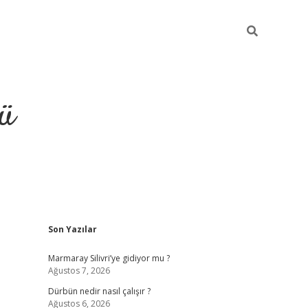
ü
Sidebar
Son Yazılar
Marmaray Silivri’ye gidiyor mu ?
Ağustos 7, 2026
Dürbün nedir nasıl çalışır ?
Ağustos 6, 2026