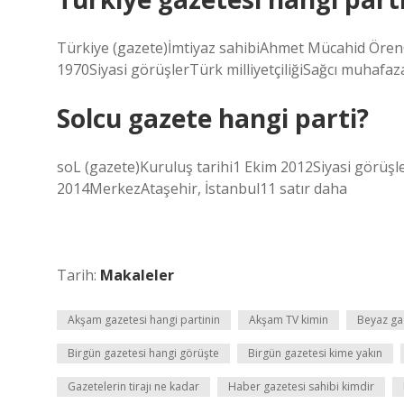
Türkiye (gazete)İmtiyaz sahibiAhmet Mücahid Ören
1970Siyasi görüşlerTürk milliyetçiliğiSağcı muhafaz
Solcu gazete hangi parti?
soL (gazete)Kuruluş tarihi1 Ekim 2012Siyasi görüş
2014MerkezAtaşehir, İstanbul11 satır daha
Tarih:
Makaleler
Akşam gazetesi hangi partinin
Akşam TV kimin
Beyaz ga
Birgün gazetesi hangi görüşte
Birgün gazetesi kime yakın
Gazetelerin tirajı ne kadar
Haber gazetesi sahibi kimdir