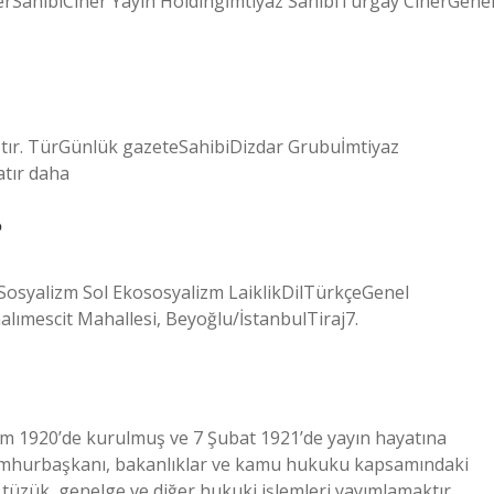
SahibiCiner Yayın Holdingİmtiyaz SahibiTurgay CinerGene
ştır. TürGünlük gazeteSahibiDizdar Grubuİmtiyaz
atır daha
?
rSosyalizm Sol Ekososyalizm LaiklikDilTürkçeGenel
lımescit Mahallesi, Beyoğlu/İstanbulTiraj7.
im 1920’de kurulmuş ve 7 Şubat 1921’de yayın hayatına
 Cumhurbaşkanı, bakanlıklar ve kamu hukuku kapsamındaki
 tüzük, genelge ve diğer hukuki işlemleri yayımlamaktır.