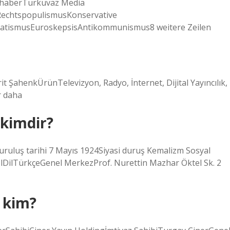
nhaberTurkuvaz Media
RechtspopulismusKonservative
atismusEuroskepsisAntikommunismus8 weitere Zeilen
ŞahenkÜrünTelevizyon, Radyo, İnternet, Dijital Yayıncılık,
r daha
 kimdir?
uruluş tarihi 7 Mayıs 1924Siyasi duruş Kemalizm Sosyal
lDilTürkçeGenel MerkezProf. Nurettin Mazhar Öktel Sk. 2
 kim?