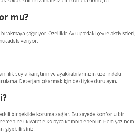
rak sokak stilinin zamansız bir ikonuna dönüştü.
yor mu?
 bırakmaya çağırıyor. Özellikle Avrupa’daki çevre aktivistleri,
 mücadele veriyor.
ı ılık suyla karıştırın ve ayakkabılarınızın üzerindeki
rulama: Deterjanı çıkarmak için bezi iyice durulayın.
i?
etkili bir şekilde koruma sağlar. Bu sayede konforlu bir
 hemen her kıyafetle kolayca kombinlenebilir. Hem yaz hem
 giyebilirsiniz.