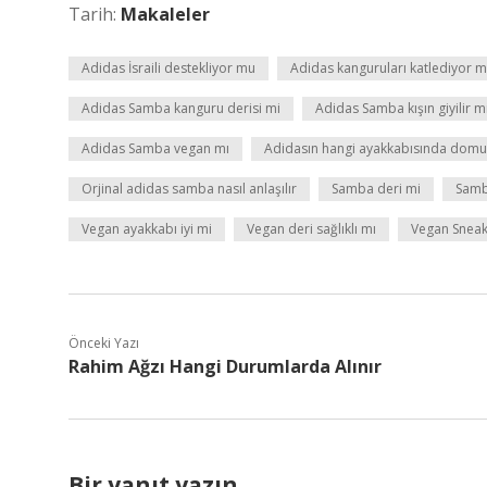
Tarih:
Makaleler
Adidas İsraili destekliyor mu
Adidas kanguruları katlediyor 
Adidas Samba kanguru derisi mi
Adidas Samba kışın giyilir m
Adidas Samba vegan mı
Adidasın hangi ayakkabısında domuz
Orjinal adidas samba nasıl anlaşılır
Samba deri mi
Samb
Vegan ayakkabı iyi mi
Vegan deri sağlıklı mı
Vegan Snea
Önceki Yazı
Rahim Ağzı Hangi Durumlarda Alınır
Bir yanıt yazın