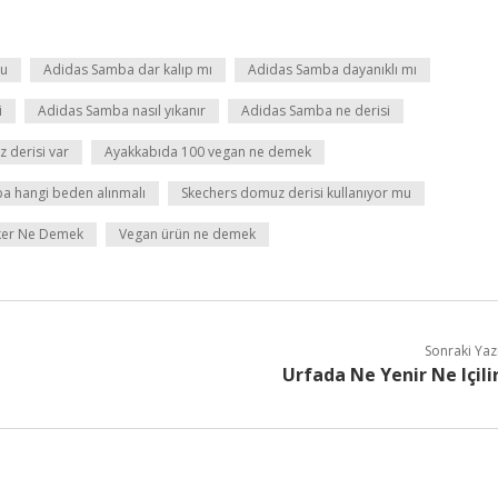
mu
Adidas Samba dar kalıp mı
Adidas Samba dayanıklı mı
i
Adidas Samba nasıl yıkanır
Adidas Samba ne derisi
 derisi var
Ayakkabıda 100 vegan ne demek
a hangi beden alınmalı
Skechers domuz derisi kullanıyor mu
ker Ne Demek
Vegan ürün ne demek
Sonraki Yaz
Urfada Ne Yenir Ne Içili