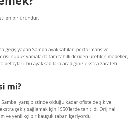
Demek?
tilen bir üründür.
a geçiş yapan Samba ayakkabılar, performans ve
erisi nubuk yamalarla tam tahıllı deriden üretilen modeller,
yo detayları, bu ayakkabılara aradığınız ekstra zarafeti
i mi?
len Samba, yarış pistinde olduğu kadar ofiste de şık ve
kstra çekiş sağlamak için 1950’lerde tanıtıldı. Orijinal
ım ve yenilikçi bir kauçuk taban içeriyordu.