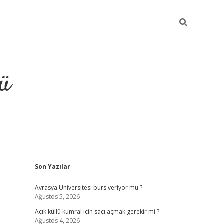
ü
Sidebar
Son Yazılar
ilbet
vdcasino yeni giriş
vdcasino g
Avrasya Üniversitesi burs veriyor mu ?
Ağustos 5, 2026
Açık küllü kumral için saçı açmak gerekir mi ?
Ağustos 4, 2026