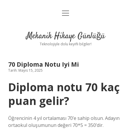
menüyü
Anasayfa
aç
Gizlilik Politikası
Mekanik Hikaye Günlüğü
Yasal Uyarı
Teknolojiyle dolu keyifli bilgiler!
Hakkımızda
70 Diploma Notu Iyi Mi
Tarih: Mayıs 15, 2025
Diploma notu 70 kaç
puan gelir?
Öğrencinin 4 yıl ortalaması 70’e sahip olsun. Adayın
ortaokul oluşumunun değeri 70*5 = 350’dir.