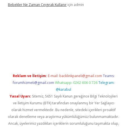
Bebekler Ne Zaman Çıngırak Kullanır
için
admin
casino giriş
https://www.betexper.xyz/
Reklam ve İletişim:
E-mail:
backlinkpaneli@gmail.com
Teams:
forumhizmeti@gmail.com
Whatsapp: 0262 606 0 726
Telegram:
@karabul
Yasal Uyarı:
Sitemiz, 5651 Sayılı Kanun gereğince Bilgi Teknolojileri
ve İletişim Kurumu (BTK) tarafından onaylanmış bir Yer Sağlayıcı
olarak hizmet vermektedir. Bu nedenle, sitedeki içerikleri proaktif
olarak denetleme veya araştırma yükümlülüğümüz bulunmamaktadır.
Ancak, üyelerimiz yazdıkları içeriklerin sorumluluğunu taşımakta olup,