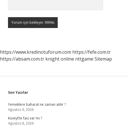
https://www.kredinotuforum.com
https://fefe.com.tr
https://absam.com.tr
knight online
nttgame
Sitemap
Sidebar
Son Yazılar
Yemeklere baharat ne zaman atılır ?
Ağustos 9, 2026
Kuveyt’te faiz var mı ?
Ağustos 8, 2026