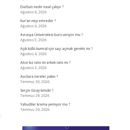
Dürbün nedir nasıl çalışır ?
Ağustos 6, 2026
Kur’an neyi emreder ?
Ağustos 6, 2026
Avrasya Üniversitesi burs veriyor mu ?
Ağustos 5, 2026
Açık küllü kumral için saçı açmak gerekir mi ?
Ağustos 4, 2026
Alice kız ismi mi erkek ismi mi ?
Ağustos 3, 2026
n
Avcılara nereler yakın ?
Temmuz 30, 2026
Serçin Giray kimdir ?
Temmuz 29, 2026
Yahudiler krema yemiyor mu ?
Temmuz 29, 2026
.