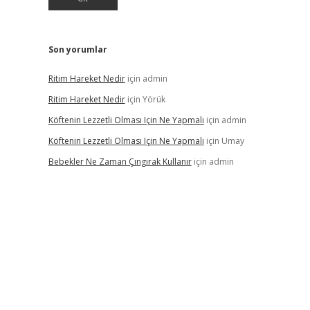
Son yorumlar
Ritim Hareket Nedir
için
admin
Ritim Hareket Nedir
için
Yörük
Köftenin Lezzetli Olması Için Ne Yapmalı
için
admin
Köftenin Lezzetli Olması Için Ne Yapmalı
için
Umay
Bebekler Ne Zaman Çıngırak Kullanır
için
admin