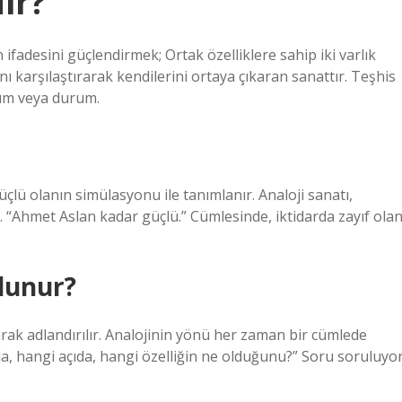
ir?
ifadesini güçlendirmek; Ortak özelliklere sahip iki varlık
ı karşılaştırarak kendilerini ortaya çıkaran sanattır. Teşhis
rum veya durum.
güçlü olanın simülasyonu ile tanımlanır. Analoji sanatı,
dır. “Ahmet Aslan kadar güçlü.” Cümlesinde, iktidarda zayıf ola
lunur?
larak adlandırılır. Analojinin yönü her zaman bir cümlede
da, hangi açıda, hangi özelliğin ne olduğunu?” Soru soruluyor