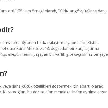
 dans etti.” Gözlem örneği olarak, “Yıldızlar gökyüzünde dans
dir?
i kullanarak doğrudan bir karşılaştırma yapmaktır; Kişilik,
zmet etmektir.3 Muscle 2018, doğrudan bir karşılaştırma
Kişiselleştirmenin, yaşayan bir varlık gibi kaçınılmaz bir şeye
in?
 veya daha küçük özellikleri göstermek için abartı olarak
m. Karacaoğlan, bu dörtte olan memleketinden ayrılma acısın