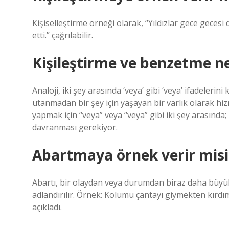
Kişiselleştirme örneği olarak, “Yıldızlar gece gecesi
etti.” çağrılabilir.
Kişileştirme ve benzetme ne
Analoji, iki şey arasında ‘veya’ gibi ‘veya’ ifadelerin
utanmadan bir şey için yaşayan bir varlık olarak hi
yapmak için “veya” veya “veya” gibi iki şey arasında; 
davranması gerekiyor.
Abartmaya örnek verir mis
Abartı, bir olaydan veya durumdan biraz daha büyük
adlandırılır. Örnek: Kolumu çantayı giymekten kırdı
açıkladı.