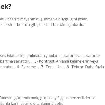
nek?
sanatı, insan olmayanın düşünme ve duygu gibi insan
ekler sinir bozucu gibi, her biri bükülmüş olurdu.”
el: Edatlar kullanılmadan yapılan metaforlara metaforlar
Abartma sanatıdır. … 5- Kontrast: Anlamlı kelimelerin veya
sanatıdır. … 6- Extreme: … 7- TenasUp: … 8- Tekrar: Daha fazla
adesini güçlendirmek, güçlü zayıflığı ile benzerlikler ile
anla karşılaştırıldığı anlamına gelir.