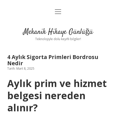
menüyü
Anasayfa
aç
Gizlilik Politikası
Mekanik Hikaye Günlüğü
Yasal Uyarı
Teknolojiyle dolu keyifli bilgiler!
Hakkımızda
4 Aylık Sigorta Primleri Bordrosu
Nedir
Tarih: Mart 8, 2025
Aylık prim ve hizmet
belgesi nereden
alınır?