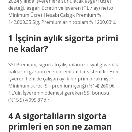
2024 yılında işverenlere sunulacak asgari ücret
desteği, asgari ücretin ve işveren (TL / ay) netto
Minimum Ücret Hesabı Calsgk Premium %
142.800.35 Sig. Premiumların toplam % 1200,03’ü.
1 İşçinin aylık sigorta primi
ne kadar?
SSI Premium, sigortalı çalışanların sosyal güvenlik
haklarını garanti eden premium bir sistemdir. Hem
işveren hem de çalışan aylık bir prim bırakmıştır.
Minimum ücret -SI -premium içeriği (%14) 260.06
TL’dir. İşverenin ödemesi gereken SSI bonusu
(%15.5) 4.095.87’dir.
4 A sigortalıların sigorta
primleri en son ne zaman