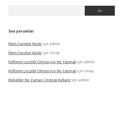
Arama
Son yorumlar
Ritim Hareket Nedir
için
admin
Ritim Hareket Nedir
için
Yörük
Köftenin Lezzetli Olması Için Ne Yapmalı
için
admin
Köftenin Lezzetli Olması Için Ne Yapmalı
için
Umay
Bebekler Ne Zaman Çıngırak Kullanır
için
admin
eni giriş
vdcasino giriş
https://www.betexper.xyz/