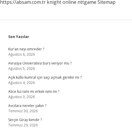
https://absam.com.tr
knight online
nttgame
Sitemap
Sidebar
Son Yazılar
Kur’an neyi emreder ?
Ağustos 6, 2026
Avrasya Üniversitesi burs veriyor mu ?
Ağustos 5, 2026
Açık küllü kumral için saçı açmak gerekir mi ?
Ağustos 4, 2026
Alice kız ismi mi erkek ismi mi ?
Ağustos 3, 2026
Avcılara nereler yakın ?
Temmuz 30, 2026
Serçin Giray kimdir ?
Temmuz 29, 2026