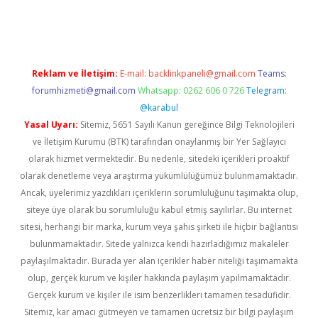
asino giriş
https://www.betexper.xyz/
Reklam ve İletişim:
E-mail:
backlinkpaneli@gmail.com
Teams:
forumhizmeti@gmail.com
Whatsapp: 0262 606 0 726
Telegram:
@karabul
Yasal Uyarı:
Sitemiz, 5651 Sayılı Kanun gereğince Bilgi Teknolojileri
ve İletişim Kurumu (BTK) tarafından onaylanmış bir Yer Sağlayıcı
olarak hizmet vermektedir. Bu nedenle, sitedeki içerikleri proaktif
olarak denetleme veya araştırma yükümlülüğümüz bulunmamaktadır.
Ancak, üyelerimiz yazdıkları içeriklerin sorumluluğunu taşımakta olup,
siteye üye olarak bu sorumluluğu kabul etmiş sayılırlar. Bu internet
sitesi, herhangi bir marka, kurum veya şahıs şirketi ile hiçbir bağlantısı
bulunmamaktadır. Sitede yalnızca kendi hazırladığımız makaleler
paylaşılmaktadır. Burada yer alan içerikler haber niteliği taşımamakta
olup, gerçek kurum ve kişiler hakkında paylaşım yapılmamaktadır.
Gerçek kurum ve kişiler ile isim benzerlikleri tamamen tesadüfidir.
Sitemiz, kar amacı gütmeyen ve tamamen ücretsiz bir bilgi paylaşım