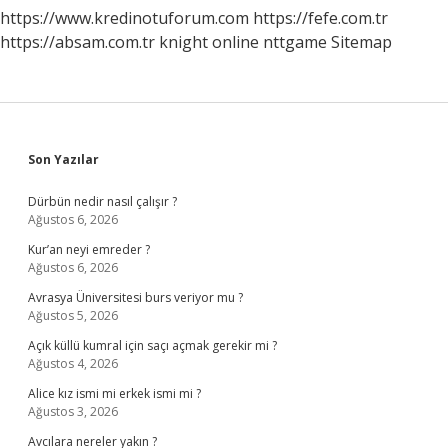
https://www.kredinotuforum.com
https://fefe.com.tr
https://absam.com.tr
knight online
nttgame
Sitemap
Sidebar
Son Yazılar
Dürbün nedir nasıl çalışır ?
Ağustos 6, 2026
Kur’an neyi emreder ?
Ağustos 6, 2026
Avrasya Üniversitesi burs veriyor mu ?
Ağustos 5, 2026
Açık küllü kumral için saçı açmak gerekir mi ?
Ağustos 4, 2026
Alice kız ismi mi erkek ismi mi ?
Ağustos 3, 2026
Avcılara nereler yakın ?