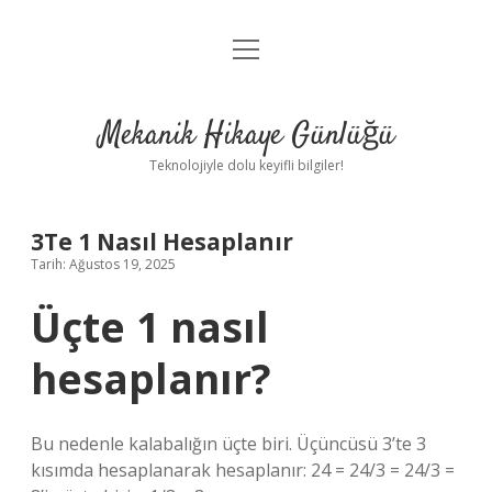
menüyü
Anasayfa
aç
Gizlilik Politikası
Mekanik Hikaye Günlüğü
Yasal Uyarı
Teknolojiyle dolu keyifli bilgiler!
Hakkımızda
3Te 1 Nasıl Hesaplanır
Tarih: Ağustos 19, 2025
Üçte 1 nasıl
hesaplanır?
Bu nedenle kalabalığın üçte biri. Üçüncüsü 3’te 3
kısımda hesaplanarak hesaplanır: 24 = 24/3 = 24/3 =