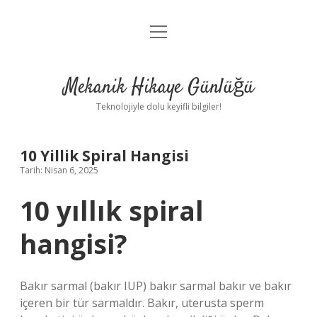
menüyü
Anasayfa
aç
Gizlilik Politikası
Mekanik Hikaye Günlüğü
Yasal Uyarı
Teknolojiyle dolu keyifli bilgiler!
Hakkımızda
10 Yillik Spiral Hangisi
Tarih: Nisan 6, 2025
10 yıllık spiral
hangisi?
Bakır sarmal (bakır IUP) bakır sarmal bakır ve bakır
içeren bir tür sarmaldır. Bakır, uterusta sperm