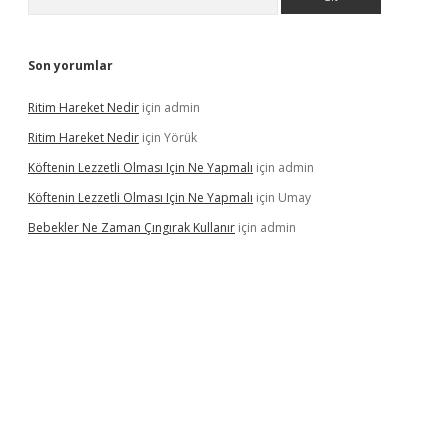
Son yorumlar
Ritim Hareket Nedir
için
admin
Ritim Hareket Nedir
için
Yörük
Köftenin Lezzetli Olması Için Ne Yapmalı
için
admin
Köftenin Lezzetli Olması Için Ne Yapmalı
için
Umay
Bebekler Ne Zaman Çıngırak Kullanır
için
admin
no giriş
https://www.betexper.xyz/