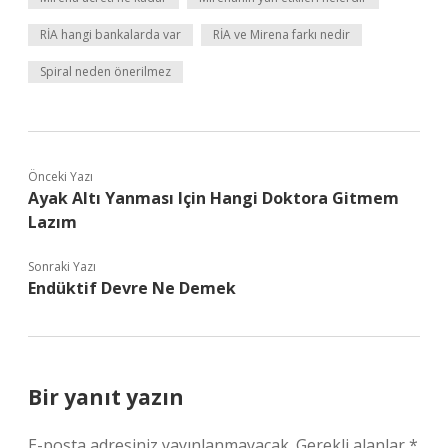
RİA hangi bankalarda var
RİA ve Mirena farkı nedir
Spiral neden önerilmez
Önceki Yazı
Ayak Altı Yanması Için Hangi Doktora Gitmem
Lazım
Sonraki Yazı
Endüktif Devre Ne Demek
Bir yanıt yazın
E-posta adresiniz yayınlanmayacak.
Gerekli alanlar
*