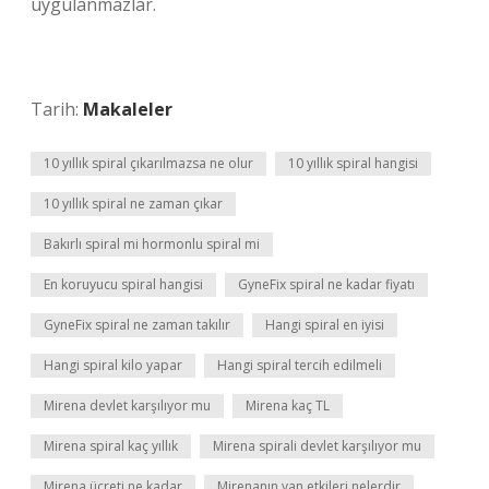
uygulanmazlar.
Tarih:
Makaleler
10 yıllık spiral çıkarılmazsa ne olur
10 yıllık spiral hangisi
10 yıllık spiral ne zaman çıkar
Bakırlı spiral mi hormonlu spiral mi
En koruyucu spiral hangisi
GyneFix spiral ne kadar fiyatı
GyneFix spiral ne zaman takılır
Hangi spiral en iyisi
Hangi spiral kilo yapar
Hangi spiral tercih edilmeli
Mirena devlet karşılıyor mu
Mirena kaç TL
Mirena spiral kaç yıllık
Mirena spirali devlet karşılıyor mu
Mirena ücreti ne kadar
Mirenanın yan etkileri nelerdir