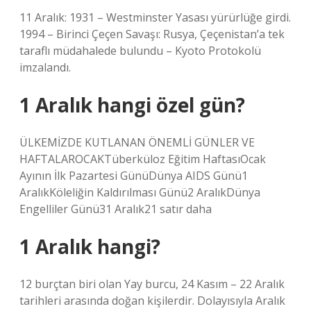
11 Aralık: 1931 – Westminster Yasası yürürlüğe girdi.
1994 – Birinci Çeçen Savaşı: Rusya, Çeçenistan’a tek
taraflı müdahalede bulundu – Kyoto Protokolü
imzalandı.
1 Aralık hangi özel gün?
ÜLKEMİZDE KUTLANAN ÖNEMLİ GÜNLER VE
HAFTALAROCAKTüberküloz Eğitim HaftasıOcak
Ayının İlk Pazartesi GünüDünya AIDS Günü1
AralıkKöleliğin Kaldırılması Günü2 AralıkDünya
Engelliler Günü31 Aralık21 satır daha
1 Aralık hangi?
12 burçtan biri olan Yay burcu, 24 Kasım – 22 Aralık
tarihleri ​​arasında doğan kişilerdir. Dolayısıyla Aralık