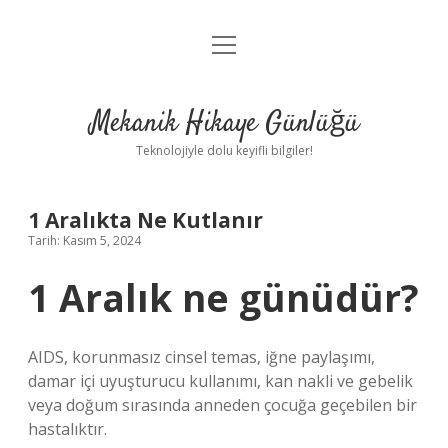
menüyü
Anasayfa
aç
Gizlilik Politikası
Mekanik Hikaye Günlüğü
Yasal Uyarı
Teknolojiyle dolu keyifli bilgiler!
Hakkımızda
1 Aralıkta Ne Kutlanır
Tarih: Kasım 5, 2024
1 Aralık ne günüdür?
AIDS, korunmasız cinsel temas, iğne paylaşımı,
damar içi uyuşturucu kullanımı, kan nakli ve gebelik
veya doğum sırasında anneden çocuğa geçebilen bir
hastalıktır.