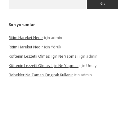
Arama
Son yorumlar
Ritim Hareket Nedir
için
admin
Ritim Hareket Nedir
için
Yörük
Köftenin Lezzetli Olması Için Ne Yapmalı
için
admin
Köftenin Lezzetli Olması Için Ne Yapmalı
için
Umay
Bebekler Ne Zaman Çıngırak Kullanır
için
admin
no giriş
https://www.betexper.xyz/