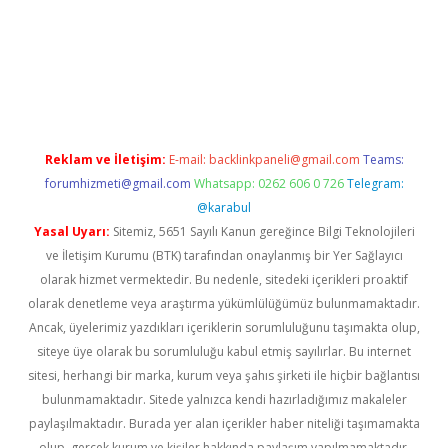
sino giriş
https://www.betexper.xyz/
Reklam ve İletişim:
E-mail:
backlinkpaneli@gmail.com
Teams:
forumhizmeti@gmail.com
Whatsapp: 0262 606 0 726
Telegram:
@karabul
Yasal Uyarı:
Sitemiz, 5651 Sayılı Kanun gereğince Bilgi Teknolojileri
ve İletişim Kurumu (BTK) tarafından onaylanmış bir Yer Sağlayıcı
olarak hizmet vermektedir. Bu nedenle, sitedeki içerikleri proaktif
olarak denetleme veya araştırma yükümlülüğümüz bulunmamaktadır.
Ancak, üyelerimiz yazdıkları içeriklerin sorumluluğunu taşımakta olup,
siteye üye olarak bu sorumluluğu kabul etmiş sayılırlar. Bu internet
sitesi, herhangi bir marka, kurum veya şahıs şirketi ile hiçbir bağlantısı
bulunmamaktadır. Sitede yalnızca kendi hazırladığımız makaleler
paylaşılmaktadır. Burada yer alan içerikler haber niteliği taşımamakta
olup, gerçek kurum ve kişiler hakkında paylaşım yapılmamaktadır.