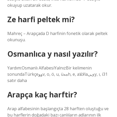
okuyup uzatarak okur.
Ze harfi peltek mi?
Mahreç – Arapçada D harfinin fonetik olarak peltek
okunuşu.
Osmanlıca y nasıl yazılır?
Yardım:Osmanlı AlfabesiYalnızBir kelimenin
sonundaTürkçeﻭﻮv, o, ö, u, üﻩﻪh, e, aﻻﻼlaﻯﻰy, ı, i31
satır daha
Arapça kaç harftir?
Arap alfabesinin başlangıçta 28 harften oluştuğu ve
bu harflerin doğadaki bazı canlıların adlarının ilk