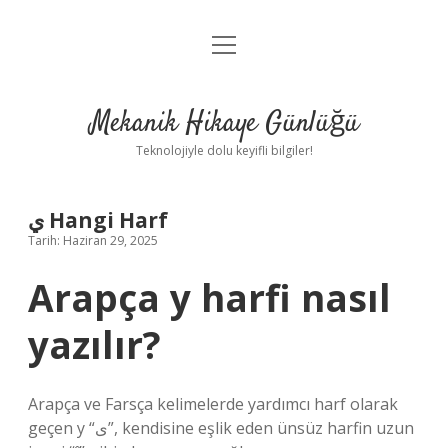
menüyü
Anasayfa
aç
Gizlilik Politikası
Mekanik Hikaye Günlüğü
Yasal Uyarı
Teknolojiyle dolu keyifli bilgiler!
Hakkımızda
ي Hangi Harf
Tarih: Haziran 29, 2025
Arapça y harfi nasıl
yazılır?
Arapça ve Farsça kelimelerde yardımcı harf olarak
geçen y “ی”, kendisine eşlik eden ünsüz harfin uzun