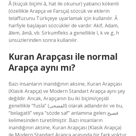
Â (küçük biçimi â, hat ile okunur) yabancı kökenli
(özellikle Arapça ve Farsça) sözcük ve eklerin
telaffuzunu Türkçeye uyarlamak için kullanılır. Â
harfiyle başlayan sözcükler de vardır: Akif, Adam,
âlem, âmâ, vb. Sirkumfleks a genellikle l, k ve g, h
ünsüzlerinden sonra kullanılır.
Kuran Arapçası ile normal
Arapça aynı mı?
Bazı insanların inandığının aksine, Kuran Arapçası
(Klasik Arapça) ve Modern Standart Arapça aynı şey
değildir. Ancak, Arapçanın bu iki biçimi/çeşidi
genellikle “fusîa” (الفصحى) olarak adlandırılır ve bu,
“belagatli” veya “sözde saf” anlamına gelen فصيح
kelimesinden türetilmiştir. Bazı insanların
inandığının aksine, Kuran Arapçası (Klasik Arapça)
ile Modern Standart Arapça arasında bir fark yoktur.