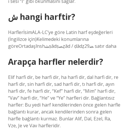
i sesi “î” gibi okunmasını sağlar.
ش hangi harftir?
HarflerİsimALA-LC’ye göre Latin harf eşdeğerleri
(İngilizce için)Kelimedeki konumlarına
göreOrtadaşīnshﺸṣādṣﺼz̤ād / ḍādz̤ﻀ29 satır daha
Arapça harfler nelerdir?
Elif harfi dir, be harfi dir, ha harfi dir, dal harfi dir, re
harfi dir, sin harfi dir, sad harfi dir, tı harfi dir, ayın
harfi dir, fe harfi dir, “Kef” harfi dir, “Mim” harfi dir,
“Vav” harfi dir, “He” ve “Ye” harfleri dir. Bağlantısız
harfler: Bu yedi harf kendilerinden önce gelen harfle
bağlantı kurar, ancak kendilerinden sonra gelen
harfle bağlantı kurmaz. Bunlar Alif, Dal, Ezel, Ra,
Vze, Je ve Vav harfleridir.