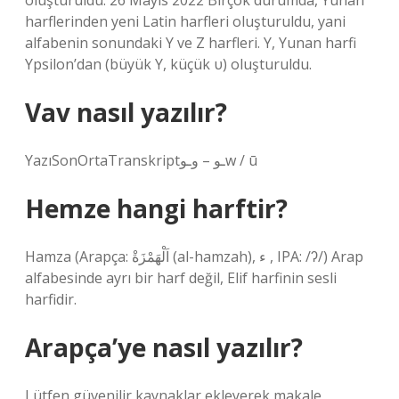
oluşturuldu. 26 Mayıs 2022 Birçok durumda, Yunan
harflerinden yeni Latin harfleri oluşturuldu, yani
alfabenin sonundaki Y ve Z harfleri. Y, Yunan harfi
Ypsilon’dan (büyük Υ, küçük υ) oluşturuldu.
Vav nasıl yazılır?
YazıSonOrtaTranskriptـو‎ـو – ﻭ‎‎w / ū
Hemze hangi harftir?
Hamza (Arapça: اَلْهَمْزَةْ (al-hamzah)‎, ء ‎, IPA: /ʔ/) Arap
alfabesinde ayrı bir harf değil, Elif harfinin sesli
harfidir.
Arapça’ye nasıl yazılır?
Lütfen güvenilir kaynaklar ekleyerek makale