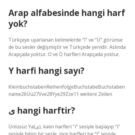
Arap alfabesinde hangi harf
yok?
Türkçeye uyarlanan kelimelerde “I” ve “Ü” görünse
de bu sesler değişmiştir ve Türkçede yenidir. Aslında
Arapçada yoktur. O ve Ö harfleri Arapçada yoktur.
Y harfi hangi sayı?
KleinbuchstabenReihenfolgeBuchstabeBuchstaben
name26Üü27Vve28Yye29Zze11 weitere Zeilen
ى hangi harftir?
Ünlüsüz Ya(ﻯ), kalın harfleri “ı” sesiyle başlayıp “i”
sesiyle biten bir sesle, ince harfleri ise “i” sesiyle