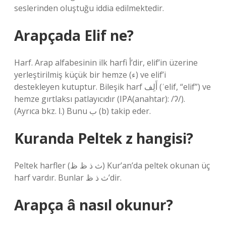
seslerinden oluştuğu iddia edilmektedir.
Arapçada Elif ne?
Harf. Arap alfabesinin ilk harfi أ’dir, elif’in üzerine
yerleştirilmiş küçük bir hemze (ء) ve elif’i
destekleyen kutuptur. Bileşik harf أَلِف‎ (ʾelif, “elif”) ve
hemze gırtlaksı patlayıcıdır (IPA(anahtar): /ʔ/).
(Ayrıca bkz. ا.) Bunu ب (b) takip eder.
Kuranda Peltek z hangisi?
Peltek harfler (ث ذ ظ ظ) Kur’an’da peltek okunan üç
harf vardır. Bunlar ث ذ ظ’dir.
Arapça â nasıl okunur?