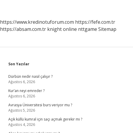
https://www.kredinotuforum.com
https://fefe.com.tr
https://absam.com.tr
knight online
nttgame
Sitemap
Sidebar
Son Yazılar
Dürbün nedir nasıl çalışır ?
Ağustos 6, 2026
Kur’an neyi emreder ?
Ağustos 6, 2026
Avrasya Üniversitesi burs veriyor mu ?
Ağustos 5, 2026
Açık küllü kumral için saçı açmak gerekir mi ?
Ağustos 4, 2026