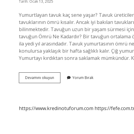
Tarih: Ocak 13, 2025
Yumurtlayan tavuk kaç sene yaşar? Tavuk üreticileri 
tavuklarının ömrü kısalır. Ancak iyi bakılan tavukla
bilinmektedir. Tavuğun uzun bir yaşam sürmesi için
tavuğun Ömrü Ne Kadardır? Bir tavuğun ortalama ömr
ila yedi yıl arasındadır. Tavuk yumurtasının ömrü 
konulursa yaklaşık bir hafta sağlıklı kalır. Çiğ yumur
Yumurtayı kırdıktan sonra saklamak mümkündür. Kı
Yumurtlayan
Devamını okuyun
Yorum Bırak
Tavuğun
Ömrü
Ne
Kadardır
https://www.kredinotuforum.com
https://fefe.com.t