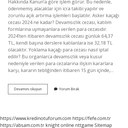
Hakkında Kanun’a göre işlem görür. Bu nedenle,
ödenmemiş alacaklar için icra takibi yapılır ve
zorunlu açık artırma işlemleri başlatılır. Asker kaçağı
cezası 2024 ne kadar? Devamsızlık cezası, katılım
formlarına uymayanlara verilen para cezasıdır.
2024’ten itibaren devamsızlık cezası günlük 64,37
TL, kendi başına derslere katılanlara ise 32,18 TL
olacaktır. Yoklama kaçağı para cezası nasıl iptal
edilir? Bu organlarca devamsızlık veya kusur
nedeniyle verilen para cezalarına ilişkin kararlara
karşı, kararın tebliğinden itibaren 15 gün içinde,…
Yoklama
Devamını okuyun
Yorum Bırak
Kaçağı
Borcu
Silinir
Mi
https://www.kredinotuforum.com
https://fefe.com.tr
https://absam.com.tr
knight online
nttgame
Sitemap