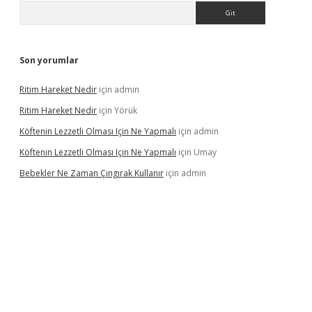
Arama
Son yorumlar
Ritim Hareket Nedir
için
admin
Ritim Hareket Nedir
için
Yörük
Köftenin Lezzetli Olması Için Ne Yapmalı
için
admin
Köftenin Lezzetli Olması Için Ne Yapmalı
için
Umay
Bebekler Ne Zaman Çıngırak Kullanır
için
admin
 giriş
vdcasino giriş
https://www.betexper.xyz/