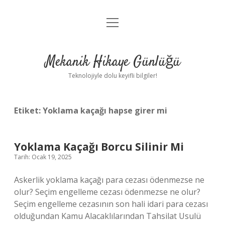
menüyü
Anasayfa
aç
Gizlilik Politikası
Mekanik Hikaye Günlüğü
Yasal Uyarı
Teknolojiyle dolu keyifli bilgiler!
Hakkımızda
Etiket:
Yoklama kaçağı hapse girer mi
Yoklama Kaçağı Borcu Silinir Mi
Tarih: Ocak 19, 2025
Askerlik yoklama kaçağı para cezası ödenmezse ne
olur? Seçim engelleme cezası ödenmezse ne olur?
Seçim engelleme cezasının son hali idari para cezası
olduğundan Kamu Alacaklılarından Tahsilat Usulü