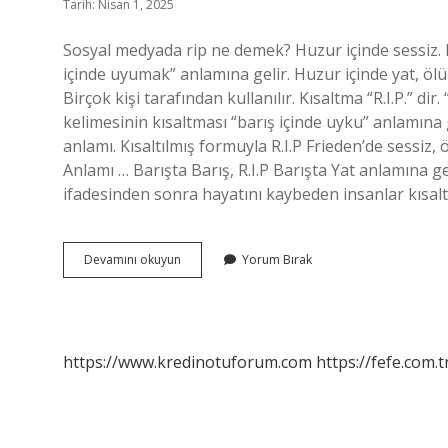
Tarih: Nisan 1, 2025
Sosyal medyada rip ne demek? Huzur içinde sessiz. Ba
içinde uyumak” anlamına gelir. Huzur içinde yat, öl
Birçok kişi tarafından kullanılır. Kısaltma “R.I.P.” di
kelimesinin kısaltması “barış içinde uyku” anlamına 
anlamı. Kısaltılmış formuyla R.I.P Frieden’de sessiz,
Anlamı … Barışta Barış, R.I.P Barışta Yat anlamına g
ifadesinden sonra hayatını kaybeden insanlar kısal
Rip
Devamını okuyun
Yorum Bırak
Nedir
Ne
Demek
https://www.kredinotuforum.com
https://fefe.com.t