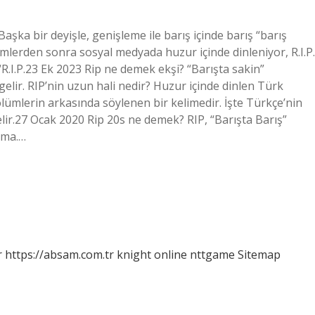
şka bir deyişle, genişleme ile barış içinde barış “barış
ümlerden sonra sosyal medyada huzur içinde dinleniyor, R.I.P.
r. “R.I.P.23 Ek 2023 Rip ne demek ekşi? “Barışta sakin”
gelir. RIP’nin uzun hali nedir? Huzur içinde dinlen Türk
 ölümlerin arkasında söylenen bir kelimedir. İşte Türkçe’nin
elir.27 Ocak 2020 Rip 20s ne demek? RIP, “Barışta Barış”
tma.…
r
https://absam.com.tr
knight online
nttgame
Sitemap