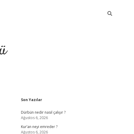
ü
Sidebar
Son Yazılar
ilbet
vdcasino yeni giriş
vdc
Dürbün nedir nasıl çalışır ?
Ağustos 6, 2026
Kur’an neyi emreder ?
Ağustos 6, 2026