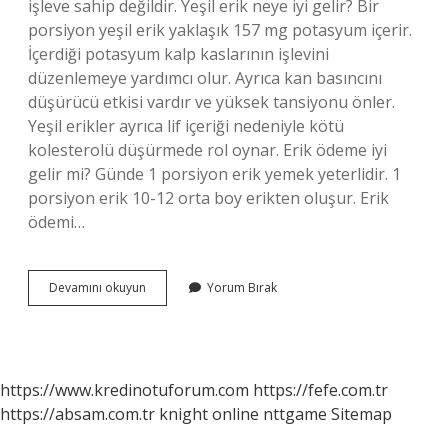
işleve sahip değildir. Yeşil erik neye iyi gelir? Bir
porsiyon yeşil erik yaklaşık 157 mg potasyum içerir.
İçerdiği potasyum kalp kaslarının işlevini
düzenlemeye yardımcı olur. Ayrıca kan basıncını
düşürücü etkisi vardır ve yüksek tansiyonu önler.
Yeşil erikler ayrıca lif içeriği nedeniyle kötü
kolesterolü düşürmede rol oynar. Erik ödeme iyi
gelir mi? Günde 1 porsiyon erik yemek yeterlidir. 1
porsiyon erik 10-12 orta boy erikten oluşur. Erik
ödemi…
Yeşil
Devamını okuyun
Yorum Bırak
Erik
Ödem
Attırır
Mı
https://www.kredinotuforum.com
https://fefe.com.tr
https://absam.com.tr
knight online
nttgame
Sitemap