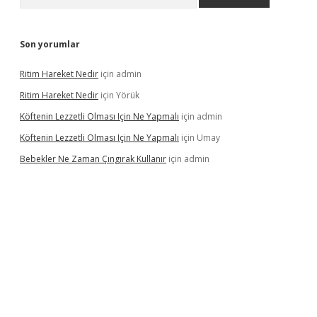
Son yorumlar
Ritim Hareket Nedir
için
admin
Ritim Hareket Nedir
için
Yörük
Köftenin Lezzetli Olması Için Ne Yapmalı
için
admin
Köftenin Lezzetli Olması Için Ne Yapmalı
için
Umay
Bebekler Ne Zaman Çıngırak Kullanır
için
admin
i giriş
vdcasino giriş
https://www.betexper.xyz/