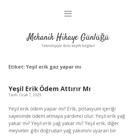
menüyü
Anasayfa
aç
Gizlilik Politikası
Mekanik Hikaye Günlüğü
Yasal Uyarı
Teknolojiyle dolu keyifli bilgiler!
Hakkımızda
Etiket:
Yeşil erik gaz yapar mı
Yeşil Erik Ödem Attırır Mı
Tarih: Ocak 7, 2025
Yeşil erik ödem yapar mı? Erik, potasyum içeriği
sayesinde ödem atmaya yardımcı olur. Yeşil erik yağ
yakar mı? Yeşil erik yağ yakar mı? Yeşil erik, diğer
meyveler gibi doğrudan yağ yakımını uyaran bir