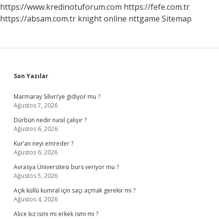
https://www.kredinotuforum.com
https://fefe.com.tr
https://absam.com.tr
knight online
nttgame
Sitemap
Sidebar
Son Yazılar
Marmaray Silivri’ye gidiyor mu ?
Ağustos 7, 2026
Dürbün nedir nasıl çalışır ?
Ağustos 6, 2026
Kur’an neyi emreder ?
Ağustos 6, 2026
Avrasya Üniversitesi burs veriyor mu ?
Ağustos 5, 2026
Açık küllü kumral için saçı açmak gerekir mi ?
Ağustos 4, 2026
Alice kız ismi mi erkek ismi mi ?