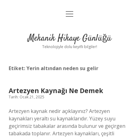
menüyü
Anasayfa
aç
Gizlilik Politikası
Mekanik Hikaye Günlüğü
Yasal Uyarı
Teknolojiyle dolu keyifli bilgiler!
Hakkımızda
Etiket:
Yerin altından neden su gelir
Artezyen Kaynağı Ne Demek
Tarih: Ocak 21, 2025
Artezyen kaynak nedir açıklayınız? Artezyen
kaynakları yeraltı su kaynaklarıdır. Yüzey suyu
geçirimsiz tabakalar arasında bulunur ve geçirgen
tabakada toplanır. Artezyen kaynakları, çeşitli