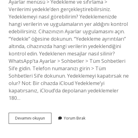
Ayarlar menüsü > Yedekleme ve sıfırlama >
Verilerimi yedekle’den gerçekleştirebilirsiniz.
Yedeklemeyi nasıl görebilirim? Yedeklemenizde
hangi verilerin ve uygulamaların yer aldığını kontrol
edebilirsiniz. Cihazınızın Ayarlar uygulamasını açın.
“Yedekle” öğesine dokunun. “Yedekleme ayrıntıları”
altında, cihazınızda hangi verilerin yedeklendiğini
kontrol edin. Yedeklenen mesajlar nasıl silinir?
WhatsApp’ta Ayarlar > Sohbetler > Tüm Sohbetleri
Sil’e gidin. Telefon numaranızı girin > Tüm
Sohbetleri Sil’e dokunun. Yedeklemeyi kapatırsak ne
olur? Not: Bir cihazda iCloud Yedekleme’yi
kapatırsanız, iCloud’da depolanan yedeklemeler
180…
Telefonda
Devamını okuyun
Yorum Bırak
Yedekleme
Nasıl
Silinir