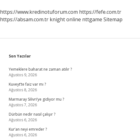
https://www.kredinotuforum.com
https://fefe.com.tr
https://absam.com.tr
knight online
nttgame
Sitemap
Sidebar
Son Yazılar
Yemeklere baharat ne zaman atılır ?
Ağustos 9, 2026
Kuveyt’te faiz var mı ?
Ağustos 8, 2026
Marmaray Silivri’ye gidiyor mu ?
Ağustos 7, 2026
Dürbün nedir nasıl çalışır ?
Ağustos 6, 2026
Kur’an neyi emreder ?
Ağustos 6, 2026