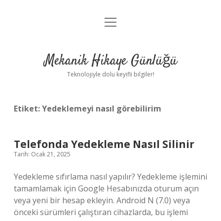
menüyü
Anasayfa
aç
Gizlilik Politikası
Mekanik Hikaye Günlüğü
Yasal Uyarı
Teknolojiyle dolu keyifli bilgiler!
Hakkımızda
Etiket:
Yedeklemeyi nasıl görebilirim
Telefonda Yedekleme Nasıl Silinir
Tarih: Ocak 21, 2025
Yedekleme sıfırlama nasıl yapılır? Yedekleme işlemini
tamamlamak için Google Hesabınızda oturum açın
veya yeni bir hesap ekleyin. Android N (7.0) veya
önceki sürümleri çalıştıran cihazlarda, bu işlemi