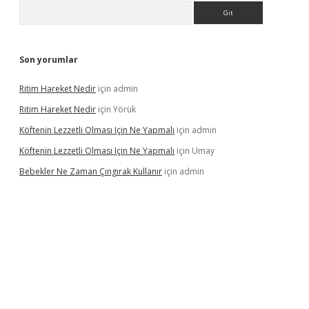
Arama
Son yorumlar
Ritim Hareket Nedir
için
admin
Ritim Hareket Nedir
için
Yörük
Köftenin Lezzetli Olması Için Ne Yapmalı
için
admin
Köftenin Lezzetli Olması Için Ne Yapmalı
için
Umay
Bebekler Ne Zaman Çıngırak Kullanır
için
admin
i giriş
vdcasino giriş
https://www.betexper.xyz/