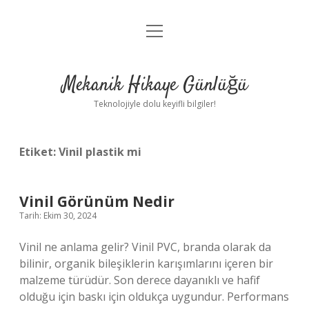
menüyü
Anasayfa
aç
Gizlilik Politikası
Mekanik Hikaye Günlüğü
Yasal Uyarı
Teknolojiyle dolu keyifli bilgiler!
Hakkımızda
Etiket:
Vinil plastik mi
Vinil Görünüm Nedir
Tarih: Ekim 30, 2024
Vinil ne anlama gelir? Vinil PVC, branda olarak da
bilinir, organik bileşiklerin karışımlarını içeren bir
malzeme türüdür. Son derece dayanıklı ve hafif
olduğu için baskı için oldukça uygundur. Performans