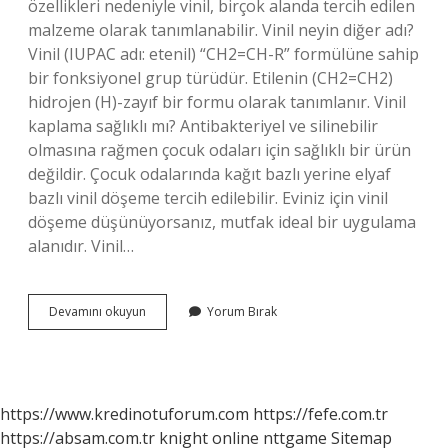
özellikleri nedeniyle vinil, birçok alanda tercih edilen
malzeme olarak tanımlanabilir. Vinil neyin diğer adı?
Vinil (IUPAC adı: etenil) “CH2=CH-R” formülüne sahip
bir fonksiyonel grup türüdür. Etilenin (CH2=CH2)
hidrojen (H)-zayıf bir formu olarak tanımlanır. Vinil
kaplama sağlıklı mı? Antibakteriyel ve silinebilir
olmasına rağmen çocuk odaları için sağlıklı bir ürün
değildir. Çocuk odalarında kağıt bazlı yerine elyaf
bazlı vinil döşeme tercih edilebilir. Eviniz için vinil
döşeme düşünüyorsanız, mutfak ideal bir uygulama
alanıdır. Vinil…
Vinil
Devamını okuyun
Yorum Bırak
Görünüm
Nedir
https://www.kredinotuforum.com
https://fefe.com.tr
https://absam.com.tr
knight online
nttgame
Sitemap