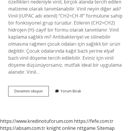
özellikleri nedeniyle vinil, birçok alanda tercih edilen
malzeme olarak tanımlanabilir. Vinil neyin diğer adı?
Vinil (IUPAC adı: etenil) “CH2=CH-R” formülüne sahip
bir fonksiyonel grup türüdür. Etilenin (CH2=CH2)
hidrojen (H)-zayıf bir formu olarak tanımlanır. Vinil
kaplama sağlıklı mı? Antibakteriyel ve silinebilir
olmasına rağmen çocuk odaları için sağlıklı bir ürün
değildir. Çocuk odalarında kağıt bazlı yerine elyaf
bazlı vinil döşeme tercih edilebilir. Eviniz için vinil
döşeme düşünüyorsanız, mutfak ideal bir uygulama
alanıdır. Vinil…
Vinil
Devamını okuyun
Yorum Bırak
Görünüm
Nedir
https://www.kredinotuforum.com
https://fefe.com.tr
https://absam.com.tr
knight online
nttgame
Sitemap