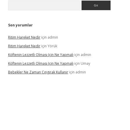
Arama
Son yorumlar
Ritim Hareket Nedir
için
admin
Ritim Hareket Nedir
için
Yörük
Köftenin Lezzetli Olması Için Ne Yapmalı
için
admin
Köftenin Lezzetli Olması Için Ne Yapmalı
için
Umay
Bebekler Ne Zaman Çıngırak Kullanır
için
admin
eni giriş
vdcasino giriş
https://www.betexper.xyz/