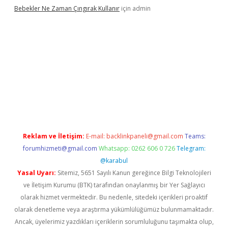
Bebekler Ne Zaman Çıngırak Kullanır
için
admin
giriş
vdcasino giriş
https://www.betexper.xyz/
Reklam ve İletişim:
E-mail:
backlinkpaneli@gmail.com
Teams:
forumhizmeti@gmail.com
Whatsapp: 0262 606 0 726
Telegram:
@karabul
Yasal Uyarı:
Sitemiz, 5651 Sayılı Kanun gereğince Bilgi Teknolojileri
ve İletişim Kurumu (BTK) tarafından onaylanmış bir Yer Sağlayıcı
olarak hizmet vermektedir. Bu nedenle, sitedeki içerikleri proaktif
olarak denetleme veya araştırma yükümlülüğümüz bulunmamaktadır.
Ancak, üyelerimiz yazdıkları içeriklerin sorumluluğunu taşımakta olup,