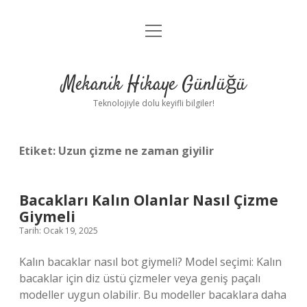
menüyü
Anasayfa
aç
Gizlilik Politikası
Mekanik Hikaye Günlüğü
Yasal Uyarı
Teknolojiyle dolu keyifli bilgiler!
Hakkımızda
Etiket:
Uzun çizme ne zaman giyilir
Bacakları Kalın Olanlar Nasıl Çizme
Giymeli
Tarih: Ocak 19, 2025
Kalın bacaklar nasıl bot giymeli? Model seçimi: Kalın
bacaklar için diz üstü çizmeler veya geniş paçalı
modeller uygun olabilir. Bu modeller bacaklara daha