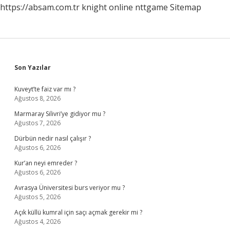
https://absam.com.tr
knight online
nttgame
Sitemap
Sidebar
Son Yazılar
Kuveyt’te faiz var mı ?
Ağustos 8, 2026
Marmaray Silivri’ye gidiyor mu ?
Ağustos 7, 2026
Dürbün nedir nasıl çalışır ?
Ağustos 6, 2026
Kur’an neyi emreder ?
Ağustos 6, 2026
Avrasya Üniversitesi burs veriyor mu ?
Ağustos 5, 2026
Açık küllü kumral için saçı açmak gerekir mi ?
Ağustos 4, 2026