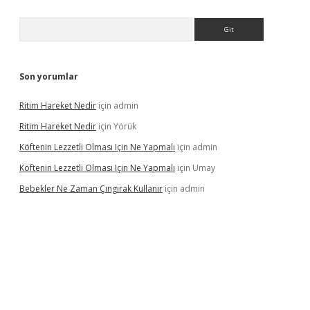
Arama
Son yorumlar
Ritim Hareket Nedir
için
admin
Ritim Hareket Nedir
için
Yörük
Köftenin Lezzetli Olması Için Ne Yapmalı
için
admin
Köftenin Lezzetli Olması Için Ne Yapmalı
için
Umay
Bebekler Ne Zaman Çıngırak Kullanır
için
admin
i giriş
vdcasino giriş
https://www.betexper.xyz/