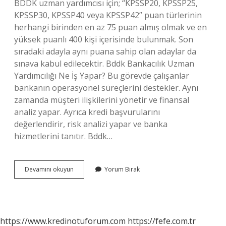
BDDK uzman yardımcısı için; “KPSSP20, KPSSP25,
KPSSP30, KPSSP40 veya KPSSP42” puan türlerinin
herhangi birinden en az 75 puan almış olmak ve en
yüksek puanlı 400 kişi içerisinde bulunmak. Son
sıradaki adayla aynı puana sahip olan adaylar da
sınava kabul edilecektir. Bddk Bankacılık Uzman
Yardımcılığı Ne İş Yapar? Bu görevde çalışanlar
bankanın operasyonel süreçlerini destekler. Aynı
zamanda müşteri ilişkilerini yönetir ve finansal
analiz yapar. Ayrıca kredi başvurularını
değerlendirir, risk analizi yapar ve banka
hizmetlerini tanıtır. Bddk…
Bddk
Devamını okuyun
Yorum Bırak
Uzman
Yardımcılığı
Hangi
Puan
Türü
https://www.kredinotuforum.com
https://fefe.com.tr