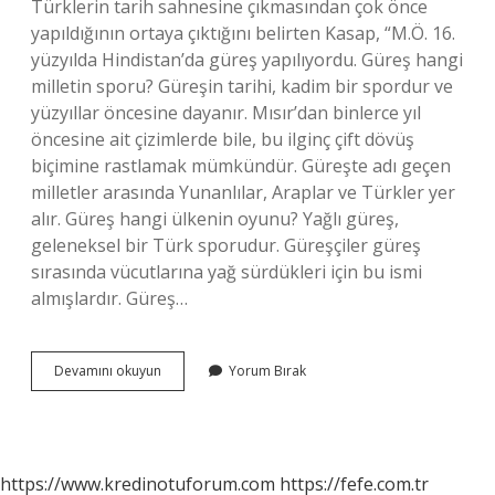
Türklerin tarih sahnesine çıkmasından çok önce
yapıldığının ortaya çıktığını belirten Kasap, “M.Ö. 16.
yüzyılda Hindistan’da güreş yapılıyordu. Güreş hangi
milletin sporu? Güreşin tarihi, kadim bir spordur ve
yüzyıllar öncesine dayanır. Mısır’dan binlerce yıl
öncesine ait çizimlerde bile, bu ilginç çift dövüş
biçimine rastlamak mümkündür. Güreşte adı geçen
milletler arasında Yunanlılar, Araplar ve Türkler yer
alır. Güreş hangi ülkenin oyunu? Yağlı güreş,
geleneksel bir Türk sporudur. Güreşçiler güreş
sırasında vücutlarına yağ sürdükleri için bu ismi
almışlardır. Güreş…
Güreş
Devamını okuyun
Yorum Bırak
Hangi
Millete
Aittir
https://www.kredinotuforum.com
https://fefe.com.tr