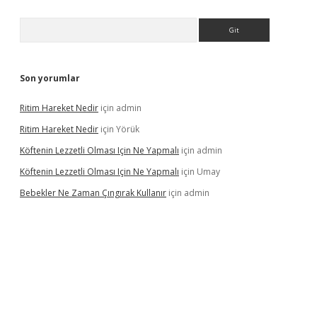
Arama
Son yorumlar
Ritim Hareket Nedir
için
admin
Ritim Hareket Nedir
için
Yörük
Köftenin Lezzetli Olması Için Ne Yapmalı
için
admin
Köftenin Lezzetli Olması Için Ne Yapmalı
için
Umay
Bebekler Ne Zaman Çıngırak Kullanır
için
admin
 giriş
vdcasino giriş
https://www.betexper.xyz/