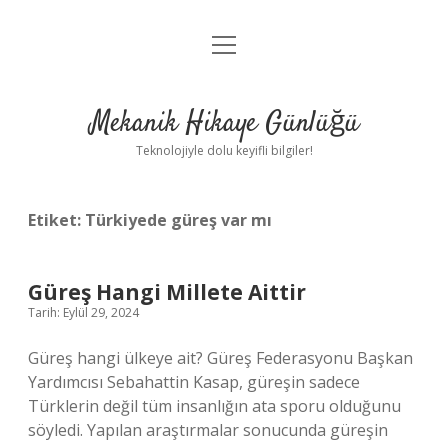
menüyü
Anasayfa
aç
Gizlilik Politikası
Mekanik Hikaye Günlüğü
Yasal Uyarı
Teknolojiyle dolu keyifli bilgiler!
Hakkımızda
Etiket:
Türkiyede güreş var mı
Güreş Hangi Millete Aittir
Tarih: Eylül 29, 2024
Güreş hangi ülkeye ait? Güreş Federasyonu Başkan
Yardımcısı Sebahattin Kasap, güreşin sadece
Türklerin değil tüm insanlığın ata sporu olduğunu
söyledi. Yapılan araştırmalar sonucunda güreşin