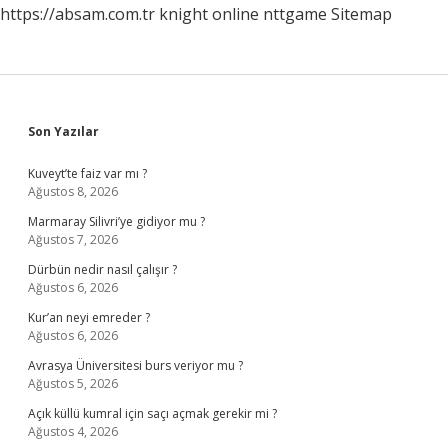
https://absam.com.tr
knight online
nttgame
Sitemap
Sidebar
Son Yazılar
Kuveyt’te faiz var mı ?
Ağustos 8, 2026
Marmaray Silivri’ye gidiyor mu ?
Ağustos 7, 2026
Dürbün nedir nasıl çalışır ?
Ağustos 6, 2026
Kur’an neyi emreder ?
Ağustos 6, 2026
Avrasya Üniversitesi burs veriyor mu ?
Ağustos 5, 2026
Açık küllü kumral için saçı açmak gerekir mi ?
Ağustos 4, 2026