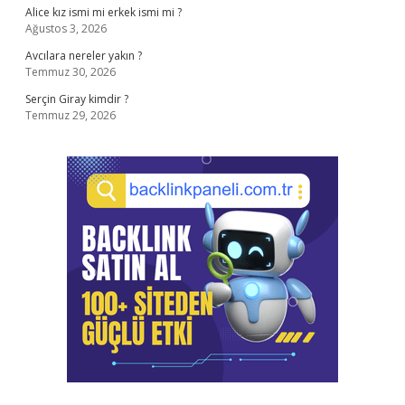
Alice kız ismi mi erkek ismi mi ?
Ağustos 3, 2026
Avcılara nereler yakın ?
Temmuz 30, 2026
Serçin Giray kimdir ?
Temmuz 29, 2026