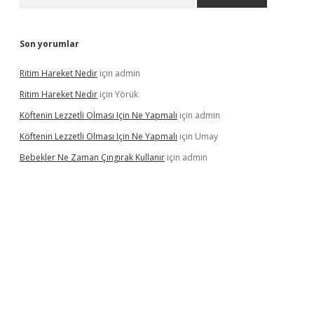
Son yorumlar
Ritim Hareket Nedir
için
admin
Ritim Hareket Nedir
için
Yörük
Köftenin Lezzetli Olması Için Ne Yapmalı
için
admin
Köftenin Lezzetli Olması Için Ne Yapmalı
için
Umay
Bebekler Ne Zaman Çıngırak Kullanır
için
admin
i giriş
vdcasino giriş
https://www.betexper.xyz/