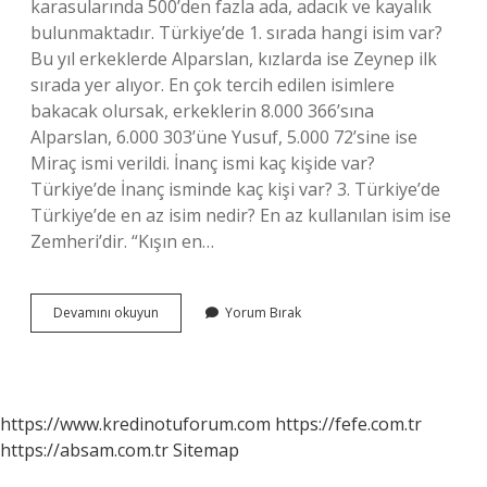
karasularında 500’den fazla ada, adacık ve kayalık
bulunmaktadır. Türkiye’de 1. sırada hangi isim var?
Bu yıl erkeklerde Alparslan, kızlarda ise Zeynep ilk
sırada yer alıyor. En çok tercih edilen isimlere
bakacak olursak, erkeklerin 8.000 366’sına
Alparslan, 6.000 303’üne Yusuf, 5.000 72’sine ise
Miraç ismi verildi. İnanç ismi kaç kişide var?
Türkiye’de İnanç isminde kaç kişi var? 3. Türkiye’de
Türkiye’de en az isim nedir? En az kullanılan isim ise
Zemheri’dir. “Kışın en…
Ismin
Devamını okuyun
Yorum Bırak
Kaç
Kişide
Var
https://www.kredinotuforum.com
https://fefe.com.tr
https://absam.com.tr
Sitemap